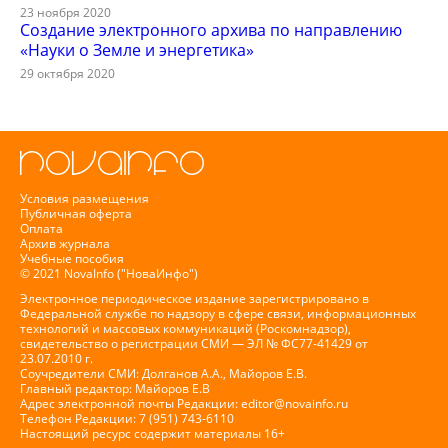
23 ноября 2020
Создание электронного архива по направлению
«Науки о Земле и энергетика»
29 октября 2020
Условия размещения
Публичная оферта
Оплата
Архив журнала
Учебные пособия
© 2021 NovaInfo ("НоваИнфо")
Электронное периодическое издание зарегистрировано в
Федеральной службе по надзору в сфере связи, информационных
технологий и массовых коммуникаций (Роскомнадзор),
свидетельство о регистрации СМИ — ЭЛ № ФС77-41429 от
23.07.2010 г.
Соучредители СМИ: Долганов А.А., Майоров Е.В.
Главный редактор: Майоров Е.В
Адрес электронной почты Редакции:
editor@novainfo.ru
Телефон Редакции: 7 (951) 743-6110
Настоящий ресурс содержит материалы 16+