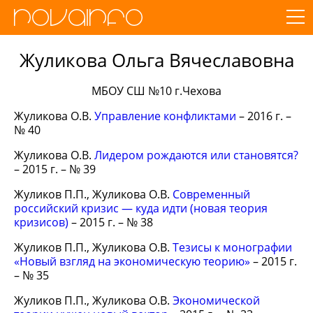
Жуликова Ольга Вячеславовна
МБОУ СШ №10 г.Чехова
Жуликова О.В.
Управление конфликтами
– 2016 г. –
№ 40
Жуликова О.В.
Лидером рождаются или становятся?
– 2015 г. – № 39
Жуликов П.П., Жуликова О.В.
Современный
российский кризис — куда идти (новая теория
кризисов)
– 2015 г. – № 38
Жуликов П.П., Жуликова О.В.
Тезисы к монографии
«Новый взгляд на экономическую теорию»
– 2015 г.
– № 35
Жуликов П.П., Жуликова О.В.
Экономической