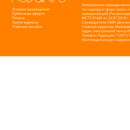
Электронное периодическо
Условия размещения
по надзору в сфере связи,
Публичная оферта
коммуникаций (Роскомнадз
Оплата
ФС77-41429 от 23.07.2010 г.
Архив журнала
Соучредители СМИ: Долганов
Учебные пособия
Главный редактор: Майоров
Адрес электронной почты 
Телефон Редакции: 7 (951) 
Настоящий ресурс содержи