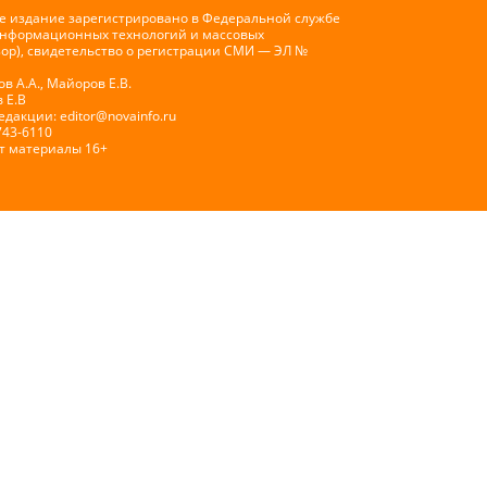
е издание зарегистрировано в Федеральной службе
 информационных технологий и массовых
ор), свидетельство о регистрации СМИ — ЭЛ №
 А.А., Майоров Е.В.
 Е.В
Редакции:
editor@novainfo.ru
743-6110
т материалы 16+