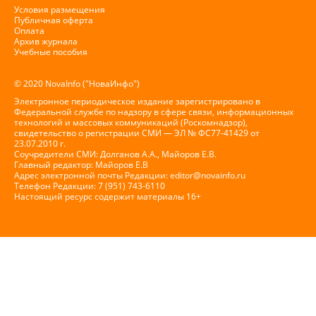
Условия размещения
Публичная оферта
Оплата
Архив журнала
Учебные пособия
© 2020 NovaInfo ("НоваИнфо")
Электронное периодическое издание зарегистрировано в
Федеральной службе по надзору в сфере связи, информационных
технологий и массовых коммуникаций (Роскомнадзор),
свидетельство о регистрации СМИ — ЭЛ № ФС77-41429 от
23.07.2010 г.
Соучредители СМИ: Долганов А.А., Майоров Е.В.
Главный редактор: Майоров Е.В
Адрес электронной почты Редакции:
editor@novainfo.ru
Телефон Редакции: 7 (951) 743-6110
Настоящий ресурс содержит материалы 16+