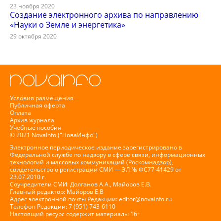
23 ноября 2020
Создание электронного архива по направлению
«Науки о Земле и энергетика»
29 октября 2020
Условия размещения
Публичная оферта
Оплата
Архив журнала
Учебные пособия
© 2021 NovaInfo ("НоваИнфо")
Электронное периодическое издание зарегистрировано в
Федеральной службе по надзору в сфере связи, информационных
технологий и массовых коммуникаций (Роскомнадзор),
свидетельство о регистрации СМИ — ЭЛ № ФС77-41429 от
23.07.2010 г.
Соучредители СМИ: Долганов А.А., Майоров Е.В.
Главный редактор: Майоров Е.В
Адрес электронной почты Редакции:
editor@novainfo.ru
Телефон Редакции: 7 (951) 743-6110
Настоящий ресурс содержит материалы 16+