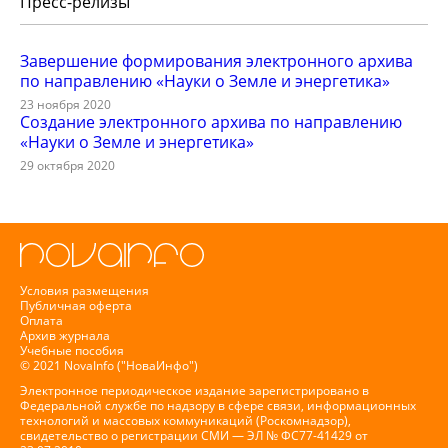
Пресс-релизы
Завершение формирования электронного архива
по направлению «Науки о Земле и энергетика»
23 ноября 2020
Создание электронного архива по направлению
«Науки о Земле и энергетика»
29 октября 2020
Условия размещения
Публичная оферта
Оплата
Архив журнала
Учебные пособия
© 2021 NovaInfo ("НоваИнфо")
Электронное периодическое издание зарегистрировано в
Федеральной службе по надзору в сфере связи, информационных
технологий и массовых коммуникаций (Роскомнадзор),
свидетельство о регистрации СМИ — ЭЛ № ФС77-41429 от