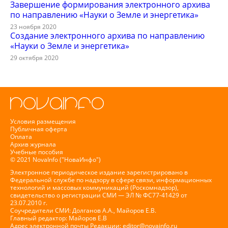
Завершение формирования электронного архива
по направлению «Науки о Земле и энергетика»
23 ноября 2020
Создание электронного архива по направлению
«Науки о Земле и энергетика»
29 октября 2020
Условия размещения
Публичная оферта
Оплата
Архив журнала
Учебные пособия
© 2021 NovaInfo ("НоваИнфо")
Электронное периодическое издание зарегистрировано в
Федеральной службе по надзору в сфере связи, информационных
технологий и массовых коммуникаций (Роскомнадзор),
свидетельство о регистрации СМИ — ЭЛ № ФС77-41429 от
23.07.2010 г.
Соучредители СМИ: Долганов А.А., Майоров Е.В.
Главный редактор: Майоров Е.В
Адрес электронной почты Редакции:
editor@novainfo.ru