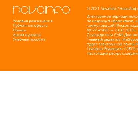
© 2021 NovaInfo ("НоваИнфо
Электронное периодическо
Условия размещения
по надзору в сфере связи,
Публичная оферта
коммуникаций (Роскомнадз
Оплата
ФС77-41429 от 23.07.2010 г.
Архив журнала
Соучредители СМИ: Долганов
Учебные пособия
Главный редактор: Майоров
Адрес электронной почты 
Телефон Редакции: 7 (951) 
Настоящий ресурс содержи