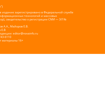
")
е издание зарегистрировано в Федеральной службе
 информационных технологий и массовых
ор), свидетельство о регистрации СМИ — ЭЛ №
 А.А., Майоров Е.В.
 Е.В
Редакции:
editor@novainfo.ru
743-6110
т материалы 16+