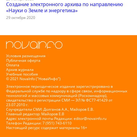
Создание электронного архива по направлению
«Науки о Земле и энергетика»
29 октября 2020
Условия размещения
Публичная оферта
Оплата
Архив журнала
Учебные пособия
© 2021 NovaInfo ("НоваИнфо")
Электронное периодическое издание зарегистрировано в
Федеральной службе по надзору в сфере связи, информационных
технологий и массовых коммуникаций (Роскомнадзор),
свидетельство о регистрации СМИ — ЭЛ № ФС77-41429 от
23.07.2010 г.
Соучредители СМИ: Долганов А.А., Майоров Е.В.
Главный редактор: Майоров Е.В
Адрес электронной почты Редакции:
editor@novainfo.ru
Телефон Редакции: 7 (951) 743-6110
Настоящий ресурс содержит материалы 16+