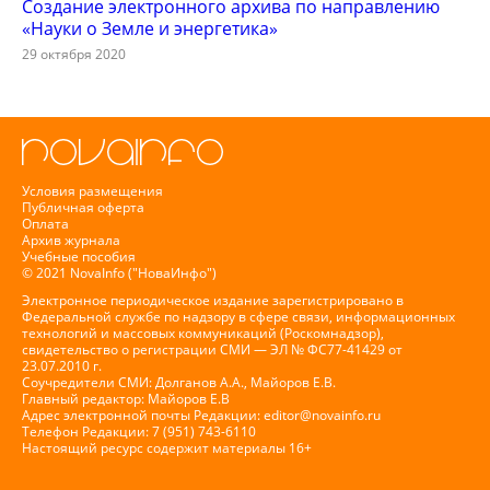
Создание электронного архива по направлению
«Науки о Земле и энергетика»
29 октября 2020
Условия размещения
Публичная оферта
Оплата
Архив журнала
Учебные пособия
© 2021 NovaInfo ("НоваИнфо")
Электронное периодическое издание зарегистрировано в
Федеральной службе по надзору в сфере связи, информационных
технологий и массовых коммуникаций (Роскомнадзор),
свидетельство о регистрации СМИ — ЭЛ № ФС77-41429 от
23.07.2010 г.
Соучредители СМИ: Долганов А.А., Майоров Е.В.
Главный редактор: Майоров Е.В
Адрес электронной почты Редакции:
editor@novainfo.ru
Телефон Редакции: 7 (951) 743-6110
Настоящий ресурс содержит материалы 16+