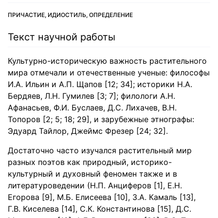
ПРИЧАСТИЕ, ИДИОСТИЛЬ, ОПРЕДЕЛЕНИЕ
Текст научной работы
Культурно-историческую важность растительного
мира отмечали и отечественные ученые: философы
И.А. Ильин и А.П. Щапов [12; 34]; историки Н.А.
Бердяев, Л.Н. Гумилев [3; 7]; филологи А.Н.
Афанасьев, Ф.И. Буслаев, Д.С. Лихачев, В.Н.
Топоров [2; 5; 18; 29], и зарубежные этнографы:
Эдуард Тайлор, Джеймс Фрезер [24; 32].
Достаточно часто изучался растительный мир
разных поэтов как природный, историко-
культурный и духовный феномен также и в
литературоведении (Н.П. Анциферов [1], Е.Н.
Егорова [9], М.Б. Елисеева [10], З.А. Камаль [13],
Г.В. Киселева [14], С.К. Константинова [15], Д.С.