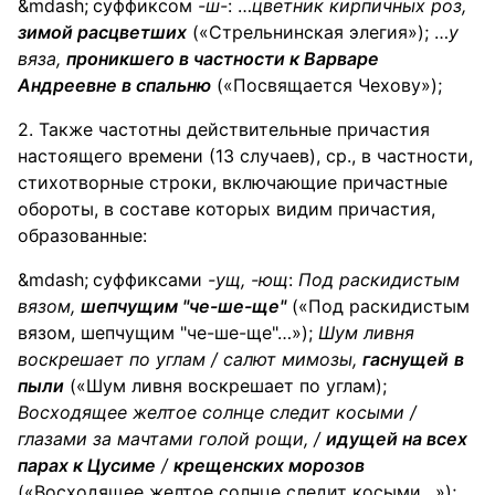
суффиксом
-ш-
: …
цветник кирпичных
роз
,
зимой расцветших
(«Стрельнинская элегия»); …
у
вяза
,
проникшего в частности к Варваре
Андреевне в спальню
(«Посвящается Чехову»);
2. Также частотны действительные причастия
настоящего времени (13 случаев), ср., в частности,
стихотворные строки, включающие причастные
обороты, в составе которых видим причастия,
образованные:
суффиксами
-ущ, -ющ
:
Под раскидистым
вязом
,
шепчущим "че-ше-ще"
(«Под раскидистым
вязом, шепчущим "че-ше-ще"…»);
Шум ливня
воскрешает по углам / салют
мимозы
,
гаснущей
в
пыли
(«Шум ливня воскрешает по углам);
Восходящее желтое солнце следит косыми /
глазами за мачтами голой
рощи
, /
идущей на всех
парах к Цусиме
/
крещенских морозов
(«Восходящее желтое солнце следит косыми…»);