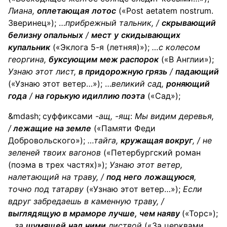
Лиана
,
оплетающая
лотос
(«Post aetatem nostrum.
Зверинец»); …
прибрежный
тальник
, /
скрывающий
белизну опальных
/
мест
у
скидывающих
купальник
(«Эклога 5-я (летняя)»);
…с
колесом
георгина,
буксующим
меж распорок
(«В Англии»);
Узнаю этот
лист
,
в придорожную грязь
/
падающий
(«Узнаю этот ветер…»); …
великий
сад
,
роняющий
года
/
на горькую идиллию поэта
(«Сад»);
суффиксами
-ащ, -ящ
:
Мы видим
деревья
,
/
лежащие на земле
(«Памяти Феди
Добровольского»);
…
тайга
,
кружащая вокруг
, / не
зеленей твоих вагонов
(«Петербургский роман
(поэма в трех частях)»);
Узнаю этот ветер,
налетающий на
траву
, /
под него
ложащуюся
,
точно под татарву
(«Узнаю этот ветер…»);
Если
вдруг забредаешь в каменную
траву
, /
выглядящую в мраморе лучше, чем наяву
(«Торс»);
…
за
шумящей
над ними
листвой
(«За церквами,