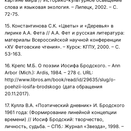
картине мира // Историко-культурное освещение
слова и языковая экология. – Липецк, 2002. – С.
72-75.
Константинова С.К. «Цветы» и «Деревья» в
лирике А.А. Фета // А.А. Фет и русская литература:
материалы Всероссийской научной конференции
«XV Фетовские чтения». – Курск: КГПУ, 2000. – С.
53-163.
Крепс М.Б. О поэзии Иосифа Бродского. – Ann
Arbor (Mich.): Ardis, 1984. – 278 с. URL:
http://www.libros.am/book/read/id/29635/slug/o-
poehzii-iosifa-brodskogo (дата обращения
20.11.2017).
Куллэ В.А. «Поэтический дневник» И. Бродского
1961 года: (Формирование линейной концепции
времени) // Иосиф Бродский: творчество,
личность, судьба. – СПб.: Журнал «Звезда», 1998. –