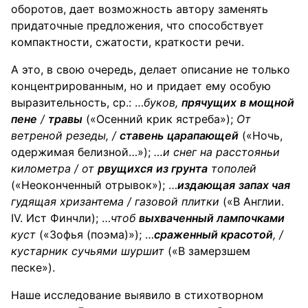
оборотов, дает возможность автору заменять
придаточные предложения, что способствует
компактности, сжатости, краткости речи.
А это, в свою очередь, делает описание не только
концентрированным, но и придает ему особую
выразительность, ср.: …
буков
,
прячущих
в мощной
пене
/
травы
(«Осенний крик ястреба»);
От
ветреной
резеды
, /
ставень
царапающей
(«Ночь,
одержимая белизной…»);
…и снег на расстояньи
километра / от
рвущихся
из грунта
тополей
(«Неоконченный отрывок»); …
издающая
запах чая
гудящая
хризантема
/ газовой плитки
(«В Англии.
IV. Ист Финчли); …
чтоб
выхваченный лампочками
куст
(«Зофья (поэма)»); …
сраженный красотой
, /
кустарник
сучьями шуршит
(«В замерзшем
песке»).
Наше исследование выявило в стихотворном