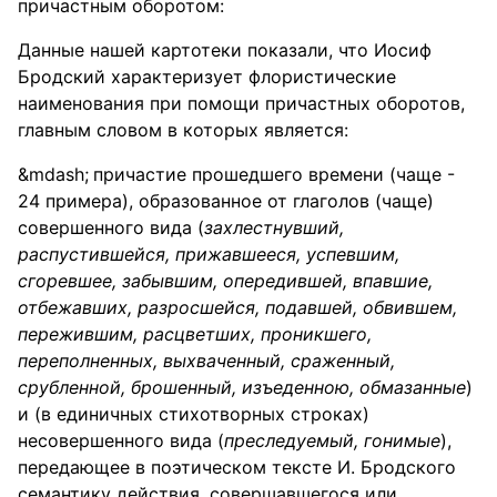
причастным оборотом:
Данные нашей картотеки показали, что Иосиф
Бродский характеризует флористические
наименования при помощи причастных оборотов,
главным словом в которых является:
причастие прошедшего времени (чаще -
24 примера), образованное от глаголов (чаще)
совершенного вида (
захлестнувший,
распустившейся, прижавшееся, успевшим,
сгоревшее, забывшим, опередившей, впавшие,
отбежавших, разросшейся, подавшей, обвившем,
пережившим, расцветших, проникшего,
переполненных, выхваченный, сраженный,
срубленной, брошенный, изъеденною, обмазанные
)
и (в единичных стихотворных строках)
несовершенного вида (
преследуемый, гонимые
),
передающее в поэтическом тексте И. Бродского
семантику действия, совершавшегося или