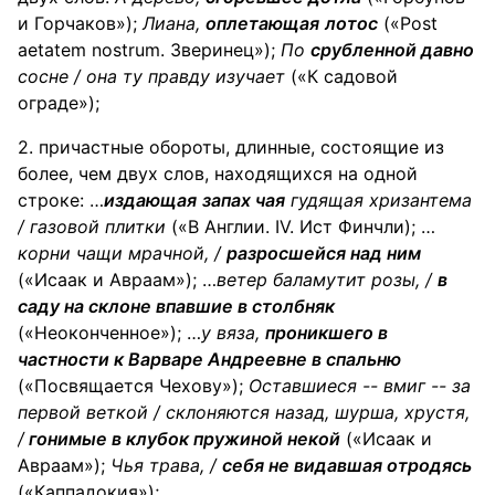
и Горчаков»);
Лиана
,
оплетающая
лотос
(«Post
aetatem nostrum. Зверинец»);
По
срубленной давно
сосне
/ она ту правду изучает
(«К садовой
ограде»);
2. причастные обороты, длинные, состоящие из
более, чем двух слов, находящихся на одной
строке: …
издающая
запах чая
гудящая
хризантема
/ газовой плитки
(«В Англии. IV. Ист Финчли); …
корни
чащи
мрачной, /
разросшейся над ним
(«Исаак и Авраам»); …
ветер баламутит
розы
, /
в
саду на склоне впавшие в столбняк
(«Неоконченное»); …
у
вяза
,
проникшего в
частности к Варваре Андреевне в спальню
(«Посвящается Чехову»);
Оставшиеся
-- вмиг -- за
первой веткой / склоняются назад, шурша, хрустя,
/
гонимые в клубок пружиной некой
(«Исаак и
Авраам»);
Чья
трава
, /
себя не видавшая отродясь
(«Каппадокия»);