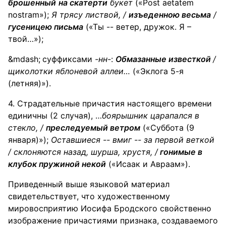
брошенный
на скатерти
букет
(«Post aetatem
nostram»);
Я трясу
листвой
, /
изъеденною весьма
/
гусеницею письма
(«Ты -- ветер, дружок. Я –
твой…»);
суффиксами
-нн-
:
Обмазанные известкой
/
щиколотки
яблоневой аллеи…
(«Эклога 5-я
(летняя)»).
4. Страдательные причастия настоящего времени
единичны (2 случая), …
боярышник
царапался в
стекло, /
преследуемый ветром
(«Суббота (9
января)»);
Оставшиеся
-- вмиг -- за первой веткой
/ склоняются назад, шурша, хрустя, /
гонимые в
клубок пружиной некой
(«Исаак и Авраам»).
Приведенный выше языковой материал
свидетельствует, что художественному
мировосприятию Иосифа Бродского свойственно
изображение причастиями признака, создаваемого