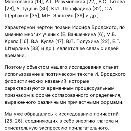
Московская [19], А.Г. Разумовская [22], В.С. Титова
[28], У Луцянь [30], К.И. Шарафадина [32], С.А.
Щербаков [35], М.Н. Эпштейн [36] и др.).
Характерной чертой поэзии Иосифа Бродского, по
мнению многих ученых (Е. Ваншенкина [6], М.Б.
Крепс [16], В.А. Куллэ [17], В.П. Полухина [22], Е.Г.
Штырлина [33] и др.), является ее связь с идеей
времени.
Поэтому объектом нашего исследования станет
использование в поэтическом тексте И. Бродского
флористических названий, которые
характеризуются временным процессуальным
признаком в форме согласованного определения,
выраженного различными причастными формами.
Мы уже обращались к исследованию причастий
[25; 26], соединяющих в себе энергию глагола и
описательную экспрессию прилагательного.