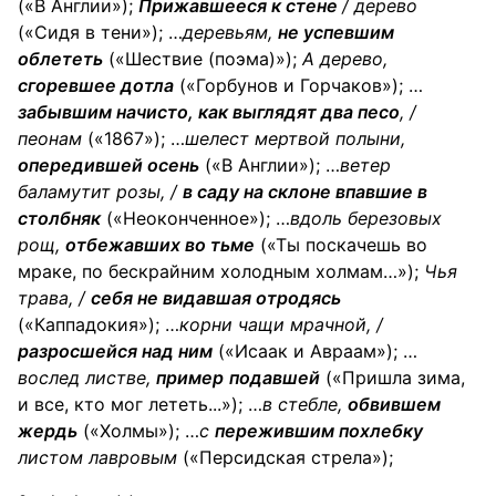
(«В Англии»);
Прижавшееся к стене
/
дерево
(«Сидя в тени»); …
деревьям
,
не успевшим
облететь
(«Шествие (поэма)»);
А
дерево
,
сгоревшее дотла
(«Горбунов и Горчаков»); …
забывшим начисто, как выглядят два песо
, /
пеонам
(«1867»); …
шелест мертвой
полыни
,
опередившей осень
(«В Англии»); …
ветер
баламутит
розы
, /
в саду на склоне впавшие в
столбняк
(«Неоконченное»); …
вдоль березовых
рощ
,
отбежавших во тьме
(«Ты поскачешь во
мраке, по бескрайним холодным холмам…»);
Чья
трава
, /
себя не видавшая отродясь
(«Каппадокия»); …
корни
чащи
мрачной, /
разросшейся над ним
(«Исаак и Авраам»); …
вослед
листве
,
пример
подавшей
(«Пришла зима,
и все, кто мог лететь...»); …
в
стебле
,
обвившем
жердь
(«Холмы»); …
с
пережившим похлебку
листом
лавровым
(«Персидская стрела»);