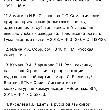
Российский гос. пед. ун-т. им. А.И. Герцена. – СПб.,
1991. – 16 с.
Замятина И.В., Сызранова Г.Ю. Семантическая
природа причастных форм: глагольность,
адъективность, субстантивность // Известия
высших учебных заведений. Поволжский регион.
Гуманитарные науки. – 2013. – № 3 (27). – С. 118-127.
Ильин И.А. Собр. соч.: В 10 т. – М.: Русская
книга, 1996.
Камаль З.А., Чарыкова О.Н. Роль лексики,
называющей растения, в репрезентации
художественной картины мира С. Есенина //
Вестник ВГУ. – Серия: Лингвистика и
межкультурная коммуникация. – Воронеж: ВГУ,
2011. – № 1. – С.58-63.
Киселева Г.В. Цветы в русской языковой