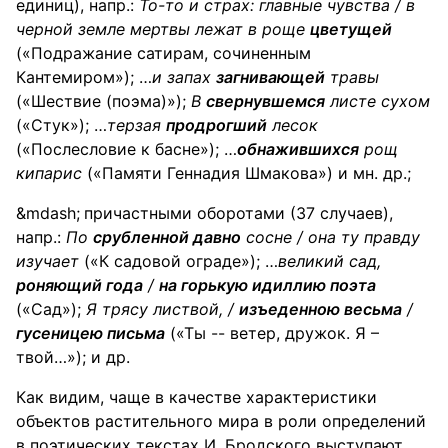
единиц), напр.:
То-то и страх: главные чувства / в
черной земле мертвы лежат в
роще
цветущей
(«Подражание сатирам, сочиненным
Кантемиром»); …
и запах
загнивающей
травы
(«Шествие (поэма)»);
В
свернувшемся
листе
сухом
(«Стук»); …
терзая
продрогший
лесок
(«Послесловие к басне»); …
обнажившихся
рощ
кипарис
(«Памяти Геннадия Шмакова») и мн. др.;
причастными оборотами (37 случаев),
напр.:
По
срубленной давно
сосне
/ она ту правду
изучает
(«К садовой ограде»); …
великий
сад
,
роняющий года
/
на горькую идиллию поэта
(«Сад»);
Я трясу
листвой
, /
изъеденною весьма
/
гусеницею письма
(«Ты -- ветер, дружок. Я –
твой…»); и др.
Как видим, чаще в качестве характеристики
объектов растительного мира в роли определений
в поэтических текстах И. Бродского выступают