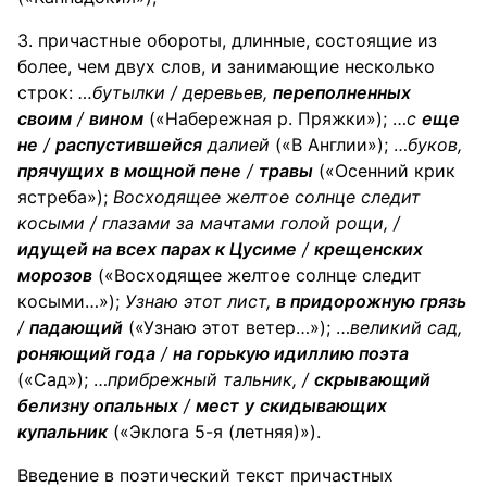
3. причастные обороты, длинные, состоящие из
более, чем двух слов, и занимающие несколько
строк:
…бутылки /
деревьев
,
переполненных
своим
/
вином
(«Набережная р. Пряжки»); …
с
еще
не
/
распустившейся
далией
(«В Англии»); …
буков
,
прячущих
в мощной пене
/
травы
(«Осенний крик
ястреба»);
Восходящее желтое солнце следит
косыми / глазами за мачтами голой
рощи
, /
идущей на всех парах к Цусиме
/
крещенских
морозов
(«Восходящее желтое солнце следит
косыми…»);
Узнаю этот
лист
,
в придорожную грязь
/
падающий
(«Узнаю этот ветер…»); …
великий
сад
,
роняющий года
/
на горькую идиллию поэта
(«Сад»); …
прибрежный
тальник
, /
скрывающий
белизну опальных
/
мест
у
скидывающих
купальник
(«Эклога 5-я (летняя)»).
Введение в поэтический текст причастных