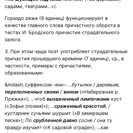
садами, театрами…»).
Гораздо реже (9 единиц) функционируют в
качестве главного слова причастного оборота в
тестах И. Бродского причастия страдательного
залога.
3. При этом чаще поэт употребляет страдательные
причастия прошедшего времени (7 единиц), ср., в
частности, примеры с причастиями,
образованными:
суффиксом
-енн-
:
…бутылки /
деревьев
,
переполненных
своим
/
вином
(«Набережная р.
Пряжки»); …
чтоб
выхваченный лампочками
куст
(«Зофья (поэма)»); …
сраженный красотой
, /
кустарник
сучьями шуршит
(«В замерзшем
песке»);
По
срубленной давно
сосне
/ она ту
правду изучает
(«К садовой ограде»); …
как