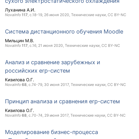
сухого электростатического охлаждения
Луханина А.И.
NovaInfo
117
, с.18-19,
26 июня 2020
, Технические науки,
CC BY-NC
Система дистанционного обучения Moodle
Мильцин М.В.
NovaInfo
117
, с.16,
21 июня 2020
, Технические науки,
CC BY-NC
Анализ и сравнение зарубежных и
российских erp-систем
Кизилова О.Г.
NovaInfo
68
, с.74-79,
30 июня 2017
, Технические науки,
CC BY-NC
Принцип анализа и сравнения erp-систем
Кизилова О.Г.
NovaInfo
68
, с.70-74,
29 июня 2017
, Технические науки,
CC BY-NC
Моделирование бизнес-процесса