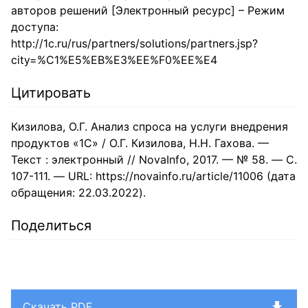
авторов решений [Электронный ресурс] – Режим
доступа:
http://1c.ru/rus/partners/solutions/partners.jsp?
city=%C1%E5%EB%E3%EE%F0%EE%E4
Цитировать
Кизилова, О.Г. Анализ спроса на услуги внедрения
продуктов «1С» / О.Г. Кизилова, Н.Н. Гахова. —
Текст : электронный // NovaInfo, 2017. — № 58. — С.
107-111. — URL: https://novainfo.ru/article/11006 (дата
обращения: 22.03.2022).
Поделиться
Скачать PDF