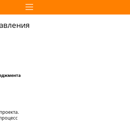
равления
неджмента
проекта.
 процесс