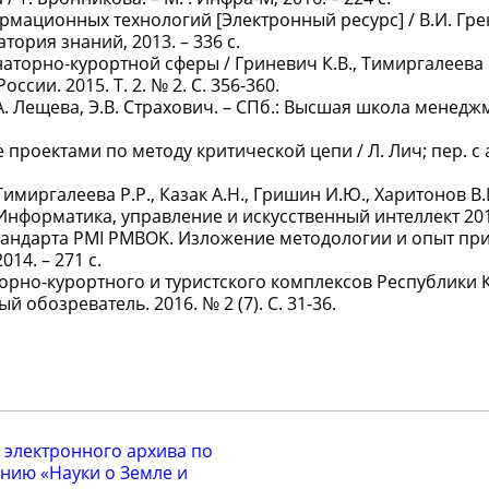
рмационных технологий [Электронный ресурс] / В.И. Грек
ория знаний, 2013. – 336 с.
торно-курортной сферы / Гриневич К.В., Тимиргалеева Р
ии. 2015. Т. 2. № 2. С. 356-360.
. Лещева, Э.В. Страхович. – СПб.: Высшая школа менеджм
проектами по методу критической цепи / Л. Лич; пер. с а
миргалеева Р.Р., Казак А.Н., Гришин И.Ю., Харитонов В.И.
Информатика, управление и искусственный интеллект 2014
стандарта PMI PMBOK. Изложение методологии и опыт пр
14. – 271 с.
рно-курортного и туристского комплексов Республики 
й обозреватель. 2016. № 2 (7). С. 31-36.
 электронного архива по
нию «Науки о Земле и