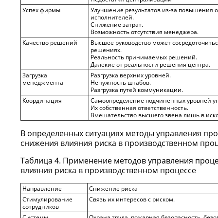
Успех фирмы
Улучшение результатов из-за повышения 
исполнителей.
Снижение затрат.
Возможность отсутствия менеджера.
Качество решений
Высшее руководство может сосредоточитьс
решениях.
Реальность принимаемых решений.
Далекие от реальности решения центра.
Загрузка
Разгрузка верхних уровней.
менеджмента
Ненужность штабов.
Разгрузка путей коммуникации.
Координация
Самоопределение подчиненных уровней у
Их собственная ответственность.
Вмешательство высшего звена лишь в иск
В определенных ситуациях методы управления про
снижения влияния риска в производственном проце
Таблица 4. Применение методов управления проце
влияния риска в производственном процессе
Направление
Снижение риска
Стимулирование
Связь их интересов с риском.
сотрудников
Системы
Охрана труда, пожарная безопасность, безо