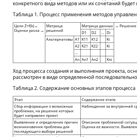
конкретного вида методов или их сочетаний будет 
Таблица 1. Процесс применения методов управлен
Цели Z=f(k)→
Матрица
Матрица данных
→ Решение 
Оценки риска →
решений
D1
D2
…
Di
Альтернативы
A1
K11
K12
Ki
A2
K21
K22
Ki
…
An
An1
An2
Kni
Ход процесса создания и выполнения проекта, осн
рассмотрен в виде определенной последовательнос
Таблица 2. Содержание основных этапов процесса
Этап
Содержание этапа
Сбор информации о возможных
Наблюдение за внутренней с
проблемах, на решение которых
будет направлен проект
Выявление и определение причин
Описание проблемной ситуаци
возникновения проблемы для
Оценка ее важности. Выявле
последующего выбора решений