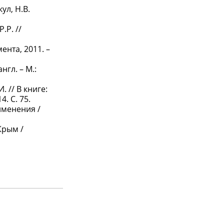
ул, Н.В.
.Р. //
ента, 2011. –
нгл. – М.:
 // В книге:
. С. 75.
именения /
Крым /