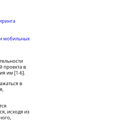
иринга
ии мобильных
ятельности
й проекта в
 им [1-6].
ажаться в
я,
тся
я, исходя из
ного,