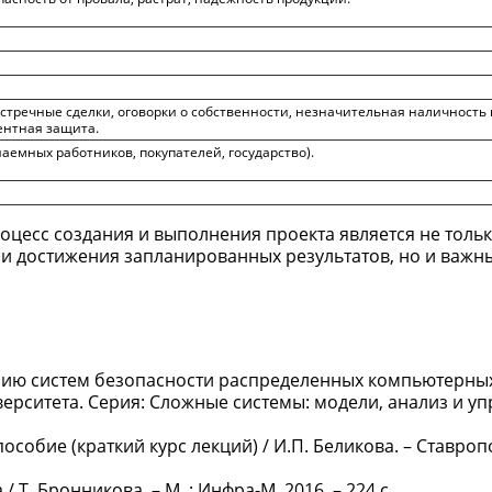
тречные сделки, оговорки о собственности, незначительная наличность в
ентная защита.
наемных работников, покупателей, государство).
роцесс создания и выполнения проекта является не толь
и достижения запланированных результатов, но и важн
нию систем безопасности распределенных компьютерных
верситета. Серия: Сложные системы: модели, анализ и уп
собие (краткий курс лекций) / И.П. Беликова. – Ставропо
 Т. Бронникова. – М. : Инфра-М, 2016. – 224 с.