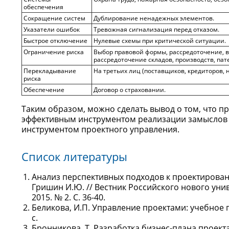
обеспечения
Сокращение систем
Дублирование ненадежных элементов.
Указатели ошибок
Тревожная сигнализация перед отказом.
Быстрое отключение
Нулевые схемы при критической ситуации.
Ограничение риска
Выбор правовой формы, рассредоточение, вс
рассредоточение складов, производств, пат
Перекладывание
На третьих лиц (поставщиков, кредиторов, 
риска
Обеспечение
Договор о страховании.
Таким образом, можно сделать вывод о том, что п
эффективным инструментом реализации замыслов 
инструментом проектного управления.
Список литературы
Анализ перспективных подходов к проектирова
Гришин И.Ю. // Вестник Российского нового уни
2015. № 2. С. 36-40.
Беликова, И.П. Управление проектами: учебное по
с.
Бронникова, Т. Разработка бизнес-плана проекта /