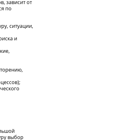
, зависит от
ся по
ру, ситуации,
риска и
кие,
вторению,
цессов);
ического
ольшой
уру выбор