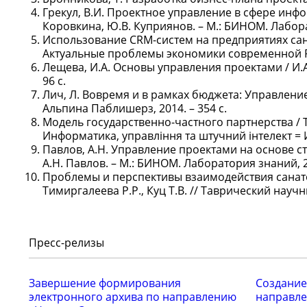
Грекул, В.И. Проектное управление в сфере инфо
Коровкина, Ю.В. Куприянов. – М.: БИНОМ. Лаборат
Использование CRM-систем на предприятиях сана
Актуальные проблемы экономики современной Росс
Лещева, И.А. Основы управления проектами / И.А
96 с.
Лич, Л. Вовремя и в рамках бюджета: Управление 
Альпина Паблишерз, 2014. – 354 с.
Модель государственно-частного партнерства / Ти
Информатика, управлiння та штучний iнтелект = 
Павлов, А.Н. Управление проектами на основе 
А.Н. Павлов. – М.: БИНОМ. Лаборатория знаний, 20
Проблемы и перспективы взаимодействия санато
Тимиргалеева Р.Р., Куц Т.В. // Таврический научны
Пресс-релизы
Завершение формирования
Создание
электронного архива по направлению
направле