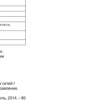
 кассе,
ко
ым
 сетей /
равление.
ль, 2014. – 80