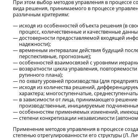
При этом выбор методов управления в процессе со
вида решения, принимаемого в процессе управлени
различным критериям:
исходя из особенностей объекта решения (в свое
процесс, количественные и качественные данные
достоверности предоставляемой входящей инфор
надежности);
временным интервалам действия будущий последс
перспективные, прогнозные);
особенностей взаимосвязей с уровнями иерархи
возвратности цикла управления, повторяемости
рутинного плана);
по охвату уровней производства (для предприят
исходя из количества решений, дифференцируем
характера; многоступенчатые, среднеступенчаты
в зависимости от лица, принимающего решение
производственные, инициируемые подчиненным
особенностям применяемых изменений, имеющихс
степени конкретизации независимости (автоном
Применение методов управления в процессе созд
степенью отрегулированности его структуры (Л. Ли