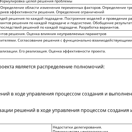
 Формулировка целей решения проблемы
. Определение области изменения переменных факторов. Определение тр
риев эффективности решения. Определение ограничений
идей решения по каждой подзадаче. Построение моделей и проведение ра
антов решения по каждой подзадаче и подсистеме. Обобщение результат
последствий решений по каждой подзадаче. Разработка вариантов.
нтов решения. Оценка влияния неуправляемых параметров
нителями. Согласование решения с функционально взаимодействующими
еализации. Его реализация. Оценка эффективности проекта.
роекта является распределение полномочий:
ний в ходе управления процессом создания и выполнен
изации решений в ходе управления процессом создания
Недостатки делегирования.
Преимущества централизации