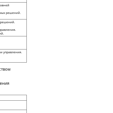
ровней
мых решений.
 решений.
.
правления.
ий.
и управления.
ством
жения