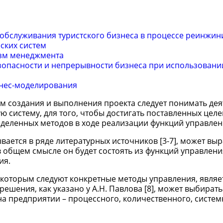
обслуживания туристского бизнеса в процессе реинжин
ских систем
изм менеджмента
опасности и непрерывности бизнеса при использован
знес-моделирования
м создания и выполнения проекта следует понимать де
 систему, для того, чтобы достигать поставленных целе
ленных методов в ходе реализации функций управления
вается в ряде литературных источников [3-7], может выр
в общем смысле он будет состоять из функций управлени
ия.
которым следуют конкретные методы управления, являе
шения, как указано у А.Н. Павлова [8], может выбиратьс
 предприятии – процессного, количественного, систем