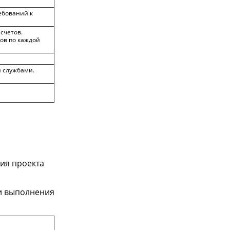
ебований к
счетов.
ов по каждой
 службами.
ия проекта
 и выполнения