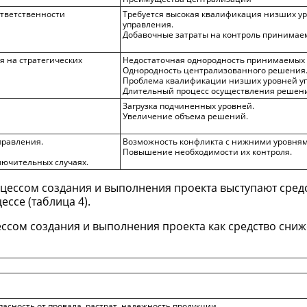
ответственности
Требуется высокая квалификация низших у
управления.
Добавочные затраты на контроль принимае
я на стратегических
Недостаточная однородность принимаемых
Однородность централизованного решения
Проблема квалификации низших уровней у
Длительный процесс осуществления решен
Загрузка подчиненных уровней.
Увеличение объема решений.
правления.
Возможность конфликта с нижними уровням
Повышение необходимости их контроля.
лючительных случаях.
цессом создания и выполнения проекта выступают сред
ссе (таблица 4).
ссом создания и выполнения проекта как средство сни
пасность от провала, растрат, надежность продукции.