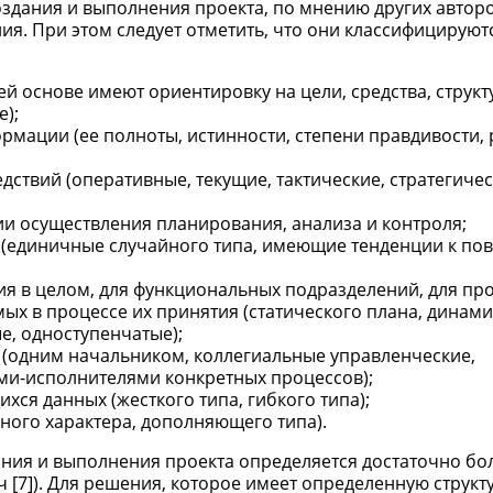
здания и выполнения проекта, по мнению других авторов
я. При этом следует отметить, что они классифицируют
й основе имеют ориентировку на цели, средства, структу
);
мации (ее полноты, истинности, степени правдивости, 
твий (оперативные, текущие, тактические, стратегичес
и осуществления планирования, анализа и контроля;
 (единичные случайного типа, имеющие тенденции к по
ия в целом, для функциональных подразделений, для про
ых в процессе их принятия (статического плана, динам
е, одноступенчатые);
 (одним начальником, коллегиальные управленческие,
и-исполнителями конкретных процессов);
я данных (жесткого типа, гибкого типа);
ного характера, дополняющего типа).
ания и выполнения проекта определяется достаточно б
ч [7]). Для решения, которое имеет определенную структ