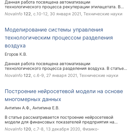
Данная работа посвящена автоматизации
технологического процесса рекуперации этилацетата. В
статье рассматривается необходимость моделирования
NovaInfo
122
, с.10-12,
30 января 2021
, Технические науки
автоматизированной системы управления температурой
паров этилацетата. Произведен расчет и подбор
оптимальных настроечных коэффициентов ПИ–регулятора,
Моделирование системы управления
проведено моделирование процесса управления,
произведен анализ качества управления объектом.
технологическим процессом разделения
Полученная система автоматического регулирования
обеспечивает качественное регулирование и поддержание
воздуха
температуры в теплообменнике охлаждения паров
этилацетата, на значениях установленных техническим
Егоров К.В.
регламентом.
Данная работа посвящена автоматизации
технологического процесса разделения воздуха. В статье
рассматривается необходимость моделирования
NovaInfo
122
, с.6-9,
27 января 2021
, Технические науки
автоматизированной системы управления на примере
температуры технического аргона на выходе из
теплообменника. Смоделирован объект управления и
Построение нейросетевой модели на основе
подобраны настроечные коэффициенты для регулятора
таким образом, чтобы процесс регулирования стал
многомерных данных
качественным и оптимальным. Разработанную модель
автоматического управления процессом разделения
Антипин А.Ф.
Антипина Е.В.
воздуха можно считать оптимальной и использовать в
промышленности.
В статье рассматривается построение нейросетевой
модели для финансовых показателей предприятия на
основе многомерных статистических данных.
NovaInfo
120
, с.7-8,
13 декабря 2020
, Физико-