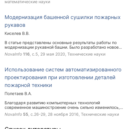
математические науки
Модернизация башенной сушилки пожарных
рукавов
Киселев В.В.
В статье представлены основные результаты работы по
модернизации рукавной башни. Было разработано новое
подъемное устройство для подъема и спуска пожарных
NovaInfo
116
, с.5,
29 мая 2020
, Технические науки
рукавов в башенной сушилке.
Использование систем автоматизированного
проектирования при изготовлении деталей
пожарной техники
Полетаев В.А.
Благодаря развитию компьютерных технологий
современное машиностроение очень сильно изменилось,
это касается не только самого оборудования, но и работы
NovaInfo
55
, с.26-29,
28 ноября 2016
, Технические науки
технологов. К числу графических библиотек, получивших
наибольшее распространение, относится библиотека
графических процедур OpenGL. При проектировании