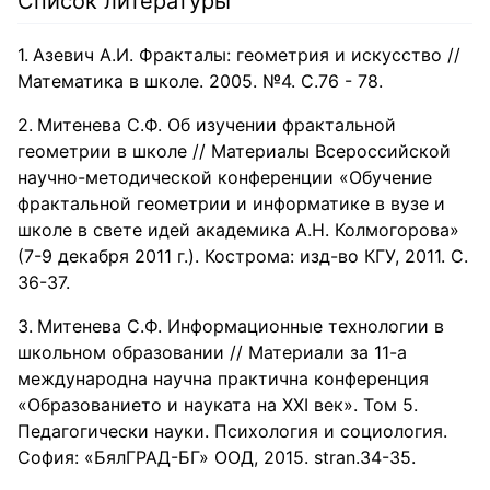
Список литературы
сборок изменение размеров или положения одной детали
ведет к корректировке положения других. Модель 3D
может быть получена непосредственно по имеющемуся
Азевич А.И. Фракталы: геометрия и искусство //
чертежу, или с помощью булевых операций, или путем
выталкивания, протягивания, вращения профиля, лофтинга.
Математика в школе. 2005. №4. С.76 - 78.
Митенева С.Ф. Об изучении фрактальной
геометрии в школе // Материалы Всероссийской
научно-методической конференции «Обучение
фрактальной геометрии и информатике в вузе и
школе в свете идей академика А.Н. Колмогорова»
(7-9 декабря 2011 г.). Кострома: изд-во КГУ, 2011. С.
36-37.
Митенева С.Ф. Информационные технологии в
школьном образовании // Материали за 11-а
международна научна практична конференция
«Образованието и науката на XXI век». Том 5.
Педагогически науки. Психология и социология.
София: «БялГРАД-БГ» ООД, 2015. stran.34-35.