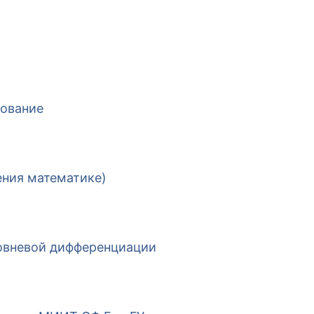
рование
ния математике)
ровневой дифференциации