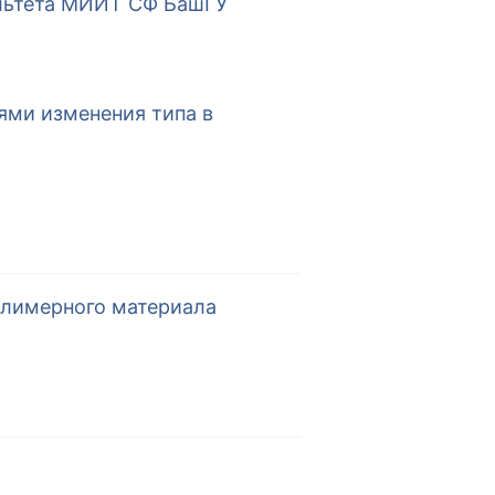
ультета МИИТ СФ БашГУ
ями изменения типа в
олимерного материала