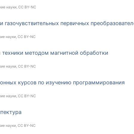
кие науки,
CC BY-NC
и газочувствительных первичных преобразовател
кие науки,
CC BY-NC
 техники методом магнитной обработки
кие науки,
CC BY-NC
ронных курсов по изучению программирования
кие науки,
CC BY-NC
итектура
кие науки,
CC BY-NC