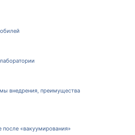
мобилей
 лаборатории
емы внедрения, преимущества
е после «вакуумирования»