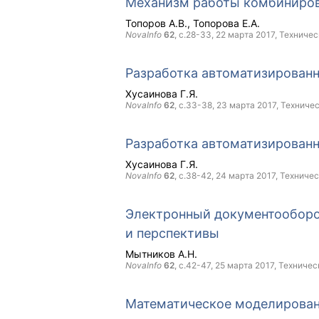
Механизм работы комбиниров
Топоров А.В.
Топорова Е.А.
NovaInfo
62
, с.28-33,
22 марта 2017
, Техничес
Разработка автоматизированн
Хусаинова Г.Я.
NovaInfo
62
, с.33-38,
23 марта 2017
, Техниче
Разработка автоматизированн
Хусаинова Г.Я.
NovaInfo
62
, с.38-42,
24 марта 2017
, Техниче
Электронный документооборот
и перспективы
Мытников А.Н.
NovaInfo
62
, с.42-47,
25 марта 2017
, Техничес
Математическое моделировани