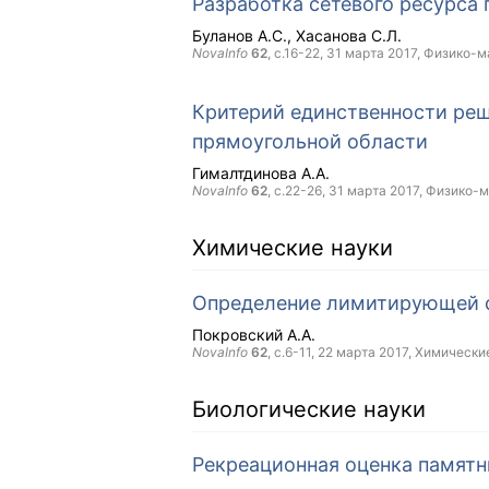
Разработка сетевого ресурса
Буланов А.С.
Хасанова С.Л.
NovaInfo
62
, с.16-22,
31 марта 2017
, Физико-м
Критерий единственности реш
прямоугольной области
Гималтдинова А.А.
NovaInfo
62
, с.22-26,
31 марта 2017
, Физико-
Химические науки
Определение лимитирующей ст
Покровский А.А.
NovaInfo
62
, с.6-11,
22 марта 2017
, Химически
Биологические науки
Рекреационная оценка памят