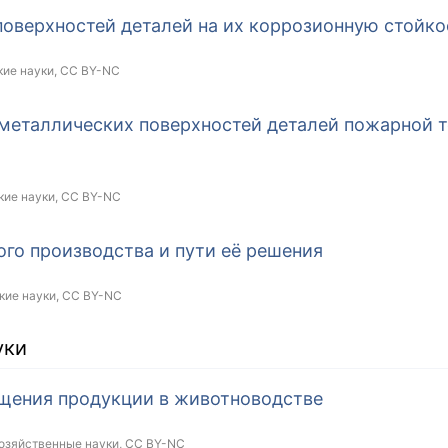
поверхностей деталей на их коррозионную стойко
кие науки,
CC BY-NC
металлических поверхностей деталей пожарной 
кие науки,
CC BY-NC
го производства и пути её решения
кие науки,
CC BY-NC
уки
щения продукции в животноводстве
хозяйственные науки,
CC BY-NC