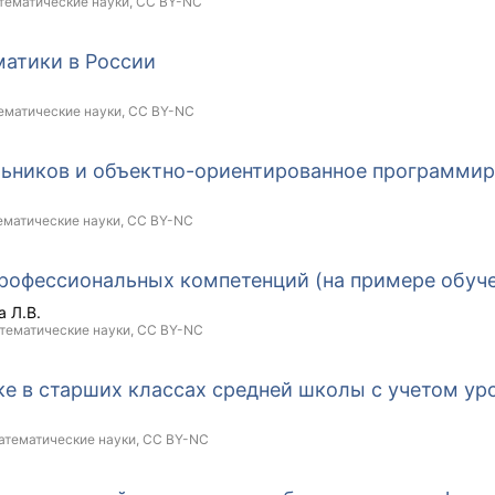
тематические науки,
CC BY-NC
матики в России
ематические науки,
CC BY-NC
льников и объектно-ориентированное программи
ематические науки,
CC BY-NC
офессиональных компетенций (на примере обуче
 Л.В.
атематические науки,
CC BY-NC
е в старших классах средней школы с учетом у
атематические науки,
CC BY-NC