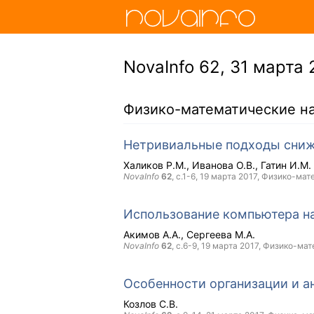
NovaInfo 62, 31 марта 2
Физико-математические н
Нетривиальные подходы сниж
Халиков Р.М.
Иванова О.В.
Гатин И.М.
NovaInfo
62
, с.1-6,
19 марта 2017
, Физико-мат
Использование компьютера н
Акимов А.А.
Сергеева М.А.
NovaInfo
62
, с.6-9,
19 марта 2017
, Физико-мат
Особенности организации и а
Козлов С.В.