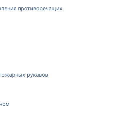
явления противоречащих
 пожарных рукавов
чном