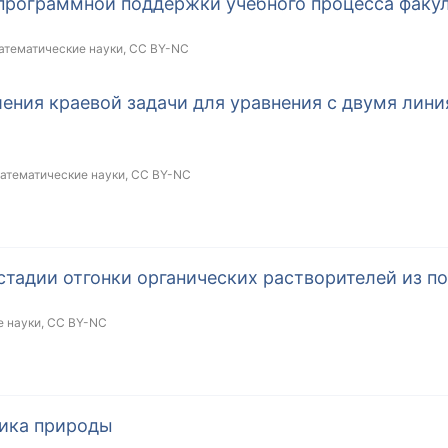
 программной поддержки учебного процесса фак
атематические науки,
CC BY-NC
ения краевой задачи для уравнения с двумя лини
математические науки,
CC BY-NC
адии отгонки органических растворителей из п
е науки,
CC BY-NC
ника природы