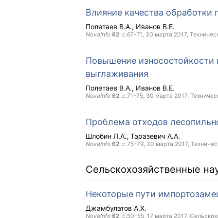
Влияние качества обработки 
Полетаев В.А.
Иванов В.Е.
NovaInfo
62
, с.67-71,
30 марта 2017
, Техничес
Повышение износостойкости 
выглаживания
Полетаев В.А.
Иванов В.Е.
NovaInfo
62
, с.71-75,
30 марта 2017
, Техничес
Проблема отходов лесопильно
Шлобин Л.А.
Таразевич А.А.
NovaInfo
62
, с.75-79,
30 марта 2017
, Техничес
Сельскохозяйственные на
Некоторые пути импортозаме
Джамбулатов А.Х.
NovaInfo
62
, с.50-55,
17 марта 2017
, Сельско