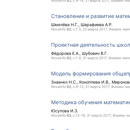
NovaInfo
62
, с.9-14,
21 марта 2017
, Физико-ма
Становление и развитие мате
Шмелёва Н.Г.
Шарафиева А.Р.
NovaInfo
62
, с.1-5,
23 марта 2017
, Физико-мат
Проектная деятельность шко
Фёдорова Е.А.
Шубович В.Г.
NovaInfo
62
, с.1-6,
31 марта 2017
, Физико-мат
Модель формирования общепр
Знаенко Н.С.
Коноплева И.В.
Миронова
NovaInfo
62
, с.6-13,
31 марта 2017
, Физико-м
Методика обучения математик
Юсупова И.З.
NovaInfo
62
, с.13-16,
31 марта 2017
, Физико-м