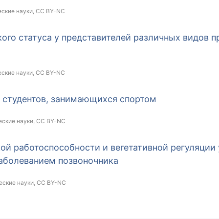
еские науки,
CC BY-NC
ого статуса у представителей различных видов 
еские науки,
CC BY-NC
я студентов, занимающихся спортом
еские науки,
CC BY-NC
ой работоспособности и вегетативной регуляции 
заболеванием позвоночника
еские науки,
CC BY-NC