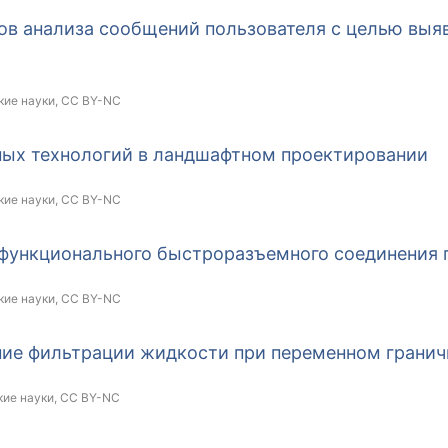
ов анализа сообщений пользователя с целью вы
кие науки,
CC BY-NC
ых технологий в ландшафтном проектировании
кие науки,
CC BY-NC
 функционального быстроразъемного соединения
кие науки,
CC BY-NC
ие фильтрации жидкости при переменном грани
кие науки,
CC BY-NC