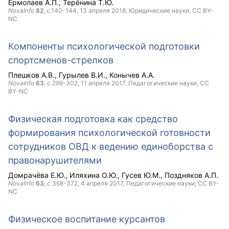
Ермолаев А.П.
Терёнина Т.Ю.
NovaInfo
82
, с.140-144,
13 апреля 2018
, Юридические науки,
CC BY-
NC
Компоненты психологической подготовки
спортсменов-стрелков
Плешков А.В.
Гурылев В.И.
Конычев А.А.
NovaInfo
63
, с.299-302,
11 апреля 2017
, Педагогические науки,
CC
BY-NC
Физическая подготовка как средство
формирования психологической готовности
сотрудников ОВД к ведению единоборства с
правонарушителями
Домрачёва Е.Ю.
Иляхина О.Ю.
Гусев Ю.М.
Поздняков А.П.
NovaInfo
63
, с.368-372,
4 апреля 2017
, Педагогические науки,
CC BY-
NC
Физическое воспитание курсантов