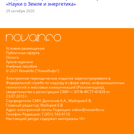
«Науки о Земле и энергетика»
29 октября 2020
Условия размещения
Публичная оферта
Оплата
Архив журнала
Учебные пособия
© 2021 NovaInfo ("НоваИнфо")
Электронное периодическое издание зарегистрировано в
Федеральной службе по надзору в сфере связи, информационных
технологий и массовых коммуникаций (Роскомнадзор),
свидетельство о регистрации СМИ — ЭЛ № ФС77-41429 от
23.07.2010 г.
Соучредители СМИ: Долганов А.А., Майоров Е.В.
Главный редактор: Майоров Е.В
Адрес электронной почты Редакции:
editor@novainfo.ru
Телефон Редакции: 7 (951) 743-6110
Настоящий ресурс содержит материалы 16+