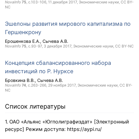
NovaInfo
75
, с.103-106,
11 декабря 2017
, Экономические науки,
CC BY-
NC
Эшелоны развития мирового капитализма по
Гершенкрону
Ерошенкова Е.А.
Сычева А.В.
NovaInfo
75
, с.93-97,
3 декабря 2017
, Экономические науки,
CC BY-NC
Концепция сбалансированного набора
инвестиций по Р. Нурксе
Бровкина В.В.
Сычева А.В.
NovaInfo
74
, с.263-266,
29 ноября 2017
, Экономические науки,
CC BY-
NC
Список литературы
ОАО «Альянс «Югполиграфиздат» [Электронный
ресурс] Режим доступа: https://aypi.ru/