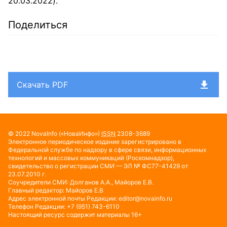
20.03.2022).
Поделиться
Скачать PDF
© 2022
NovaInfo
(«НоваИнфо»)
ISSN
2308-3689
Электронное периодическое издание зарегистрировано в
Федеральной службе по надзору в сфере связи, информационных
технологий и массовых коммуникаций (Роскомнадзор),
свидетельство о регистрации СМИ — ЭЛ № ФС77-41429 от
23.07.2010 г.
Соучредители СМИ: Долганов А.А., Майоров Е.В.
Главный редактор: Майоров Е.В
Адрес электронной почты Редакции:
editor@novainfo.ru
Телефон Редакции: +7 (951) 743-6110
Настоящий ресурс содержит материалы 16+