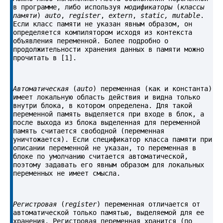
в программе, либо используя 
модификаторы
 (
классы 
памяти
) 
auto
, 
register
, 
extern
, 
static
,
 mutable
. 
Если класс памяти не указан явным образом, он 
определяется компилятором исходя из контекста 
объявления переменной. Более подробно о 
продолжительности хранения данных в памяти можно 
прочитать в [1].
Автоматическая
 (
auto
) переменная (как и константа) 
имеет локальную область действия и видна только 
внутри блока, в котором определена. Для такой 
переменной память выделяется при входе в блок, а 
после выхода из блока выделенная для переменной 
память считается свободной (переменная 
уничтожается). Если спецификатор класса памяти при 
описании переменной не указан, то переменная в 
блоке по умолчанию считается автоматической, 
поэтому задавать его явным образом для локальных 
переменных не имеет смысла.
Регистровая
 (
register
) переменная отличается от 
автоматической только памятью, выделяемой для ее 
хранения. Регистровая переменная хранится (по 