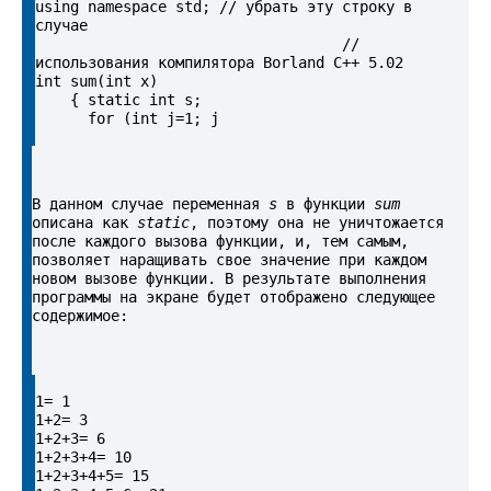
using namespace std; // убрать эту строку в 
случае

                                   // 
использования компилятора Borland C++ 5.02

int sum(int x)

    { static int s;

      for (int j=1; j
В данном случае переменная 
s
 в функции 
sum
описана как 
static
, поэтому она не уничтожается 
после каждого вызова функции, и, тем самым, 
позволяет наращивать свое значение при каждом 
новом вызове функции. В результате выполнения 
программы на экране будет отображено следующее 
содержимое:
1= 1

1+2= 3

1+2+3= 6

1+2+3+4= 10

1+2+3+4+5= 15
