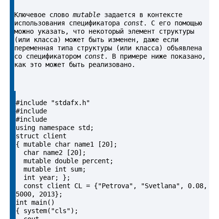
Ключевое слово 
mutable
 задается в контексте 
использования спецификатора 
const
. С его помощью 
можно указать, что некоторый элемент структуры 
(или класса) может быть изменен, даже если 
переменная типа структуры (или класса) объявлена 
со спецификатором 
const
. В примере ниже показано, 
как это может быть реализовано.
#include "stdafx.h"

#include 

#include 

using namespace std;

struct client

{ mutable char name1 [20];

  char name2 [20];

  mutable double percent;

  mutable int sum;

  int year; };

  const client CL = {"Petrova", "Svetlana", 0.08, 
5000, 2013};

int main()

{ system("cls");
