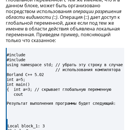
данном блоке, может быть организовано
посредством использования
операции разрешения
области видимости (::)
. Операция (::) дает доступ к
глобальной переменной, даже если под тем же
именем в области действия объявлена локальная
переменная. Приведем пример, поясняющий
только что сказанное:
#include 

#include 

using namespace std; // убрать эту строку в случае

                     // использования компилятора 
Borland C++ 5.02

int a=5;

int main()

{  int a=3; // скрывает глобальную переменную

Результат выполнения программы будет следующий:
Local block_1: 3
