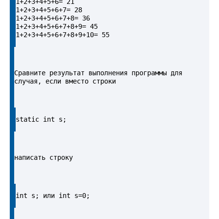
1+2+3+4+5+6= 21

1+2+3+4+5+6+7= 28

1+2+3+4+5+6+7+8= 36

1+2+3+4+5+6+7+8+9= 45

1+2+3+4+5+6+7+8+9+10= 55
Сравните результат выполнения программы для 
случая, если вместо строки
static int s;
написать строку
int s; или int s=0;