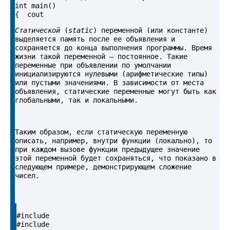
int main()

Статической
 (
static
) переменной (или константе) 
выделяется память после ее объявления и 
сохраняется до конца выполнения программы. Время 
жизни такой переменной — постоянное. Такие 
переменные при объявлении по умолчании 
инициализируются нулевыми (арифметические типы) 
или пустыми значениями. В зависимости от места 
объявления, статические переменные могут быть как 
глобальными, так и локальными.
Таким образом, если статическую переменную 
описать, например, внутри функции (локально), то 
при каждом вызове функции предыдущее значение 
этой переменной будет сохраняться, что показано в 
следующем примере, демонстрирующем сложение 
чисел.
#include 

#include 
