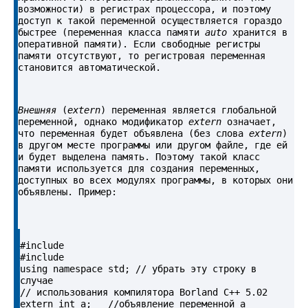
возможности) в регистрах процессора, и поэтому 
доступ к такой переменной осуществляется гораздо 
быстрее (переменная класса памяти 
auto
 хранится в 
оперативной памяти). Если свободные регистры 
памяти отсутствуют, то регистровая переменная 
становится автоматической.
Внешняя
 (
extern
) переменная является глобальной 
переменной, однако модификатор 
extern
 означает, 
что переменная будет объявлена (без слова 
extern
) 
в другом месте программы или другом файле, где ей 
и будет выделена память. Поэтому такой класс 
памяти используется для создания переменных, 
доступных во всех модулях программы, в которых они 
объявлены. Пример:
#include 

#include 

using namespace std; // убрать эту строку в 
случае

// использования компилятора Borland C++ 5.02

extern int a;   //объявление переменной a
