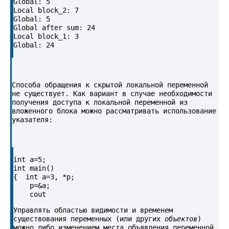
Global: 5

Local block_2: 7

Global: 5

Global after sum: 24

Local block_1: 3

Global: 24
Способа обращения к скрытой локальной переменной 
не существует. Как вариант в случае необходимости 
получения доступа к локальной переменной из 
вложенного блока можно рассматривать использование 
указателя:
int a=5;

int main()

{  int a=3, *p;

    p=&a;

Управлять областью видимости и временем 
существования переменных (или других 
объектов
) 
можно либо изменением места объявления переменной 