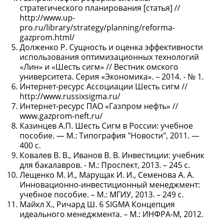
стратегического планирования [статья] //
http://www.up-
pro.ru/library/strategy/planning/reforma-
gazprom.html/
Долженко Р. Сущность и оценка эффективности
использования оптимизационных технологий
«Лин» и «Шесть сигм» // Вестник омского
университета. Серия «Экономика». – 2014. - № 1.
Интернет-ресурс Ассоциации Шесть сигм //
http://www.russixsigma.ru/
Интернет-ресурс ПАО «Газпром нефть» //
www.gazprom-neft.ru/
Казинцев А.П. Шесть Сигм в России: учебное
пособие. — М.: Типография "Новости", 2011. —
400 с.
Ковалев В. В., Иванов В. В. Инвестиции: учебник
для бакалавров. - М.: Проспект, 2013. – 245 с.
Лещенко М. И., Марущак И. И., Семенова А. А.
Инновационно-инвестиционный менеджмент:
учебное пособие. – М.: МГИУ, 2013. – 249 с.
Майкл Х., Ричард Ш. 6 SIGMA Концепция
идеального менеджмента. – М.: ИНФРА-М, 2012.