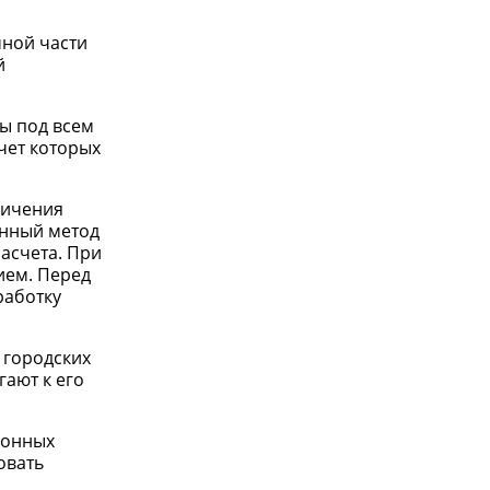
мной части
й
ы под всем
чет которых
личения
анный метод
асчета. При
ием. Перед
работку
 городских
гают к его
ионных
овать