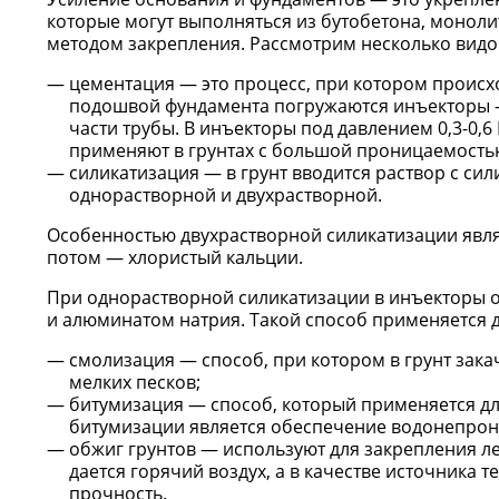
которые могут выполняться из бутобетона, моноли
методом закрепления. Рассмотрим несколько видо
цементация — это процесс, при котором происхо
подошвой фундамента погружаются инъекторы —
части трубы. В инъекторы под давлением 0,3-0
применяют в грунтах с большой проницаемостью. 
силикатизация — в грунт вводится раствор с си
однорастворной и двухрастворной.
Особенностью двухрастворной силикатизации являет
потом — хлористый кальции.
При однорастворной силикатизации в инъекторы 
и алюминатом натрия. Такой способ применяется 
смолизация — способ, при котором в грунт зак
мелких песков;
битумизация — способ, который применяется дл
битумизации является обеспечение водонепрон
обжиг грунтов — используют для закрепления л
дается горячий воздух, а в качестве источника 
прочность.