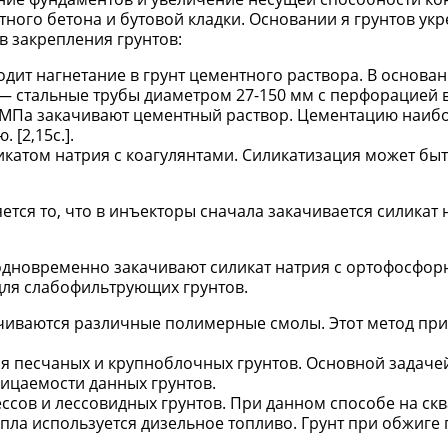
тного бетона и бутовой кладки. Основании я грунтов ук
в закрепления грунтов:
дит нагнетание в грунт цементного раствора. В основан
 стальные трубы диаметром 27-150 мм с перфорацией 
,6 МПа закачивают цементный раствор. Цементацию наиб
[2,15с.].
ликатом натрия с коагулянтами. Силикатизация может бы
ся то, что в инъекторы сначала закачивается силикат н
одновременно закачивают силикат натрия с ортофосфор
для слабофильтрующих грунтов.
ачиваются различные полимерные смолы. Этот метод при
я песчаных и крупноблочных грунтов. Основной задаче
ицаемости данных грунтов.
ессов и лессовидных грунтов. При данном способе на с
тепла используется дизельное топливо. Грунт при обжиге