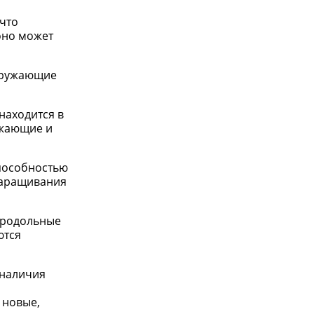
что
 оно может
згружающие
находится в
ужающие и
способностью
наращивания
 продольные
ются
 наличия
 новые,