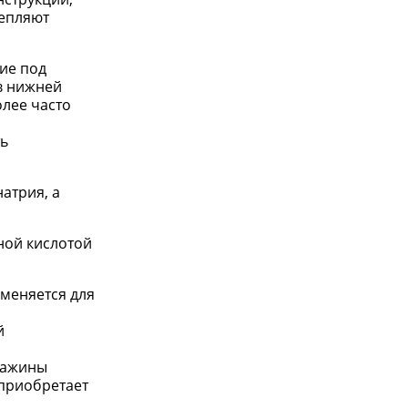
репляют
ие под
в нижней
олее часто
ть
атрия, а
ной кислотой
меняется для
й
кважины
 приобретает