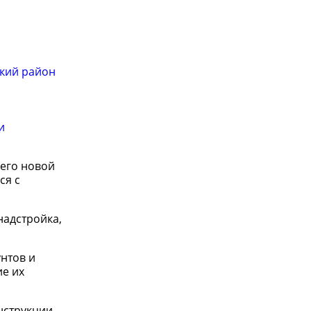
ский район
и
его новой
ся с
надстройка,
нтов и
е их
нструкции,