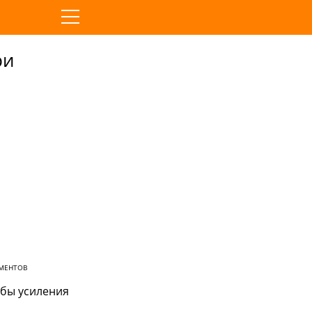
ри
МЕНТОВ
обы усиления