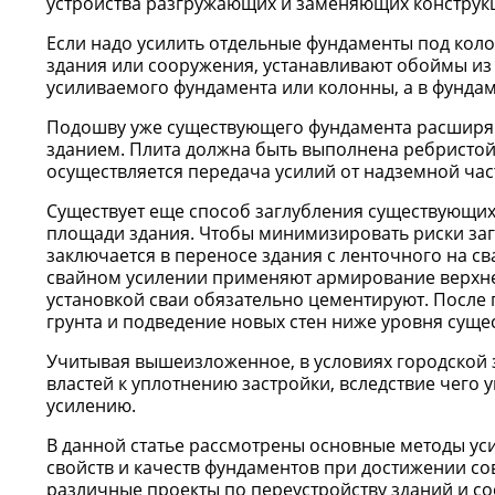
устройства разгружающих и заменяющих конструк
Если надо усилить отдельные фундаменты под коло
здания или сооружения, устанавливают обоймы из
усиливаемого фундамента или колонны, а в фунда
Подошву уже существующего фундамента расширяю
зданием. Плита должна быть выполнена ребристой 
осуществляется передача усилий от надземной час
Существует еще способ заглубления существующих
площади здания. Чтобы минимизировать риски за
заключается в переносе здания с ленточного на с
свайном усилении применяют армирование верхней
установкой сваи обязательно цементируют. Посл
грунта и подведение новых стен ниже уровня суще
Учитывая вышеизложенное, в условиях городской з
властей к уплотнению застройки, вследствие чего 
усилению.
В данной статье рассмотрены основные методы ус
свойств и качеств фундаментов при достижении с
различные проекты по переустройству зданий и с