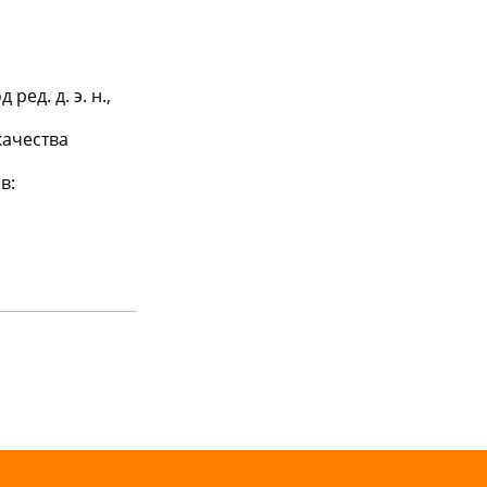
ед. д. э. н.,
качества
в: