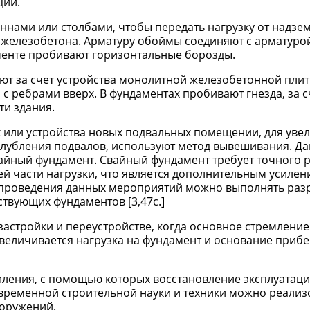
ций.
ннами или столбами, чтобы передать нагрузку от надзе
 железобетона. Арматуру обоймы соединяют с арматуро
менте пробивают горизонтальные борозды.
т за счет устройства монолитной железобетонной плит
с ребрами вверх. В фундаментах пробивают гнезда, за с
ти здания.
 или устройства новых подвальных помещении, для уве
глубления подвалов, используют метод вывешивания. Д
вайный фундамент. Свайный фундамент требует точного р
 части нагрузки, что является дополнительным усилен
е проведения данных мероприятий можно выполнять раз
ствующих фундаментов [3,47с.]
астройки и переустройстве, когда основное стремление
увеличивается нагрузка на фундамент и основание прибе
иления, с помощью которых восстановление эксплуатац
овременной строительной науки и техники можно реализ
ооружений.