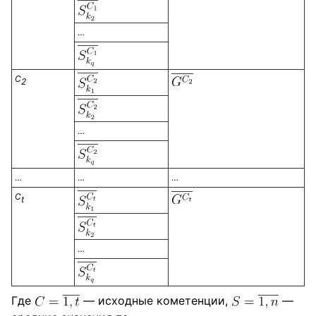
…
С
2
…
…
…
…
С
t
…
Где
— исходные кометенции,
—