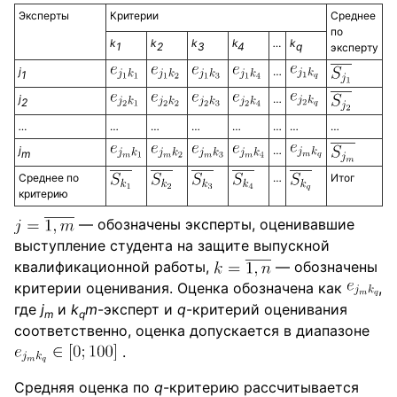
Эксперты
Критерии
Среднее
по
k
k
k
k
…
k
1
2
3
4
q
эксперту
j
…
1
j
…
2
…
…
…
…
…
…
…
…
j
…
m
Среднее по
…
Итог
критерию
— обозначены эксперты, оценивавшие
выступление студента на защите выпускной
квалификационной работы,
— обозначены
критерии оценивания. Оценка обозначена как
,
где
j
и
k
m
-эксперт и
q
-критерий оценивания
m
q
соответственно, оценка допускается в диапазоне
.
Средняя оценка по
q
-критерию рассчитывается