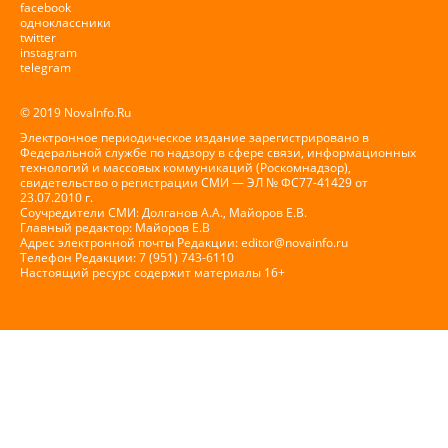
facebook
одноклассники
twitter
instagram
telegram
© 2019 NovaInfo.Ru
Электронное периодическое издание зарегистрировано в
Федеральной службе по надзору в сфере связи, информационных
технологий и массовых коммуникаций (Роскомнадзор),
свидетельство о регистрации СМИ — ЭЛ № ФС77-41429 от
23.07.2010 г.
Соучредители СМИ: Долганов А.А., Майоров Е.В.
Главный редактор: Майоров Е.В
Адрес электронной почты Редакции:
editor@novainfo.ru
Телефон Редакции: 7 (951) 743-6110
Настоящий ресурс содержит материалы 16+