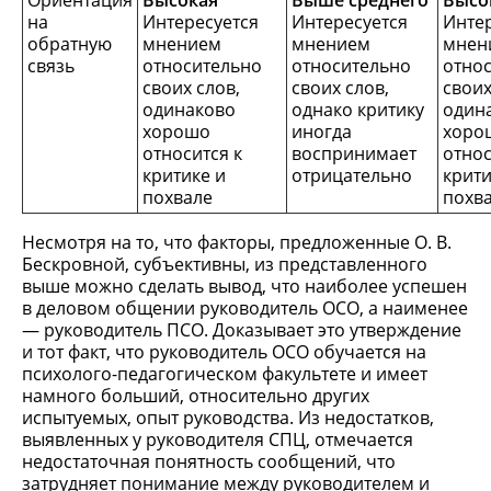
Ориентация
Высокая
Выше среднего
Высо
на
Интересуется
Интересуется
Инте
обратную
мнением
мнением
мнен
связь
относительно
относительно
отно
своих слов,
своих слов,
своих
одинаково
однако критику
один
хорошо
иногда
хоро
относится к
воспринимает
относ
критике и
отрицательно
крити
похвале
похв
Несмотря на то, что факторы, предложенные О. В.
Бескровной, субъективны, из представленного
выше можно сделать вывод, что наиболее успешен
в деловом общении руководитель ОСО, а наименее
— руководитель ПСО. Доказывает это утверждение
и тот факт, что руководитель ОСО обучается на
психолого-педагогическом факультете и имеет
намного больший, относительно других
испытуемых, опыт руководства. Из недостатков,
выявленных у руководителя СПЦ, отмечается
недостаточная понятность сообщений, что
затрудняет понимание между руководителем и