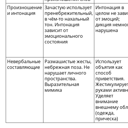
Произношение
Зачастую использует
Интонация в
и интонация
пренебрежительный,
целом не зави
в чём-то нахальный
от эмоций;
тон. Интонация
дикция немно
зависит от
нарушена
эмоционального
состояния
Невербальные
Размашистые жесты,
Использует
составляющие
небрежная поза. Не
объятия как
нарушает личного
способ
пространства.
приветствия.
Выразительная
Жестикулируе
мимика
руками активн
Уделяет
внимание
внешнему обл
(одежда,
прическа)