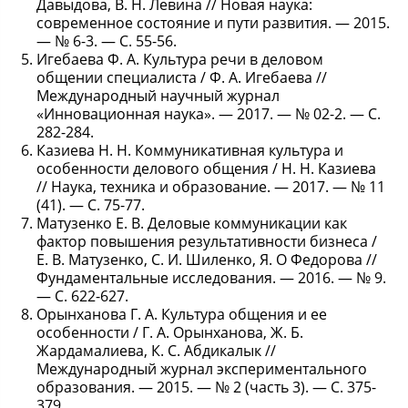
Давыдова, В. Н. Левина // Новая наука:
современное состояние и пути развития. — 2015.
— № 6-3. — С. 55-56.
Игебаева Ф. А. Культура речи в деловом
общении специалиста / Ф. А. Игебаева //
Международный научный журнал
«Инновационная наука». — 2017. — № 02-2. — С.
282-284.
Казиева Н. Н. Коммуникативная культура и
особенности делового общения / Н. Н. Казиева
// Наука, техника и образование. — 2017. — № 11
(41). — С. 75-77.
Матузенко Е. В. Деловые коммуникации как
фактор повышения результативности бизнеса /
Е. В. Матузенко, С. И. Шиленко, Я. О Федорова //
Фундаментальные исследования. — 2016. — № 9.
— С. 622-627.
Орынханова Г. А. Культура общения и ее
особенности / Г. А. Орынханова, Ж. Б.
Жардамалиева, К. С. Абдикалык //
Международный журнал экспериментального
образования. — 2015. — № 2 (часть 3). — С. 375-
379.