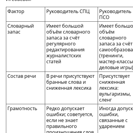
Фактор
Руководитель СПЦ
Руководитель
ПСО
Словарный
Имеет большой
Имеет больш
запас
объём словарного
объём
запаса за счёт
словарного
регулярного
запаса за счёт
редактирования
самообразов
журналистских
(тренинги,
статей
мастер-классы
деловые игры
Состав речи
В речи присутствуют
Присутствует
бранные слова и
сниженная
сниженная лексика
лексика:
вульгаризмы,
сленг
Грамотность
Редко допускает
Иногда допуск
ошибки; советуется,
ошибки,
если не знает
связанные с
правильного
ударением
произношения слов