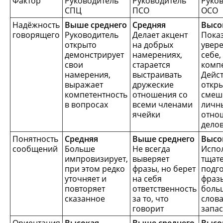
Фактор
Руководитель
Руководитель
Руко
СПЦ
ПСО
ОСО
Надёжность
Выше среднего
Средняя
Высо
говорящего
Руководитель
Делает акцент
Пока
открыто
на добрых
увере
демонстрирует
намерениях,
себе,
свои
старается
компе
намерения,
выстраивать
Дейст
выражает
дружеские
откры
компетентность
отношения со
смеш
в вопросах
всеми членами
личн
ячейки
отно
дело
Понятность
Средняя
Выше среднего
Высо
сообщений
Больше
Не всегда
Испо
импровизирует,
выверяет
тщат
при этом редко
фразы, но берет
подг
уточняет и
на себя
фразы
повторяет
ответственность
боль
сказанное
за то, что
слов
говорит
запас