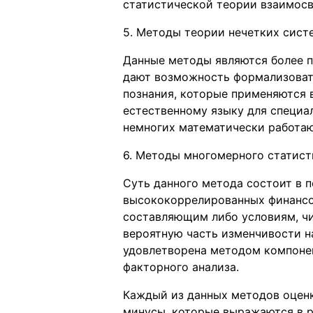
статистической теории взаимосв
5. Методы теории нечетких сист
Данные методы являются более 
дают возможность формализоват
познания, которые применяются в
естественному языку для специа
немногих математически работа
6. Методы многомерного статист
Суть данного метода состоит в п
высококоррелированных финансо
составляющим либо условиям, чи
вероятную часть изменчивости н
удовлетворена методом компонен
факторного анализа.
Каждый из данных методов оцен
минусы, которые выражаются в р