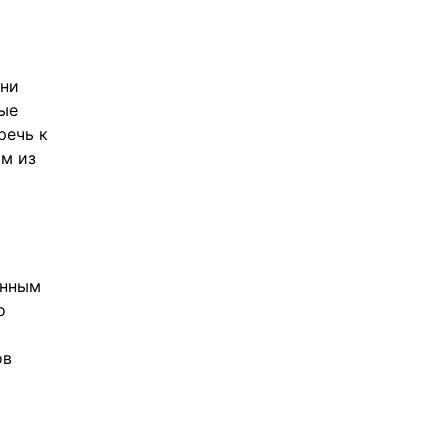
Они
ые
речь к
им из
анным
о
ов