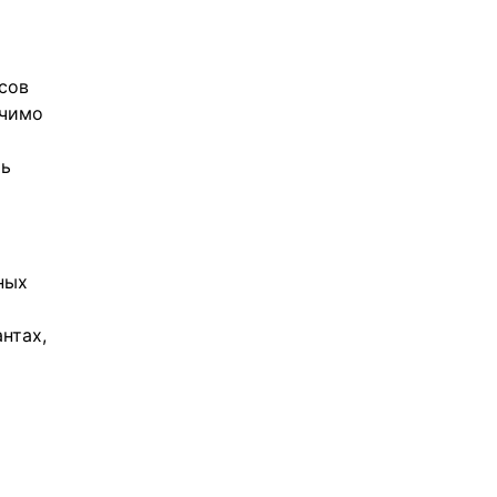
сов
ачимо
ть
ных
нтах,