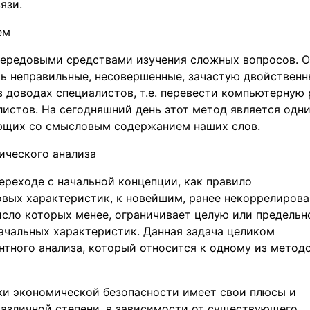
язи.
ем
передовыми средствами изучения сложных вопросов. 
ь неправильные, несовершенные, зачастую двойственн
 доводах специалистов, т.е. перевести компьютерную 
листов. На сегодняшний день этот метод является одн
ющих со смысловым содержанием наших слов.
ического анализа
ереходе с начальной концепции, как правило
вых характеристик, к новейшим, ранее некоррелиров
сло которых менее, ограничивает целую или предельн
ачальных характеристик. Данная задача целиком
тного анализа, который относится к одному из метод
ки экономической безопасности имеет свои плюсы и
азличной степени, в зависимости от существующего