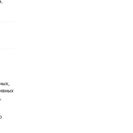
.
ных,
тивных
,
о