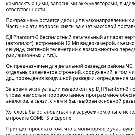
комплектующими, запасными аккумуляторами, выдел
ответственности.
По-прежнему остается дефицит в узконаправленных 
Частично эти вопросы сняты за счет массовой поставк
DJI Phantom-3 беспилотный летательный аппарат вер
(автопилот), встроенной 12 Мп видеокамерой, съемко
секунду, системой телеметрии с возможностью перед
радиационных и т.п.).
Он предназначен для детальной разведки района ЧС, 
отдельных элементов строений, сооружений, в том чис
др., проведения воздушной разведки, определения м
За время эксплуатации квадрокоптер DJI Phantom-3 п
управляемость и проработанное программное обеспеч
аналогов, в связи, с чем и был выбран основной раз
Хотелось бы остановиться на зарубежном опыте испо
в проекте COMETS в Европе.
Принцип проекта в том, что в мониторинге участвую
оснащен различным инструментарием для обнаружен