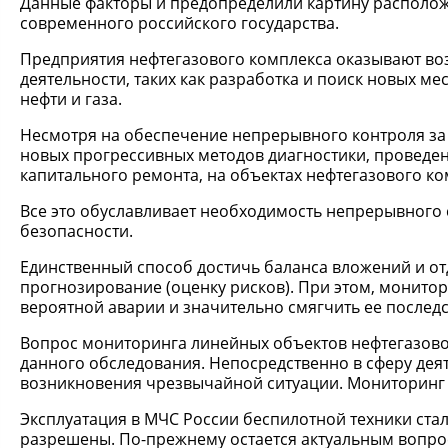
Данные факторы и предопределили картину располо
современного российского государства.
Предприятия нефтегазового комплекса оказывают воз
деятельности, таких как разработка и поиск новых м
нефти и газа.
Несмотря на обеспечение непрерывного контроля за
новых прогрессивных методов диагностики, проведе
капитального ремонта, на объектах нефтегазового ко
Все это обуславливает необходимость непрерывног
безопасности.
Единственный способ достичь баланса вложений и от
прогнозирование (оценку рисков). При этом, монит
вероятной аварии и значительно смягчить ее последс
Вопрос мониторинга линейных объектов нефтегазово
данного обследования. Непосредственно в сферу дея
возникновения чрезвычайной ситуации. Мониторинг 
Эксплуатация в МЧС России беспилотной техники ста
разрешены. По-прежнему остается актуальным вопро