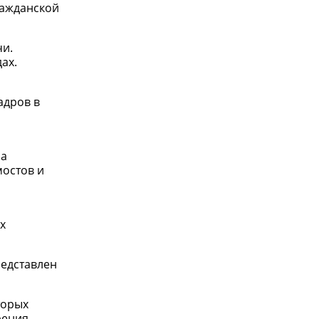
ражданской
чи.
ах.
адров в
ра
мостов и
х
редставлен
торых
рения