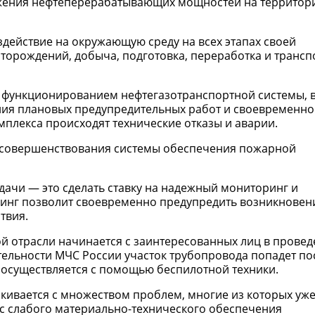
жения нефтеперерабатывающих мощностей на территор
действие на окружающую среду на всех этапах своей
есторождений, добыча, подготовка, переработка и транс
 функционированием нефтегазотранспортной системы, 
ния плановых предупредительных работ и своевременно
мплекса происходят технические отказы и аварии.
о совершенствования системы обеспечения пожарной
дачи — это сделать ставку на надежный мониторинг и
оринг позволит своевременно предупредить возникновен
твия.
й отрасли начинается с заинтересованных лиц в прове
тельности МЧС России участок трубопровода попадет по
осуществляется с помощью беспилотной техники.
лкивается с множеством проблем, многие из которых уж
с слабого материально-технического обеспечения