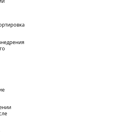
ии
портировка
внедрения
го
ие
дении
сле
е