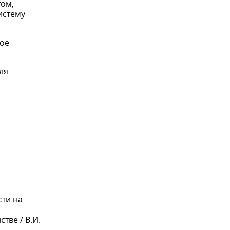
том,
истему
ное
ля
сти на
тве / В.И.