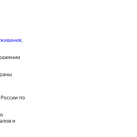
уживания,
ыражении
траны
 России по
по
алов и