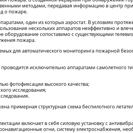
ственными методами, передавая информацию в центр пр
д о пожаре.
паратами, один из которых аэростат. В условиях протяж
ользование нескольких аппаратов неэффективно и влече
ое оборудование сопоставимо с существующими телеви
ужения пожара.
яемых для автоматического мониторинга пожарной безо
проводится исключительно аппаратами самолетного ти
лью фотофиксации высокого качества;
кого исследования;
сследования.
ена примерная структурная схема беспилотного летате
лектации включает в себя силовую установку с антивиб
эронавигационные огни, систему электроснабжения, не