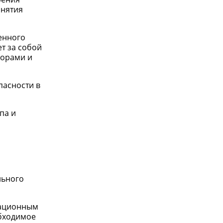
инятия
енного
т за собой
зорами и
пасности в
па и
льного
рационным
обходимое