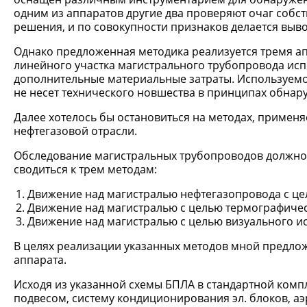
одним из аппаратов другие два проверяют очаг соб
решения, и по совокупности признаков делается выво
Однако предложенная методика реализуется тремя ап
линейного участка магистрального трубопровода исп
дополнительные материальные затраты. Используем
не несет технического новшества в принципах обнар
Далее хотелось бы остановиться на методах, примен
нефтегазовой отрасли.
Обследование магистральных трубопроводов должно 
сводиться к трем методам:
Движение над магистралью нефтегазопровода с це
Движение над магистралью с целью термографичес
Движение над магистралью с целью визуального и
В целях реализации указанных методов мной предлож
аппарата.
Исходя из указанной схемы БПЛА в стандартной комп
подвесом, систему кондиционирования эл. блоков, а