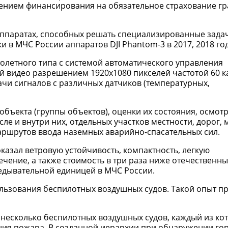
ением финансирования на обязательное страхование г
аппаратах, способных решать специализированные зада
и в МЧС России аппаратов DJI Phantom-3 в 2017, 2018 год
толетного типа с системой автоматического управления
й видео разрешением 1920х1080 пикселей частотой 60 к
ачи сигналов с различных датчиков (температурных,
объекта (группы объектов), оценки их состояния, осмот
ле и внутри них, отдельных участков местности, дорог, 
аршрутов ввода наземных аварийно-спасательных сил.
оказал ветровую устойчивость, компактность, легкую
ение, а также стоимость в три раза ниже отечественны
ведывательной единицей в МЧС России.
льзования беспилотных воздушных судов. Такой опыт п
т несколько беспилотных воздушных судов, каждый из ко
ия пожара. В созданной иерархии при обнаружении го