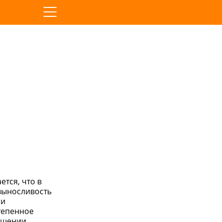
тся, что в
 выносливость
ри
тепенное
ращении