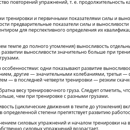
ство повторений упражнений, т. е. продолжительность 
и тренировки и первичными показателями силы и выно
сти предварительные показатели силы и выносливости 
ентиром для перспективного определения их квалифика
нем темпе до полного утомления) выносливость отдельн
 в развитии выносливости значительно больше при трен
грузами.
я особенностями: одни показывают развитие выносливо
ием, другие — значительными колебаниями, третьи — 
тем — в последней четверти тренировки — резким скачк
ратна весу тренировочного груза. Следует отметить, чт
ольше, чем при тренировке с разными грузами.
вость (циклические движения в темпе до утомления) в
 в определенной степени препятствует развитию работо
чением силовых упражнений и началом тренировки на 
обственно силовых упражнений возрастает.