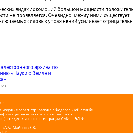
ических видах локомоций большой мощности положител
сти не проявляется. Очевидно, между ними существует
включаемых силовых упражнений усиливает отрицательн
 электронного архива по
нию «Науки о Земле и
ка»
2020
")
е издание зарегистрировано в Федеральной службе
 информационных технологий и массовых
ор), свидетельство о регистрации СМИ — ЭЛ №
 А.А., Майоров Е.В.
 Е.В