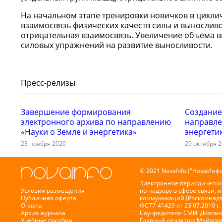
На начальном этапе тренировки новичков в цикл
взаимосвязь физических качеств силы и выносливо
отрицательная взаимосвязь. Увеличение объема 
силовых упражнений на развитие выносливости.
Пресс-релизы
Завершение формирования
Создание
электронного архива по направлению
направле
«Науки о Земле и энергетика»
энергети
23 ноября 2020
29 октября 
© 2021 NovaInfo ("НоваИнфо
Электронное периодическо
Условия размещения
по надзору в сфере связи,
Публичная оферта
коммуникаций (Роскомнадз
Оплата
ФС77-41429 от 23.07.2010 г.
Архив журнала
Соучредители СМИ: Долганов
Учебные пособия
Главный редактор: Майоров