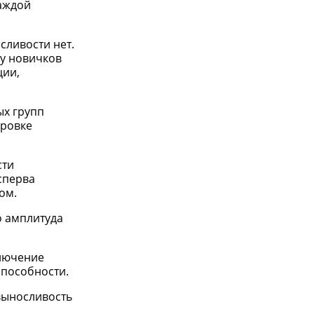
каждой
сливости нет.
у новичков
ции,
ых групп
ировке
сти
сперва
ом.
о амплитуда
ключение
способности.
выносливость