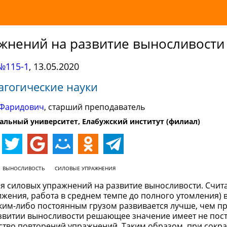
жнений на развитие выносливости
№115-1
,
13.05.2020
агогические науки
 Фаридович
, старший преподаватель
альный университет, Елабужский институт (филиал)
ВЫНОСЛИВОСТЬ
СИЛОВЫЕ УПРАЖНЕНИЯ
я силовых упражнений на развитие выносливости. Считае
жения, работа в среднем темпе до полного утомления)
ким-либо постоянным грузом развивается лучше, чем п
развитии выносливости решающее значение имеет не пос
ество повторений упражнений. Таким образом, при сок