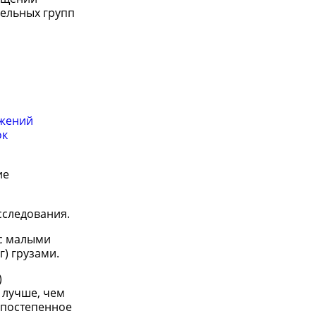
ельных групп
ижений
ок
ие
сследования.
 с малыми
г) грузами.
)
 лучше, чем
 постепенное