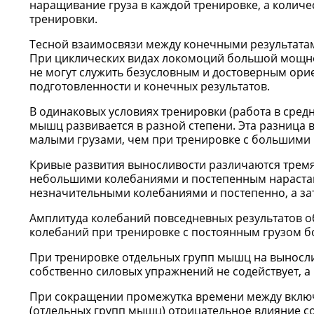
наращивание груза в каждой тренировке, а количе
тренировки.
Тесной взаимосвязи между конечными результатам
При циклических видах локомоций большой мощно
не могут служить безусловным и достоверным ори
подготовленности и конечных результатов.
В одинаковых условиях тренировки (работа в сред
мышц развивается в разной степени. Эта разница
малыми грузами, чем при тренировке с большими 
Кривые развития выносливости различаются трем
небольшими колебаниями и постепенным нарастан
незначительными колебаниями и постепенно, а за
Амплитуда колебаний повседневных результатов об
колебаний при тренировке с постоянным грузом б
При тренировке отдельных групп мышц на выносли
собственно силовых упражнений не содействует, а
При сокращении промежутка времени между вклю
(отдельных групп мышц) отрицательное влияние с