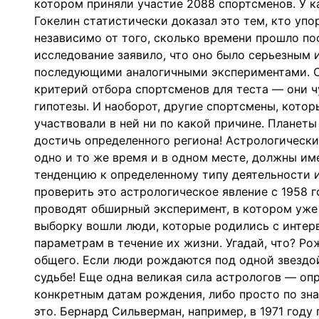
котором приняли участие 2088 спортсменов. У к
Гокелин статистически доказал это тем, кто упо
независимо от того, сколько времени прошло по
исследование заявило, что оно было серьезным 
последующими аналогичными экспериментами. Ок
критерий отбора спортсменов для теста — они 
гипотезы. И наоборот, другие спортсмены, котор
участвовали в ней ни по какой причине. Планет
достичь определенного региона! Астрологическ
одно и то же время и в одном месте, должны им
тенденцию к определенному типу деятельности и
проверить это астрологическое явление с 1958 г
проводят обширный эксперимент, в котором уже 
выборку вошли люди, которые родились с интерв
параметрам в течение их жизни. Угадай, что? Ро
общего. Если люди рождаются под одной звездой
судьбе! Еще одна великая сила астрологов — оп
конкретным датам рождения, либо просто по зна
это. Бернард Сильверман, например, в 1971 году