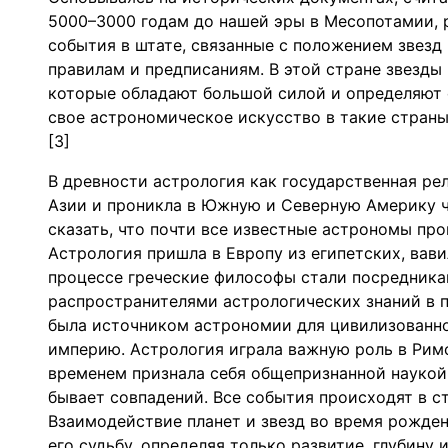
5000–3000 годам до нашей эры в Месопотамии, 
события в штате, связанные с положением звезд
правилам и предписаниям. В этой стране звезд
которые обладают большой силой и определяют
свое астрономическое искусство в такие страны,
[3]
В древности астрология как государственная ре
Азии и проникла в Южную и Северную Америку ч
сказать, что почти все известные астрономы п
Астрология пришла в Европу из египетских, вав
процессе греческие философы стали посредника
распространителями астрологических знаний в п
была источником астрономии для цивилизованно
империю. Астрология играла важную роль в Римс
временем признала себя общепризнанной наукой.
бывает совпадений. Все события происходят в с
Взаимодействие планет и звезд во время рожден
его судьбу, определяя только развитие, глубину