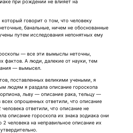
иаке при рождении не влияет на
 который говорит о том, что человеку
неточные, банальные, ничем не обоснованные
лучены путем исследования непонятных ему
ороскопы — все эти вымыслы неточны,
х фактов. А люди, далекие от науки, тем
зания — вымысел.
ов, поставленных великими учеными, я
мым людям я раздала описание гороскопа
корпиона, льву — описание рака, тельцу —
из всех опрошенных ответили, что описание
2 человека ответили, что описание не
ила описание гороскопа их знака зодиака они
ко 2 человека на неправильное описание их
 утвердительно.