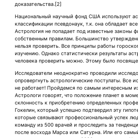
доказательства.[2]
Национальный научный фонд США используют аст
классификации псевдонаук, т.к. она обладает в
Астрология не попадает под известные законы ф
собственным правилам. Большинство утвержден
нельзя проверить. Все принципы работы гороск
изучению. Однако статистически результаты аст
человека проверить можно. Этому было посвяще
Исследователи неоднократно проводили исследо
опровергнуть астрологические постулаты. Все и
не работает! Пройдемся по самым интересным из
Астрологи говорят, что положение планет в мом
склонность к приобретению определенных проф
Гокелин, который успешно подтвердил эту гипоте
которые связывают профессиональный успех люде
команду из 500 врачей и проследить за тенденц
после восхода Марса или Сатурна. Или его самы