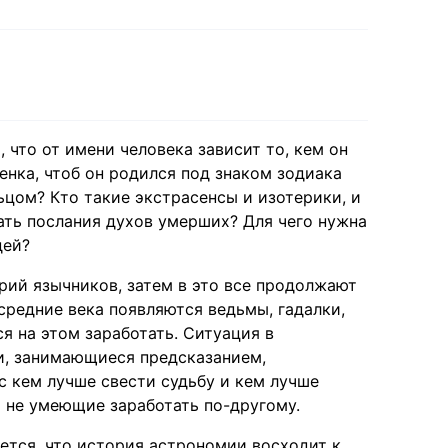
 что от имени человека зависит то, кем он
енка, чтоб он родился под знаком зодиака
ьцом? Кто такие экстрасенсы и изотерики, и
ать послания духов умерших? Для чего нужна
дей?
рий язычников, затем в это все продолжают
средние века появляются ведьмы, гадалки,
я на этом заработать. Ситуация в
и, занимающиеся предсказанием,
с кем лучше свести судьбу и кем лучше
и не умеющие заработать по-другому.
ется, что история астрономии восходит к