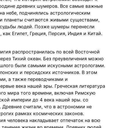
родине древних шумеров. Все самые важные
 на небе, подчинялись астрологическим
ы и планеты считаются живыми существами,
 судьбы людей. Позже шумеры перенесли
 как Египет, Греция, Персия, Индия и Китай.
лигия распространилась по всей Восточной
ерез Тихий океан. Без преувеличения можно
рошлого были самыми искусными астрологами.
илонских и персидских источников. В этом
ми, а также переводчиками и
ервые века нашей эры. Греческая литература
го мира того времени, включая Римскую
кой империи до 4 века нашей эры. со
 Древние считали, что в астрономии не
трогих рамках космических законов.
ия человека накладывает отпечаток на всю
 и течение жизни во времени. Древних людей