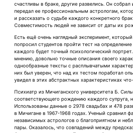
счастливы в браке, другие развелись. Он собра
передал ее профессиональным астрологам, кото
и рассказать о судьбе каждого конкретного бра
Совместимость людей не зависит от даты их рож
Есть ещё очень наглядный эксперимент, который
попросил студентов пройти тест на определение 
каждого будет точный психологический портрет.
мнению, довольно точные описания своего харак
однообразные тексты с расплывчатыми характер
них был уверен, что над их тестом поработал о
увидел в этих абстрактных характеристиках что-
Психиатр из Мичиганского университета Б. Силь
соответствующего рождению каждого супруга, на
Использованы данные о 2978 свадьбах и 478 разв
в Мичигане в 1967-1968 годах. Ученый сравнил 
независимых астрологов о благоприятном и небл
пары. Оказалось, что совпадений между предска