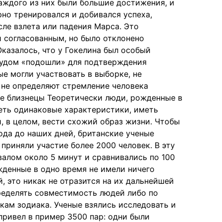
аждого из них были большие достижения, и
рно тренировался и добивался успеха,
сле взлета или падения Марса. Это
и согласованным, но было отклонено
азалось, что у Гокелина был особый
чудом «подошли» для подтверждения
ые могли участвовать в выборке, не
ы не определяют стремление человека
ие близнецы Теоретически люди, рожденные в
еть одинаковые характеристики, иметь
, в целом, вести схожий образ жизни. Чтобы
ода до наших дней, британские ученые
приняли участие более 2000 человек. В эту
алом около 5 минут и сравнивались по 100
жденные в одно время не имели ничего
, это никак не отразится на их дальнейшей
ределять совместимость людей либо по
кам зодиака. Ученые взялись исследовать и
 привел в пример 3500 пар: одни были