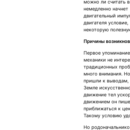
можно ли считать в
немедленно начнет 
двигательный импул
двигателя условие,
некоторую полезную
Причины возникнов
Первое упоминание 
механики не интере
традиционных пробл
много внимания. Но
пришли к выводам,
Земле искусственно
движение тел ускор
движением он пишет
приближаться к цен
Такому условию уд
Но родоначальником