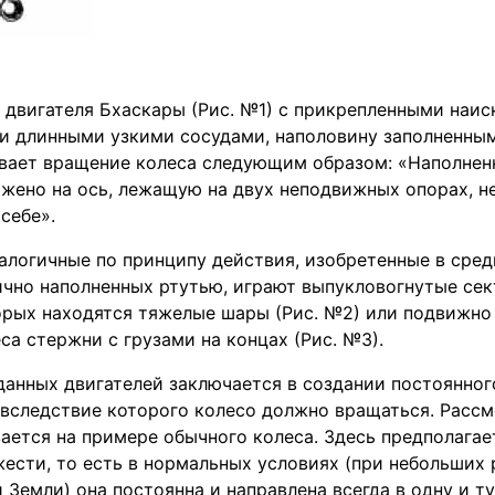
 двигателя Бхаскары (Рис. №1) с прикрепленными наис
и длинными узкими сосудами, наполовину заполненным
вает вращение колеса следующим образом: «Наполнен
ажено на ось, лежащую на двух неподвижных опорах, 
себе».
алогичные по принципу действия, изобретенные в сред
ично наполненных ртутью, играют выпукловогнутые се
орых находятся тяжелые шары (Рис. №2) или подвижно
са стержни с грузами на концах (Рис. №3).
анных двигателей заключается в создании постоянног
 вследствие которого колесо должно вращаться. Рассм
ается на примере обычного колеса. Здесь предполагает
ести, то есть в нормальных условиях (при небольших 
 Земли) она постоянна и направлена всегда в одну и ту