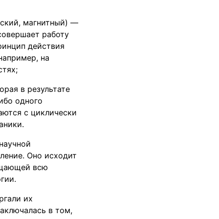
еский, магнитный) —
совершает работу
принцип действия
например, на
стях;
орая в результате
ибо одного
ваются с циклически
аники.
 научной
ление. Оно исходит
ащающей всю
гии.
ргали их
аключалась в том,