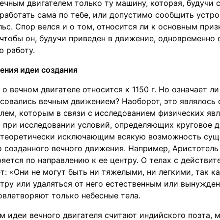
ечным двигателем только ту машину, которая, будучи 
работать сама по тебе, или допустимо сообщить устр
ьс. Спор велся и о том, относится ли к основным приз
 чтобы он, будучи приведен в движение, одновременно
 работу.
ения идеи создания
о вечном двигателе относится к 1150 г. Но означает ли
совались вечным движением? Наоборот, это являлось 
ем, которым в связи с исследованием физических явл
 при исследовании условий, определяющих круговое д
 теоретически исключающим всякую возможность сущ
 созданного вечного движения. Например, Аристотель
яется по направлению к ее центру. О телах с действи
: «Они не могут быть ни тяжелыми, ни легкими, так к
тру или удаляться от него естественным или вынужде
овлетворяют только небесные тела.
 идеи вечного двигателя считают индийского поэта, 