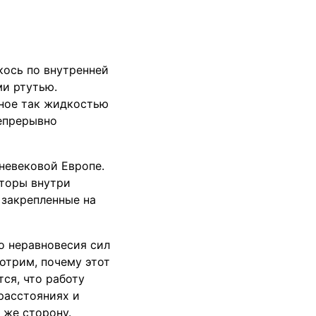
кось по внутренней
и ртутью.
ное так жидкостью
непрерывно
невековой Европе.
кторы внутри
 закрепленные на
о неравновесия сил
отрим, почему этот
ся, что работу
расстояниях и
 же сторону.