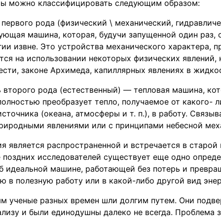
ты можно классифицировать следующим образом:
 первого рода (физический \ механический, гидравлич
ующая машина, которая, будучи запущенной один раз, 
гии извне. Это устройства механического характера, 
ся на использовании некоторых физических явлений, 
сти, законе Архимеда, капиллярных явлениях в жидко
 второго рода (естественный) — тепловая машина, кот
олностью преобразует тепло, получаемое от какого- л
сточника (океана, атмосферы и т. п.), в работу. Связы
иродными явлениями или с принципами небесной мех
я является распространенной и встречается в старой
е поздних исследователей существует еще одно опреде
об идеальной машине, работающей без потерь и превр
 в полезную работу или в какой-либо другой вид энер
м ученые разных времен шли долгим путем. Они подве
лизу и были единодушны далеко не всегда. Проблема з