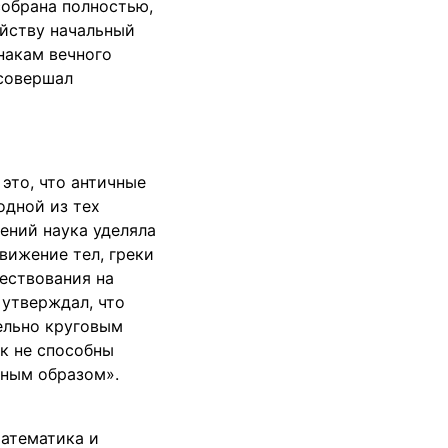
собрана полностью,
ойству начальный
накам вечного
 совершал
 это, что античные
одной из тех
ений наука уделяла
вижение тел, греки
ествования на
 утверждал, что
тельно круговым
ак не способны
нным образом».
математика и