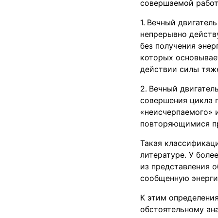
совершаемой рабо
Вечный двигатель
непрерывно действ
без получения энер
которых основывает
действии силы тяже
Вечный двигатель
совершения цикла п
«неисчерпаемого» и
повторяющимися пр
Такая классификаци
литературе. У боле
из представления 
сообщенную энергию
К этим определения
обстоятельному ана