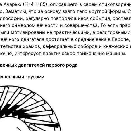
 Ачарью (1114-1185), описавшего в своем стихотворен
. Заметим, что за основу взято тело круглой формы. 
илософии, регулярно повторяющиеся события, состав
 него символом вечности и совершенства. То есть пра
были мотивированы не практическими, а религиозными
 вечного двигателя достигает в средние века в Европе,
тельства храмов, кафедральных соборов и княжеских д
нечно, интересует практическое применение машины.
вечных двигателей первого рода
вешенными грузами