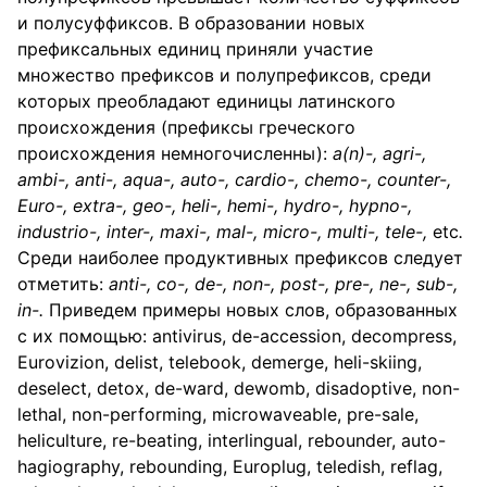
и полусуффиксов. В образовании новых
префиксальных единиц приняли участие
множество префиксов и полупрефиксов, среди
которых преобладают единицы латинского
происхождения (префиксы греческого
происхождения немногочисленны):
а(
n
)-,
agri
-,
ambi
-,
anti
-,
aqua
-,
auto
-,
cardio
-,
chemo
-,
counter
-,
Euro
-,
extra
-,
geo
-,
heli
-,
hemi
-,
hydro
-,
hypno
-,
industrio
-,
inter
-,
maxi
-,
mal
-,
micro
-,
multi
-,
tele
-,
etc
.
Среди наиболее продуктивных префиксов следует
отметить:
anti
-,
co
-,
de
-,
non
-,
post
-,
pre
-,
ne
-,
sub
-,
in
-.
Приведем примеры новых слов, образованных
с их помощью: antivirus, de-accession, decompress,
Eurovizion, delist, telebook, demerge, heli-skiing,
deselect, detox, de-ward, dewomb, disadoptive, non-
lethal, non-performing, microwaveable, pre-sale,
heliculture, re-beating, interlingual, rebounder, auto-
hagiography, rebounding, Europlug, teledish, reflag,