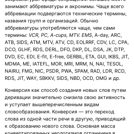
занимают аббревиатуры и акронимы. Чаще всего
аббревиации подвергаются технические термины,
названия групп и организаций. Обычно
аббревиатуры употребляются чаще, чем сами
термины:
VCR
,
PC
,
A
-
cups
,
MTV
.
EMS
, A-day, ARC,
ATB, SIDS, ATM, MTV, ATV, CD, EOLRRF, CDV, LC, CPA,
DCO, GLHF, RDS, DERL, DFO, DKP, DL, DSA, JK, DTP,
DVD, EC, EDI, E-fit, E-free, GERBIL, ETA, GUI, IKBS, JIT,
MDMA, ME, IATEFL, MOR, MRI, MRM, N, NAI, TESOL,
NAIRU, FMG, NIC, PSDR, PWA, SPAM, RAD, LDR, RCD,
RDS, JIT, WAY, SBKKV, SIDS, NBD, OCD, OMG и др.
Конверсия как способ создания новых слов путем
деривации значительно снизила свою активность
и уступает вышеперечисленным видам
словообразования. Конверсия — это переход
слова из одной части речи в другую, приводящий
к образованию нового слова. Основная масса
конвертированных неологизмов ограничена в