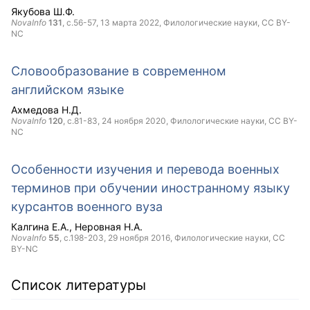
Якубова Ш.Ф.
NovaInfo
131
, с.56-57,
13 марта 2022
, Филологические науки,
CC BY-
NC
Словообразование в современном
английском языке
Ахмедова Н.Д.
NovaInfo
120
, с.81-83,
24 ноября 2020
, Филологические науки,
CC BY-
NC
Особенности изучения и перевода военных
терминов при обучении иностранному языку
курсантов военного вуза
Калгина Е.А.
Неровная Н.А.
NovaInfo
55
, с.198-203,
29 ноября 2016
, Филологические науки,
CC
BY-NC
Список литературы