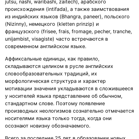
jutsu, nashi, waribashi, zaitech), арабского
происхождения (intifada), а также заимствования
из индийских языков (Bhangra, paneer), польского
(Nizinny), немецкого (kletten prinzip) и
французского (frisee, frais, fromage, pecher, tranche,
unijambist, visagiste) часто встречаются в
современном английском языке.
Аффиксальные единицы, как правило,
складываются целиком в русле английских
словообразовательных традиций, их
морфологическая структура и характер
мотивации значения укладываются в сложившееся
у носителей языка представление об обычном,
стандартном слове. Поэтому появление
производных неологизмов сознательно отмечается
носителями языка только тогда, когда они
осознают новизну обозначаемого.
Всего за последние 25 лет в образовании новых