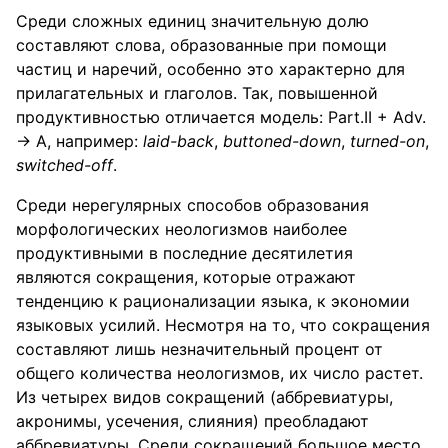
Среди сложных единиц значительную долю
составляют слова, образованные при помощи
частиц и наречий, особенно это характерно для
прилагательных и глаголов. Так, повышенной
продуктивностью отличается модель: Part.II + Adv.
→ A, например:
laid
-
back
,
buttoned
-
down
,
turned
-
on
,
switched
-
off
.
Среди нерегулярных способов образования
морфологических неологизмов наиболее
продуктивными в последние десятилетия
являются сокращения, которые отражают
тенденцию к рационализации языка, к экономии
языковых усилий. Несмотря на то, что сокращения
составляют лишь незначительный процент от
общего количества неологизмов, их число растет.
Из четырех видов сокращений (аббревиатуры,
акронимы, усечения, слияния) преобладают
аббревиатуры. Среди сокращений большое место