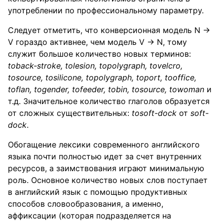
употреблении по профессиональному параметру.
Следует отметить, что конверсионная модель N →
V гораздо активнее, чем модель V → N, тому
служит большое количество новых терминов:
to
back
-
stroke
,
to
lesion
,
to
polygraph
,
to
velcro
,
to
source
,
to
silicone
,
to
polygraph
,
to
port
,
to
office
,
to
flan
,
to
gender
,
to
feeder
,
to
bin
,
to
source
,
to
woman
и
т.д. Значительное количество глаголов образуется
от сложных существительных:
to
soft
-
dock
от
soft
-
dock
.
Обогащение лексики современного английского
языка почти полностью идет за счет внутренних
ресурсов, а заимствования играют минимальную
роль. Основное количество новых слов поступает
в английский язык с помощью продуктивных
способов словообразования, а именно,
аффиксации (которая подразделяется на