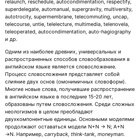
relaunch, reschedule, autocondimentation, respectify,
superdelegate, automanual, supergravity, multiversity,
autotrocity, supermembrane, telecommuting, uncap,
telecourse, untie, telelecture, multimedia, telenovela,
teleoperated, autocondimentation, auto-hagiography
и др.
Одним из наиболее древних, универсальных и
распространенных способов словообразования в
английском языке является словосложение.
Процесс словосложения представляет собой
слияние двух основ (омонимичных словоформ).
Многие новые слова, получившие распространение
в английском языке в последние 15-20 лет,
образованы путем словосложения. Среди сложных
неологизмов в целом преобладают
двухкомпонентные единицы. Основными моделями
продолжают оставаться модели N+N → N; A+N
→N. Например,
carryback
,
think
-
tank
,
moneyman
.