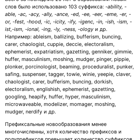
слов было использовано 103 суффикса:
-
ability
, -
able
, -
ac
, -
acy
, -
ally
, -
ance
, -
ed
, -
ee
, -
eer
, -
eme
, -
er
, -
or
, -
fest
, -
hood
, -
ic
, -
icity
, -
ify
, -
igenc
, -
in
, -
ish
, -
ism
, -
ist
,-
ism
, -
ional
, -
ing
, -
ly
, -
ness
, -
ology
и др.
Например: ableism, ballizing, bufferism, buncing,
carer, chaologist, cuppie, deccie, electoralism,
ephemerist, expatriatism, gazetting, genniker, gimmie,
huffer, masculinism, moshing, mudger, pinger, pippie,
plonker, porcinologist, beaming, proceduralist, punker,
safing, suspenser, tagger, towie, winie, yeepie, claver,
chaologist, carer, bufferism, buncing, dorkish,
electoralism, englishish, ephemerist, gazetting,
googling, heapify, huffer, hyper, masculinism,
microwaveable, modelizer, momager, moshing,
mudger, nerdify и др.
Префиксальные новообразования менее
многочисленны, хотя количество префиксов и
полупрефиксов превышает количество суффиксов