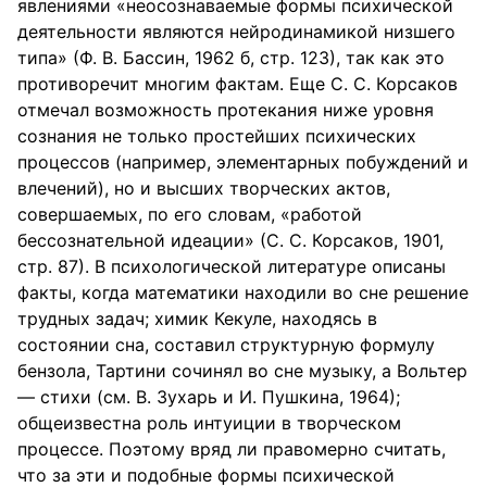
явлениями «неосознаваемые формы психической
деятельности являются нейродинамикой низшего
типа» (Ф. В. Бассин, 1962 б, стр. 123), так как это
противоречит многим фактам. Еще С. С. Корсаков
отмечал возможность протекания ниже уровня
сознания не только простейших психических
процессов (например, элементарных побуждений и
влечений), но и высших творческих актов,
совершаемых, по его словам, «работой
бессознательной идеации» (С. С. Корсаков, 1901,
стр. 87). В психологической литературе описаны
факты, когда математики находили во сне решение
трудных задач; химик Кекуле, находясь в
состоянии сна, составил структурную формулу
бензола, Тартини сочинял во сне музыку, а Вольтер
— стихи (см. В. Зухарь и И. Пушкина, 1964);
общеизвестна роль интуиции в творческом
процессе. Поэтому вряд ли правомерно считать,
что за эти и подобные формы психической