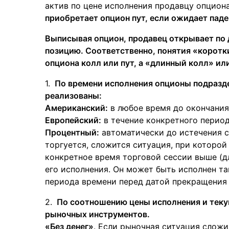
актив по цене исполнения продавцу опциона
приобретает опцион пут, если ожидает паде
Выписывая опцион, продавец открывает по 
позицию. Соответственно, понятия «коротк
опциона колл или пут, а «длинный колл» ил
По времени исполнения опционы подразде
реализованы:
Американский:
в любое время до окончания
Европейский:
в течение конкретного период
Процентный:
автоматически до истечения с
торгуется, сложится ситуация, при которо
конкретное время торговой сессии выше (дл
его исполнения. Он может быть исполнен та
периода времени перед датой прекращения 
По соотношению цены исполнения и теку
рыночных инструментов.
«Без денег»
. Если рыночная ситуация сложи