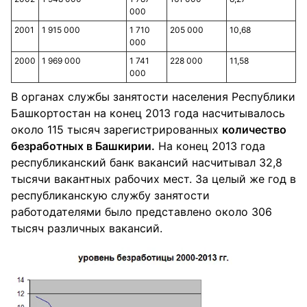
000
2001
1 915 000
1 710
205 000
10,68
000
2000
1 969 000
1 741
228 000
11,58
000
В органах службы занятости населения Республики
Башкортостан на конец 2013 года насчитывалось
около 115 тысяч зарегистрированных
количество
безработных в
Башкирии
.
На конец 2013 года
республиканский банк вакансий насчитывал 32,8
тысячи вакантных рабочих мест. За целый же год в
республиканскую службу занятости
работодателями было представлено около 306
тысяч различных вакансий.