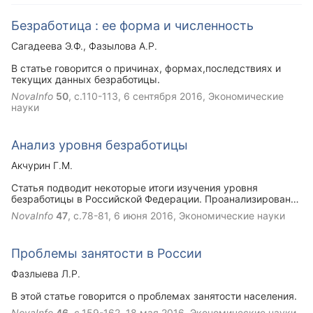
Безработица : ее форма и численность
Сагадеева Э.Ф.
Фазылова А.Р.
В статье говорится о причинах, формах,последствиях и
текущих данных безработицы.
NovaInfo
50
, с.110-113,
6 сентября 2016
, Экономические
науки
Анализ уровня безработицы
Акчурин Г.М.
Статья подводит некоторые итоги изучения уровня
безработицы в Российской Федерации. Проанализированы
характерные особенности на примере республики
NovaInfo
47
, с.78-81,
6 июня 2016
, Экономические науки
Башкортостан и республики Татарстан. Процентное
отношение численности безработных определенной
возрастной группы к численности рабочей силы
Проблемы занятости в России
соответствующей возрастной группы является уровнем
безработицы.
Фазлыева Л.Р.
В этой статье говорится о проблемах занятости населения.
NovaInfo
46
, с.159-162,
18 мая 2016
, Экономические науки