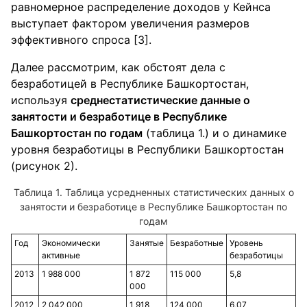
равномерное распределение доходов у Кейнса
выступает фактором увеличения размеров
эффективного спроса [3].
Далее рассмотрим, как обстоят дела с
безработицей в Республике Башкортостан,
используя
среднестатистические данные о
занятости и безработице в Республике
Башкортостан по годам
(таблица 1.) и о динамике
уровня безработицы в Республики Башкортостан
(рисунок 2).
Таблица усредненных статистических данных о
занятости и безработице в Республике Башкортостан по
годам
Год
Экономически
Занятые
Безработные
Уровень
активные
безработицы
2013
1 988 000
1 872
115 000
5,8
000
2012
2 042 000
1 918
124 000
6,07