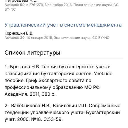
Петровцева Н.С.
NovaInfo
50
, с.276-279,
8 сентября 2016
, Педагогические науки,
CC
BY-NC
Управленческий учет в системе менеджмента
Корнюшин В.В.
NovaInfo
30
,
10 января 2015
, Экономические науки,
CC BY-NC
Список литературы
​ Брыкова Н.В. Теория бухгалтерского учета:
классификация бухгалтерских счетов. Учебное
пособие. Гриф Экспертного совета по
профессиональному образованию МО РФ.
Академия. 2011, 380 с..
​ Валебникова Н.В., Василевич И.П. Современные
тенденции управленческого учета. Бухгалтерский
учет. 2000. №18. С.53-59.