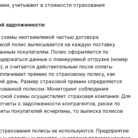
мии, учитывают в стоимости страхования
ой задолженности
:
 схемы неотъемлемой частью договора
акой полис выписывается на каждую поставку
ванным покупателям. Полис оформляется по
одержаться данные о планируемой отгрузке (номер
), и считается действительным после оплаты
плачивает премию по страховому полису, как
щий день. Размер страховой премии определяется
ахованной полисом. Мониторинг соблюдения
исной схемы осуществляет страховая компания. Для
отчеты о задолженности контрагентов, риски по
иты покупателей исчерпаны, то выписка полисов
страхования полисы не используются. Предприятие
ных кредитных лимитов, не страхуя полисом каждую