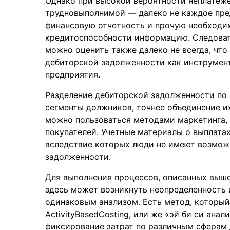
Однако при высокой вероятности неплатеже
трудновыполнимой — далеко не каждое пре
финансовую отчетность и прочую необходим
кредитоспособности информацию. Следоват
можно оценить также далеко не всегда, чт
дебиторской задолженности как инструмен
предприятия.
Разделение дебиторской задолженности по
сегменты должников, точнее объединение их
можно пользоваться методами маркетинга,
покупателей. Учетные материалы о выплатах
вследствие которых люди не имеют возмож
задолженности.
Для выполнения процессов, описанных выше
здесь может возникнуть неопределенность 
одинаковым анализом. Есть метод, который
ActivityBasedCosting, или же «эй би си ана
фиксирование затрат по различным сферам 