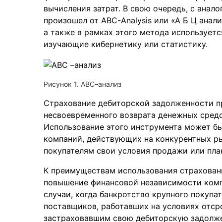
вычисления затрат. В свою очередь, с анал
произошел от ABC-Analysis или «А Б Ц анал
а также в рамках этого метода использует
изучающие кибернетику или статистику.
Рисунок 1. АВС–анализ
Страхование дебиторской задолженности пр
несвоевременного возврата денежных средс
Использование этого инструмента может б
компаний, действующих на конкурентных р
покупателям свои условия продажи или пл
К преимуществам использования страхован
повышение финансовой независимости комп
случаи, когда банкротство крупного покупа
поставщиков, работавших на условиях отсро
застраховавшим свою дебиторскую задолжен