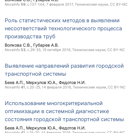
NovaInfo
59
, с.137-144,
7 февраля 2017
, Технические науки,
CC BY-NC
Роль статистических методов в выявлении
несоответствий технологического процесса
производства труб
Волкова С.В.
Губарев А.В.
NovaInfo
53
, с.29-35,
19 октября 2016
, Технические науки,
CC BY-NC
Выявление направлений развития городской
транспортной системы
Беев А.П.
Меркулов Ю.А.
Федотов Н.И.
NovaInfo
41
, с.20-25,
14 февраля 2016
, Технические науки,
CC BY-NC
Использование многокритериальной
оптимизации в системной диагностике
состояния городской транспортной системы
Беев А.П.
Меркулов Ю.А.
Федотов Н.И.
NovaInfo
41
, с.15-20,
14 февраля 2016
, Технические науки,
CC BY-NC