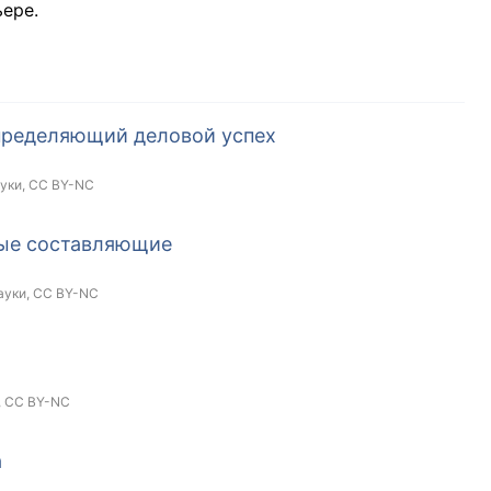
ере.
пределяющий деловой успех
ауки,
CC BY-NC
ные составляющие
ауки,
CC BY-NC
,
CC BY-NC
а