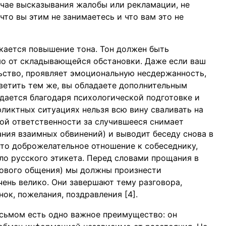
учае высказывания жалобы или рекламации, не
 что вы этим не занимаетесь и что вам это не
кается повышение тона. Тон должен быть
о от складывающейся обстановки. Даже если ваш
ьство, проявляет эмоциональную несдержанность,
тветить тем же, вы обладаете дополнительным
дается благодаря психологической подготовке и
ликтных ситуациях нельзя всю вину сваливать на
ной ответственности за случившееся снимает
ния взаимных обвинений) и выводит беседу снова в
что доброжелательное отношение к собеседнику,
ло русского этикета. Перед словами прощания в
тового общения) мы должны произнести
чень велико. Они завершают тему разговора,
ок, пожелания, поздравления [4].
исьмом есть одно важное преимущество: он