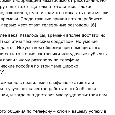
обмен информацией независимо от расстояния. Но
ру надо тоже тщательно готовиться. Плохая
ое, лаконично, емко и грамотно излагать свои мысли
 времени. Среди главных причин потерь рабочего
 первых мест стоят телефонные разговоры [6].
ее века. Казалось бы, времени вполне достаточно
ваться этим техническим средством. Но умение
редается. Искусством общения при помощи этого
ли есть толковые наставники или удачные субъекты
я правильному разговору по телефону.
ческие пособия по этой теме широко
7].
комление с правилами телефонного этикета и
ьно улучшает качество работы в этой области
нии, и тогда оно доставит массу удовольствия вам
ого общения по телефону – ключ к вашему успеху в