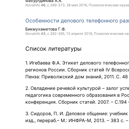
Фахуртдинова А.А.
NovaInfo
46
, с.369-373,
28 мая 2016
, Психологические наук
Особенности делового телефонного раз
Бикмухаметова Г.Ф.
NovaInfo
43
, с.362-365,
13 апреля 2016
, Психологические на
Список литературы
Игебаева Ф.А. Этикет делового телефонног
регионов России. Сборник статей IV Всеро
Пенза: Приволжский дом знаний, 2011. С. 48 
Овладение речевой культурой – залог успе
педагогика современного образования в Рос
конференция. Сборник статей. 2007. – С.194 
Сидоров, П. И. Деловое общение: учебник / 
изд., перераб.– М.: ИНФРА-М, 2013. – 383 с.