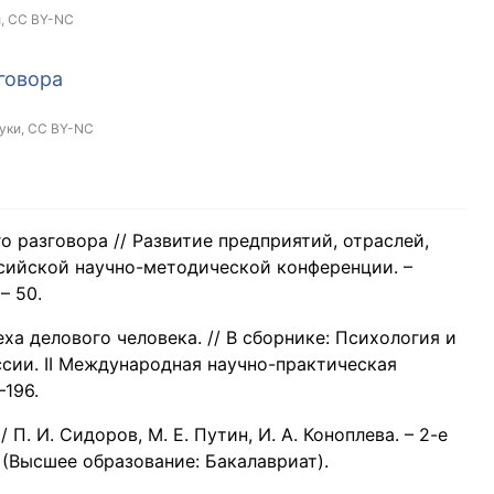
и,
CC BY-NC
говора
уки,
CC BY-NC
о разговора // Развитие предприятий, отраслей,
ссийской научно-методической конференции. –
– 50.
ха делового человека. // В сборнике: Психология и
сии. II Международная научно-практическая
–196.
П. И. Сидоров, М. Е. Путин, И. А. Коноплева. – 2-е
 – (Высшее образование: Бакалавриат).