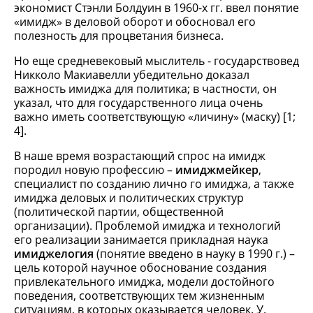
экономист Стэнли Болдуин в 1960-х гг. ввел понятие
«имидж» в деловой оборот и обосновал его
полезность для процветания бизнеса.
Но еще средневековый мыслитель - государствовед
Никколо Макиавелли убедительно доказал
важность имиджа для политика; в частности, он
указал, что для государственного лица очень
важно иметь соответствующую «личину» (маску) [1;
4].
В наше время возрастающий спрос на имидж
породил новую профессию –
имиджмейкер
,
специалист по созданию лично го имиджа, а также
имиджа деловых и политических структур
(политической партии, общественной
организации). Проблемой имиджа и технологий
его реализации занимается прикладная наука
имиджелогия
(понятие введено в науку в 1990 г.) –
цель которой научное обоснование создания
привлекательного имиджа, модели достойного
поведения, соответствующих тем жизненным
ситуациям, в которых оказывается человек. У.