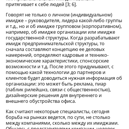
притягивает к себе людей [3; 6].
Говорят не только о личном (индивидуальном)
имидже – руководителя, лидера какой-либо группы
и т.д., но и об имидже групповом (корпоративном),
например, об имидже организации или имидже
государственной структуры. Когда разрабатывают
имидж предпринимательской структуры, то
сначала составляют концепцию ее деловых
намерений, определяют кадровые и технико-
экономические характеристики, спонсорские
возможности и т.д. После этого придумывают, с
помощью какой технологии до партнеров и
клиентов будет доводиться нужная информация об
организации: это может быть реклама, пиар
(паблик рилейшнз, связи с общественностью),
дизайнерские решения для внутреннего и
внешнего обустройства офиса.
Как считают некоторые специалисты, сегодня
борьба на рынках ведется, по сути, не столько
между компаниями, сколько между их имиджами.
Общаясь с представителями компании, человек