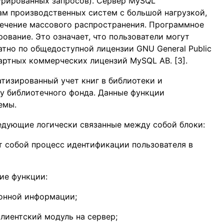
урированных запросов). Сервер MySQL
чам производственных систем с большой нагрузкой,
печение массового распространения. Программное
ование. Это означает, что пользователи могут
атно по общедоступной лицензии GNU General Public
дартных коммерческих лицензий MySQL AB. [3].
тизированный учет книг в библиотеки и
ку библиотечного фонда. Данные функции
емы.
едующие логически связанные между собой блоки:
т собой процесс идентификации пользователя в
ие функции:
онной информации;
лиентский модуль на сервер;