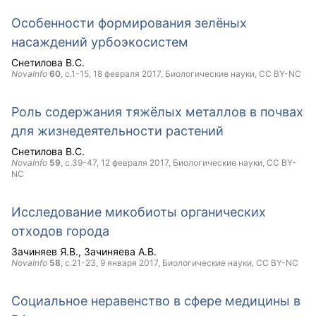
Особенности формирования зелёных
насаждений урбоэкосистем
Снетилова В.С.
NovaInfo
60
, с.1-15,
18 февраля 2017
, Биологические науки,
CC BY-NC
Роль содержания тяжёлых металлов в почвах
для жизнедеятельности растений
Снетилова В.С.
NovaInfo
59
, с.39-47,
12 февраля 2017
, Биологические науки,
CC BY-
NC
Исследование микобиоты органических
отходов города
Зачиняев Я.В.
Зачиняева А.В.
NovaInfo
58
, с.21-23,
9 января 2017
, Биологические науки,
CC BY-NC
Социальное неравенство в сфере медицины в