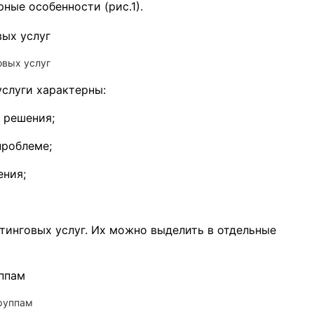
ные особенности (рис.1).
овых услуг
услуги характерны:
 решения;
проблеме;
ения;
инговых услуг. Их можно выделить в отдельные
группам