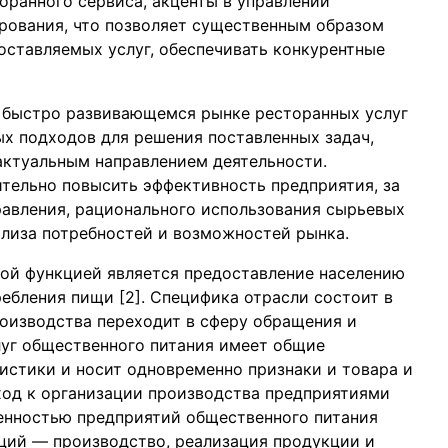
торанного сервиса, акценты в управлении
рования, что позволяет существенным образом
оставляемых услуг, обеспечивать конкурентные
 быстро развивающемся рынке ресторанных услуг
х подходов для решения поставленных задач,
актуальным направлением деятельности.
ительно повысить эффективность предприятия, за
авления, рационального использования сырьевых
ализа потребностей и возможностей рынка.
ной функцией является предоставление населению
ребления пищи [2]. Специфика отрасли состоит в
роизводства переходит в сферу обращения и
луг общественного питания имеет общие
истики и носит одновременно признаки и товара и
ход к организации производства предприятиями
енностью предприятий общественного питания
ций — производство, реализация продукции и