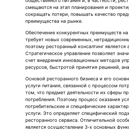
общественного питания и, в частности, рес
смещаются на этап планирования и проекти
сокращать потери, повышать качество пред
преимущества на рынке.
Обеспечение конкурентных преимуществ на
требует новых современных, нетрадиционны
поэтому ресторанный консалтинг является 
Стратегическое управление позволяет знач
счет внедрения инновационных методов упр
ресурсов, быстротой принятия решений, ан
Основой ресторанного бизнеса и его основ
услуги питания, связанной с процессом пот
том, что предмет деятельности их сферы п
потребления. Поэтому процесс оказания ус
потребительские и специфические характер
услуги. Это определяет специфический под
ресторанного сервиса. Отличительной особ
является осуществление 3-х основных функ