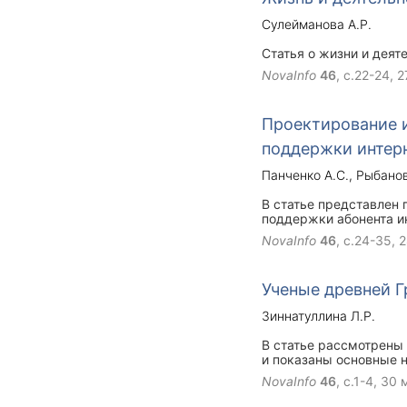
типы, которые совмещ
Сулейманова А.Р.
то есть процентное со
Далее мы эти составы 
Статья о жизни и деят
улучшения физико-меха
ресурсы элементов сце
NovaInfo
46
, с.22-24,
2
всё зависит не только
эксплуатации автомоб
тормозных колодок и д
Проектирование 
поддержки интер
Панченко А.С.
Рыбанов
В статье представлен
поддержки абонента и
NovaInfo
46
, с.24-35,
2
Ученые древней Г
Зиннатуллина Л.Р.
В статье рассмотрены 
и показаны основные н
ученых внес большой в
NovaInfo
46
, с.1-4,
30 