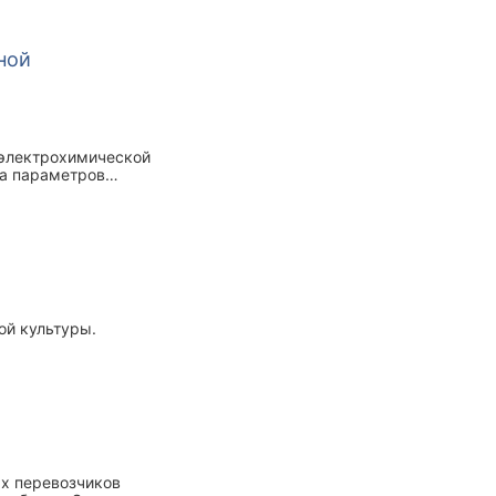
ной
 электрохимической
та параметров
ой культуры.
ых перевозчиков