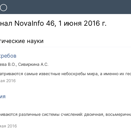
ал NovaInfo 46, 1 июня 2016 г.
тические науки
кребов
ева В.О.
Сивиркина А.С.
матриваются самые известные небоскребы мира, а именно их г
мая 2016
ия
риваются различные системы счислений: двоичная, восьмерична
мая 2016