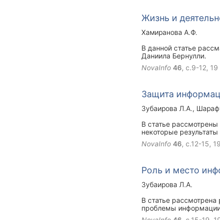
Жизнь и деятель
Хамиранова А.Ф.
В данной статье расс
Даниила Бернулли.
NovaInfo
46
, с.9-12,
19
Защита информац
Зубаирова Л.А.
Шарафу
В статье рассмотрены
некоторые результаты 
средств защиты инфор
NovaInfo
46
, с.12-15,
1
персональные данные,
Роль и место ин
Зубаирова Л.А.
В статье рассмотрена
проблемы информации
NovaInfo
46
, с.15-19,
1