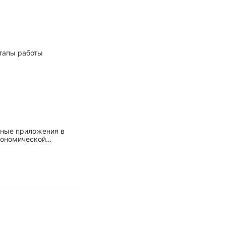
этапы работы
жные приложения в
кономической
 оптимальных решений,