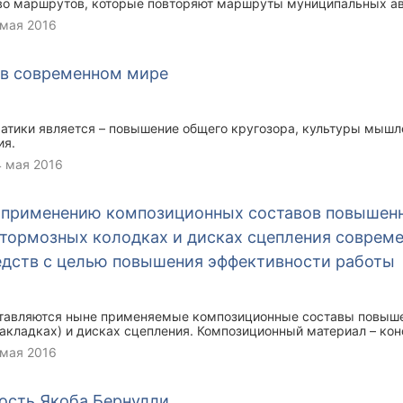
во маршрутов, которые повторяют маршруты муниципальных ав
ранспортных потоков на улично-дорожной сети. Возникли пробл
 мая 2016
ью улично-дорожной сети, но и на остановочных пунктах, созд
ановки автобусов в два или даже в три ряда.
 в современном мире
атики является – повышение общего кругозора, культуры мыш
ия.
4 мая 2016
 применению композиционных составов повышен
 тормозных колодках и дисках сцепления соврем
едств с целью повышения эффективности работы
ставляются ныне применяемые композиционные составы повыш
акладках) и дисках сцепления. Композиционный материал – ко
еметаллический) материал, в котором имеются усиливающие ег
 мая 2016
опьев более прочного материала. Сейчас на рынке существуют т
алов для автобусов, грузовых и легковых автомобилей, они об
то и в дисках сцепления. Это органические (с неметаллической
ость Якоба Бернулли
металлической матрицей) и керамические(неорганические). Кон