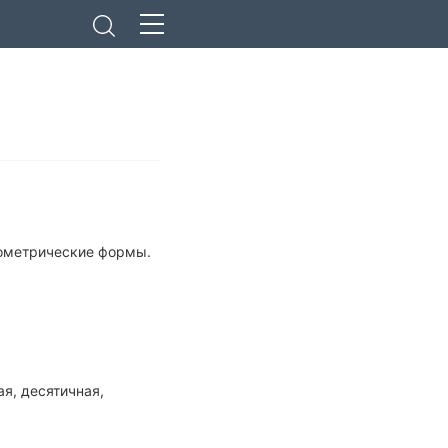
еометрические формы.
я, десятичная,