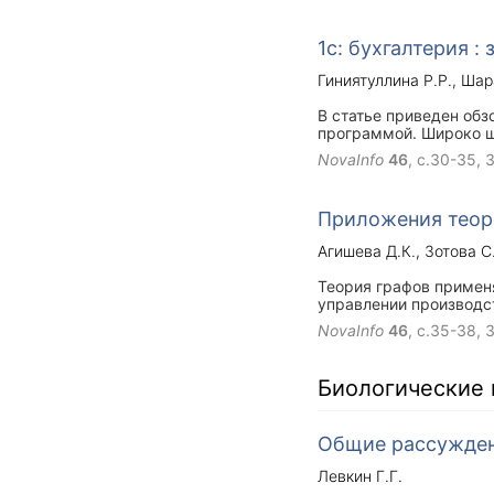
1с: бухгалтерия :
Гиниятуллина Р.Р.
Шар
В статье приведен обз
программой. Широко ш
NovaInfo
46
, с.30-35,
3
Приложения теор
Агишева Д.К.
Зотова С
Теория графов применя
управлении производс
информации. Цель раб
NovaInfo
46
, с.35-38,
3
помочь приобрести пр
Биологические 
Общие рассужден
Левкин Г.Г.