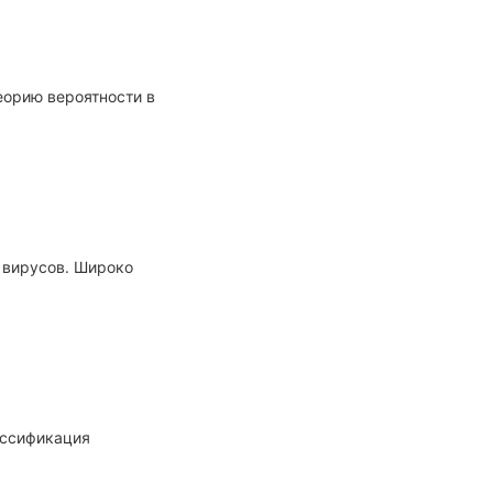
й, задачами
теорию вероятности в
 вирусов. Широко
ассификация