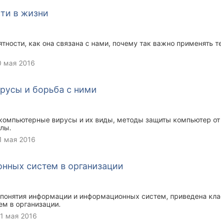
артных игр, обработки результатов астрономических наблюдени
ти в жизни
страховых обществ.
ятности, как она связана с нами, почему так важно применять 
0 мая 2016
русы и борьба с ними
 компьютерные вирусы и их виды, методы защиты компьютер от
лы.
1 мая 2016
нных систем в организации
 понятия информации и информационных систем, приведена кл
м в организации.
1 мая 2016