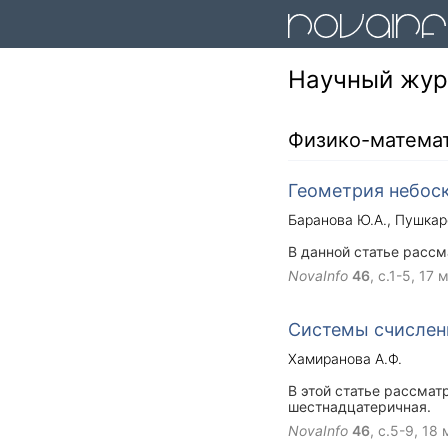
Научный журн
Физико-матема
Геометрия небос
Баранова Ю.А.
Пушкар
В данной статье расс
NovaInfo
46
, с.1-5,
17 
Системы счислен
Хамиранова А.Ф.
В этой статье рассмат
шестнадцатеричная.
NovaInfo
46
, с.5-9,
18 