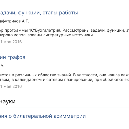
 задачи, функции, этапы работы
афутдинов А.Г.
ор программы 1С:Бухгалетрия. Рассмотрены задачи, функции, 
ироко использованы литературные источники.
1 мая 2016
ии графов
.А.
ется в различных областях знаний. В частности, она нашла ва
твом, в календарном и сетевом планировании, при обработке э
оты – познакомить читателей с моделями и методами принятия
1 мая 2016
актические навыки в решении задач управления.
науки
ия о билатеральной асимметрии