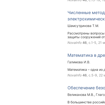
Численные методы
электрохимическ
Шамсутдинова Т.М.
Рассмотрены вопросы 
защиты сооружений от
электрохимических си
NovaInfo
46
, с.1-5,
21 
Математика в дре
Галимова И.В.
Математика – одна из
NovaInfo
46
, с.5-9,
22 
Обеспечение без
Великанова М.В.
Глаго
В большинстве россий