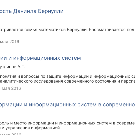
ность Даниила Бернулли
матривается семья математиков Бернулли. Рассматривается по
 мая 2016
ии и информационных систем
тдинов А.Г.
 понятия и вопросы по защите информации и информационных 
аналитического исследования современного состояния и персп
мации. Ключевые слова: информационные системы, информаци
9 мая 2016
 защита информации, несанкционированный доступ.
формации и информационных систем в современн
 роль и место информации и информационных систем в соврем
 и управления информацией.
9 мая 2016