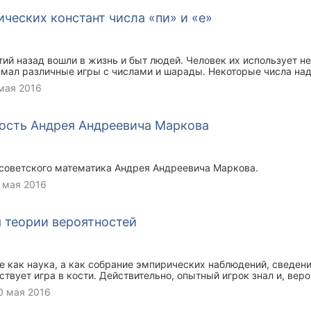
ческих констант числа «пи» и «е»
ий назад вошли в жизнь и быт людей. Человек их использует не
умал различные игры с числами и шарады. Некоторые числа на
свойствами, например, такие как 13, 666. Среди бесконечного
мая 2016
существуют ещё особенные, и не только для математиков, числа
е обозначения, так как их нельзя записать точно с помощью циф
нных значений чисел π и е. Эти числа являются иррациональны
ность Андрея Андреевича Маркова
 их точного определения не хватило бы и триллиона десятичных
 советского математика Андрея Андреевича Маркова.
 мая 2016
 теории вероятностей
е как наука, а как собрание эмпирических наблюдений, сведен
твует игра в кости. Действительно, опытный игрок знал и, веро
числа очков имеют разную частоту появления. При метании тре
0 мая 2016
ь только одним способом (по очку на каждой кости), а четыре о
+1, 1+1+2. Элементарные понятия теории вероятностей возникли,