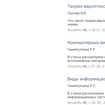
в связи с задачами аз
Теория вероятнос
статистики, практики 
Лысова В.В.
Что такое теория веро
жизни.
NovaInfo
46
, с.19-21,
3
Компьютерные ви
Гиниятуллина Р.Р.
В статье рассмотрена
использованы материа
NovaInfo
46
, с.21-26,
3
Виды информацио
Гиниятуллина Р.Р.
В статье рассмотрены
информационных систе
NovaInfo
46
, с.26-30,
3