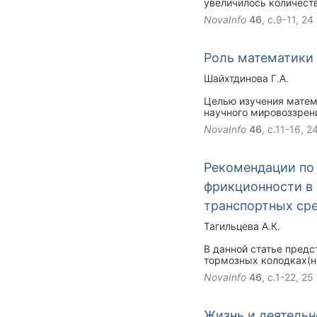
увеличилось количест
за собой увеличение т
NovaInfo
46
, с.9-11,
24
пропускной способност
пассажиров из-за пост
Роль математики
Шайхтдинова Г.А.
Целью изучения матем
научного мировоззрен
NovaInfo
46
, с.11-16,
2
Рекомендации по
фрикционности в
транспортных ср
Тагильцева А.К.
В данной статье пред
тормозных колодках(н
(металлический или н
NovaInfo
46
, с.1-22,
25
нитей, волокон или хл
композиционных матери
тормозных колодках, ч
Жизнь и деятельн
металлосодержащие(с 