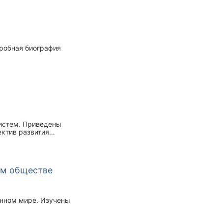
дробная биография
систем. Приведены
ектив развития
онные технологии,
ом обществе
енном мире. Изучены