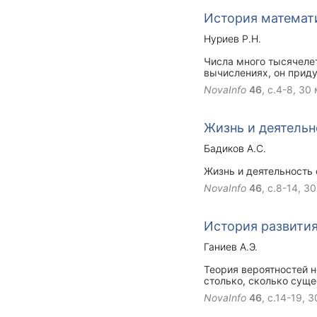
История математи
Нуриев Р.Н.
Числа много тысячелет
вычислениях, он прид
сверхъестественными 
NovaInfo
46
, с.4-8,
30 
действительных чисел 
имеют свои собственны
лишь одни из приближё
Жизнь и деятель
трансцендентными, для
Бадиков А.С.
Жизнь и деятельность
NovaInfo
46
, с.8-14,
30
История развития
Ганиев А.Э.
Теория вероятностей н
столько, сколько сущес
что разные выпадения 
NovaInfo
46
, с.14-19,
3
три очка могут выпаст
способами: 2+1+1, 1+2