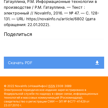
Гатауллина, Р.М. Информационные технологии в
производстве / Р.М. Гатауллина. — Текст :
электронный // NovaInfo, 2016. — № 47. — С. 128-
131. — URL: https://novainfo.ru/article/6802 (дата
обращения: 22.01.2022).
Поделиться
Скачать PDF
© 2022
NovaInfo
(«НоваИнфо»)
ISSN
2308-3689
Электронное периодическое издание зарегистрировано в
Федеральной службе по надзору в сфере связи, информационных
технологий и массовых коммуникаций (Роскомнадзор),
свидетельство о регистрации СМИ — ЭЛ № ФС77-41429 от
23.07.2010 г.