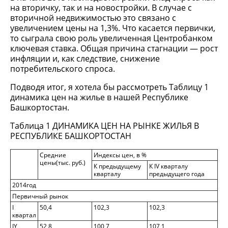
на вторичку, так и на новостройки. В случае с
вторичной недвижимостью это связано с
увеличением цены на 1,3%. Что касается первички,
то сыграла свою роль увеличенная Центробанком
ключевая ставка. Общая причина стагнации — рост
инфляции и, как следствие, снижение
потребительского спроса.
Подводя итог, я хотела бы рассмотреть Таблицу 1
динамика цен на жилье в нашей Республике
Башкортостан.
Таблица 1 ДИНАМИКА ЦЕН НА РЫНКЕ ЖИЛЬЯ В
РЕСПУБЛИКЕ БАШКОРТОСТАН
Средние
Индексы цен, в %
цены(тыс. руб.)
К предыдущему
К IV кварталу
кварталу
предыдущего года
2014год
Первичный рынок
I
50,4
102,3
102,3
квартал
IY
52,8
100,7
107,1