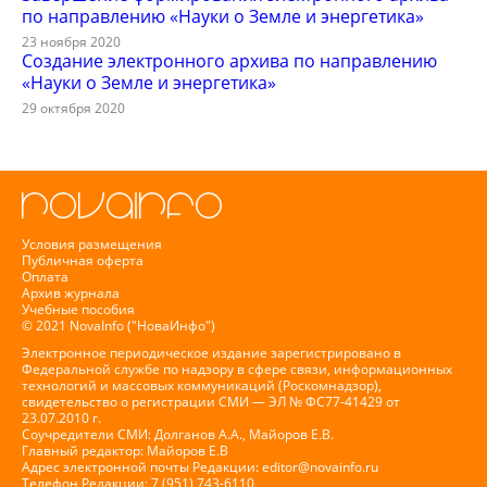
по направлению «Науки о Земле и энергетика»
23 ноября 2020
Создание электронного архива по направлению
«Науки о Земле и энергетика»
29 октября 2020
Условия размещения
Публичная оферта
Оплата
Архив журнала
Учебные пособия
© 2021 NovaInfo ("НоваИнфо")
Электронное периодическое издание зарегистрировано в
Федеральной службе по надзору в сфере связи, информационных
технологий и массовых коммуникаций (Роскомнадзор),
свидетельство о регистрации СМИ — ЭЛ № ФС77-41429 от
23.07.2010 г.
Соучредители СМИ: Долганов А.А., Майоров Е.В.
Главный редактор: Майоров Е.В
Адрес электронной почты Редакции:
editor@novainfo.ru
Телефон Редакции: 7 (951) 743-6110