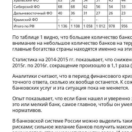
Уральский ФО
63
58
54
51
45
44
Сибирский ФО
68
68
62
56
54
53
Дальневосточный ФО
40
36
31
27
26
23
Крымский ФО
-
-
-
-
-
-
Итого по РФ
1 136
1 108
1 058
1 012
978
956
По таблице 1 видно, что большее количество банк
внимание на небольшое количество банков на тер
главные богатства страны находятся именно на эти
Статистика на 2014-2015 гг. показывает, что снижение 
2015г. по 2016г. сокращение произошло в 1,1 раза (
Аналитики считают, что в период финансового кри
точного ответа, сколько их вообще останется. К с
банковских услуг и эта ситуация пока не меняется.
Опыт показывает, что если банк нашел и уверенно 
это или мелкий банк, самое главное, чтобы он уме
нормативов.
В банковской системе России можно выделить так
рисками; сильное желание банков получить макси