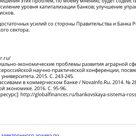
 решения этих проблем, по моему мнению, будет содейст
усиление уровня капитализации банков; улучшение упр
исков.
остаточных усилий со стороны Правительства и Банка Р
ого сектора.
r.ru/
оциально-экономические проблемы развития аграрной с
Всероссийской научно-практической конференции, посв
ниверситета. 2015. С. 243-245.
сивами в коммерческом банке / NovaInfo.Ru. 2014. № 28.
 экономике. 2016. С. 95-96.
сурс]: http://globalfinances.ru/bankovskaya-sistema-ross
 электронного архива по