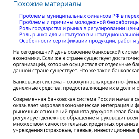
Похожие материалы
Проблемы муниципальных финансов РФ в перех
Проблемы и причины молодежной безработиц
Роль государства и рынка в регулировании цены
Роль рынка для институтов в институциональной
Особенности сертификации продукции, работ и 
На сегодняшний день освоение банковской систем
экономики. Если же в стране существует достаточ
организаций, которые осуществляют отдельные бан
данной стране существует. Что же такое банковска
Банковская система – совокупность кредитно-фи
денежные средства, предоставляющие их в долг и
Современная банковская система России начала св
оказывает мировая экономическая интеграция и ф
рыночных отношений принята двухуровневая банков
регулирует денежное обращение и руководит всей 
множеством самостоятельных кредитных организа
учреждения (страховые, паевые, инвестиционные фо