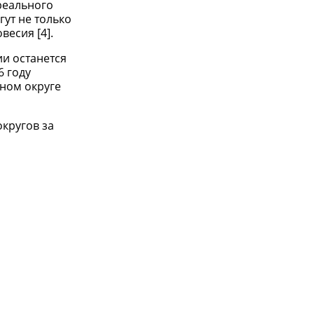
 реального
ут не только
есия [4].
ии останется
6 году
ьном округе
кругов за