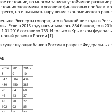
овое состояние, во многом зависит устойчивое развитие
остояния экономики, в условиях финансовых проблем мог
рессу, но и вызывать нарушение экономического равнов
еньше. Эксперты говорят, что в ближайшие годы в Росс
ы. Если в 2015 году насчитывалось 834 банков, то в 201
а 1.01.2016 составило 733. И только в Крымском федерал
новый регион в России [1].
а существующих банков России в разрезе Федеральных о
РФ
2014г.
2015г.
2016г.
8
9
10
547
504
434
489
450
383
70
64
60
46
43
37
43
28
22
102
92
85