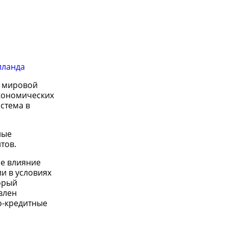
иланда
и мировой
экономических
стема в
ные
тов.
ое влияние
и в условиях
орый
влен
о-кредитные