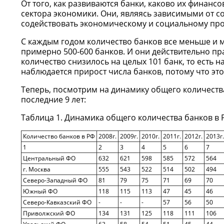
От того, как развиваются банки, каково их финанс
сектора экономики. Они, являясь зависимыми от с
содействовать экономическому и социальному прог
С каждым годом количество банков все меньше и м
примерно 500-600 банков. И они действительно прав
количество снизилось на целых 101 банк, то есть н
наблюдается прирост числа банков, потому что это 
Теперь, посмотрим на динамику общего количеств
последние 9 лет:
Таблица 1. Динамика общего количества банков в 
Количество банков в РФ
2008г.
2009г.
2010г.
2011г.
2012г.
2013г.
1
2
3
4
5
6
7
Центральный ФО
632
621
598
585
572
564
г. Москва
555
543
522
514
502
494
Северо-Западный ФО
81
79
75
71
69
70
Южный ФО
118
115
113
47
45
46
Северо-Кавказский ФО
-
-
-
57
56
50
Приволжский ФО
134
131
125
118
111
106