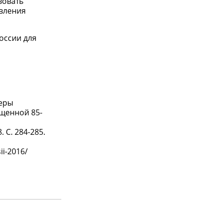
вовать
авления
оссии для
феры
ященной 85-
 С. 284-285.
ii-2016/