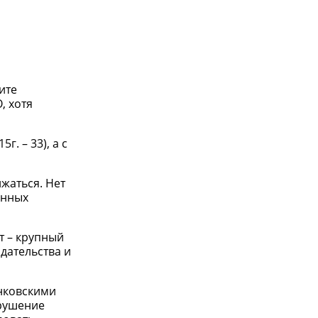
ите
, хотя
г. – 33), а с
жаться. Нет
енных
т – крупный
дательства и
анковскими
арушение