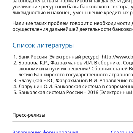
законодательства и нормативов и так далее. И для
увеличение ресурсной базы банковского сектора, 
ликвидностью и наконец, уменьшение кредитных р
Наличие таких проблем говорит о необходимости д
осуществления дальнейшей деятельности банковск
Список литературы
Банк России [Электронный ресурс]: http://www.cb
Борцова К.Р., Фазрахманов И.И. В сборнике: С
экономики и пути их решения/ Сборник статей 
летию Башкирского государственного аграрного у
Блазуцкая Е.Ю., Фазрахманов И.И. Управление пас
Лаврушин О.И. Банковская система в современной
Банковская система России – 2016 [Электронный ре
Пресс-релизы
Завершение формирования
Создание