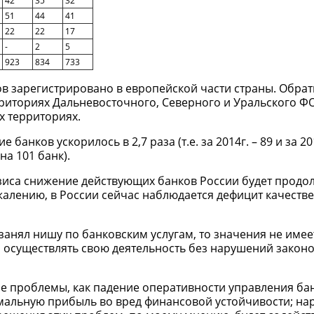
42
35
32
51
44
41
22
22
17
-
2
5
923
834
733
ов зарегистрировано в европейской части страны. Обрат
риториях Дальневосточного, Северного и Уральского ФО
х территориях.
банков ускорилось в 2,7 раза (т.е. за 2014г. – 89 и за 2015
на 101 банк).
зиса снижение действующих банков России будет продол
ожалению, в России сейчас наблюдается дефицит качеств
занял нишу по банковским услугам, то значения не имее
л осуществлять свою деятельность без нарушений законо
ие проблемы, как падение оперативности управления б
мальную прибыль во вред финансовой устойчивости; н