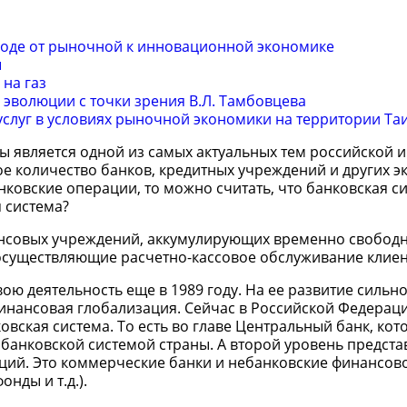
оде от рыночной к инновационной экономике
ы
 на газ
 эволюции с точки зрения В.Л. Тамбовцева
услуг в условиях рыночной экономики на территории Та
ы является одной из самых актуальных тем российской 
ное количество банков, кредитных учреждений и других 
ковские операции, то можно считать, что банковская си
я система?
нансовых учреждений, аккумулирующих временно свобод
 осуществляющие расчетно-кассовое обслуживание клиен
ою деятельность еще в 1989 году. На ее развитие сильн
инансовая глобализация. Сейчас в Российской Федераци
ская система. То есть во главе Центральный банк, кот
банковской системой страны. А второй уровень предста
ций. Это коммерческие банки и небанковские финансов
нды и т.д.).