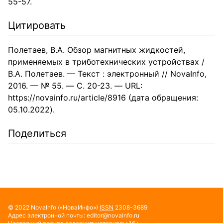
55-57.
Цитировать
Полетаев, В.А. Обзор магнитных жидкостей,
применяемых в триботехнических устройствах /
В.А. Полетаев. — Текст : электронный // NovaInfo,
2016. — № 55. — С. 20-23. — URL:
https://novainfo.ru/article/8916 (дата обращения:
05.10.2022).
Поделиться
© 2022
NovaInfo
(«НоваИнфо»)
ISSN
2308-3689
Адрес электронной почты:
editor@novainfo.ru