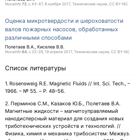
NovaInfo
73
, с.43-47,
8 ноября 2017
, Технические науки,
CC BY-NC
Оценка микротвердости и шероховатости
валов пожарных насосов, обработанных
различными способами
Полетаев В.А.
Киселев В.В.
NovaInfo
64
, с.23-29,
19 апреля 2017
, Технические науки,
CC BY-NC
Список литературы
Rosensweig R.E. Magnetic Fluids // Int. Sci. Tech., –
1966. – № 55. – Р. 48–56.
Перминов С.М., Казаков Ю.Б., Полетаев В.А.
Магнитные жидкости – магнитоуправляемый
нанодисперсный материал для создания новых
триботехнических устройств и технологий. //
Физика, химия и механика трибосистем: Межвуз.