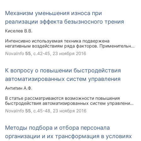
Механизм уменьшения износа при
реализации эффекта безызносного трения
Киселев В.В.
Интенсивно используемая техника подвержена
негативным воздействиям ряда факторов. Применительно
к пожарной технике эта проблема наиболее актуальна,
NovaInfo
55
, с.42-45,
23 ноября 2016
поскольку в данной сфере детали узлов трения пожарных
и аварийно-спасательных автомобилей кроме
транспортного режима эксплуатируются еще и в
К вопросу о повышении быстродействия
стационарном. Действенным способом повышения
долговечности и надежности техники является применение
автоматизированных систем управления
смазочных материалов, реализующих безызносное трение
на основе избирательного переноса.
Антипин А.Ф.
В статье рассматриваются возможности повышения
быстродействия автоматизированных систем управления
при использовании многомерных интервально-логических
NovaInfo
55
, с.45-48,
23 ноября 2016
регуляторов.
Методы подбора и отбора персонала
организации и их трансформация в условиях