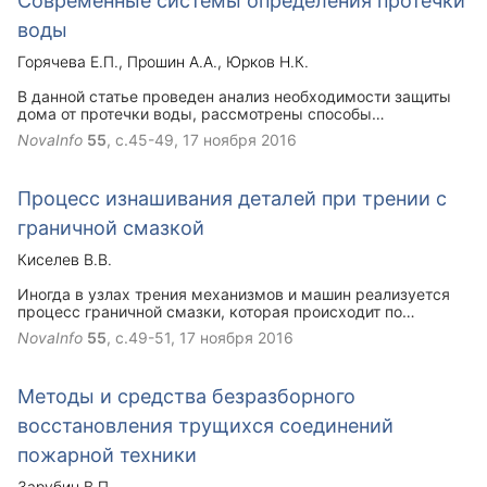
Современные системы определения протечки
воды
Горячева Е.П.
Прошин А.А.
Юрков Н.К.
В данной статье проведен анализ необходимости защиты
дома от протечки воды, рассмотрены способы
предотвращения этой неприятности. Описан принцип
NovaInfo
55
, с.45-49,
17 ноября 2016
действия датчиков определения протечек, а также дано
описание некоторых разновидностей этих устройств.
Процесс изнашивания деталей при трении с
граничной смазкой
Киселев В.В.
Иногда в узлах трения механизмов и машин реализуется
процесс граничной смазки, которая происходит по
тончайшим масляным пленкам, образовавшимся в
NovaInfo
55
, с.49-51,
17 ноября 2016
результате адсорбции или хемосорбции. В работе описаны
процессы, происходящие в узлах трения машин при
возникновении граничного трения.
Методы и средства безразборного
восстановления трущихся соединений
пожарной техники
Зарубин В.П.