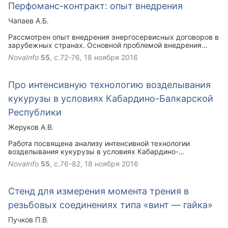
Перфоманс-контракт: опыт внедрения
Чапаев А.Б.
Рассмотрен опыт внедрения энергосервисных договоров в
зарубежных странах. Основной проблемой внедрения
мероприятий для реализации потенциала
NovaInfo
55
, с.72-76,
18 ноября 2016
энергосбережения в государственных учреждениях
является отсутствие денежных средств. Решением данной
проблемы является энергосервисный договор. На основе
Про интенсивную технологию возделывания
мировой практики предложены различные виды
энергосервисных договоров (перфоманс-контрактов).
кукурузы в условиях Кабардино-Балкарской
Республики
Жеруков А.В.
Работа посвящена анализу интенсивной технологии
возделывания кукурузы в условиях Кабардино-
Балкарской республики и увеличению производства зерна
NovaInfo
55
, с.76-82,
18 ноября 2016
за счет роста его урожайности. Разработкам, связанным с
механизированным уходом за посевами в условиях
богарного возделывания, направленного на борьбу с
Стенд для измерения момента трения в
сорной растительностью и рыхлением междурядий,
правильному выбору рабочих органов культиваторов, и
резьбовых соединениях типа «винт — гайка»
установлению оптимальных режимов их работы.
Пучков П.В.