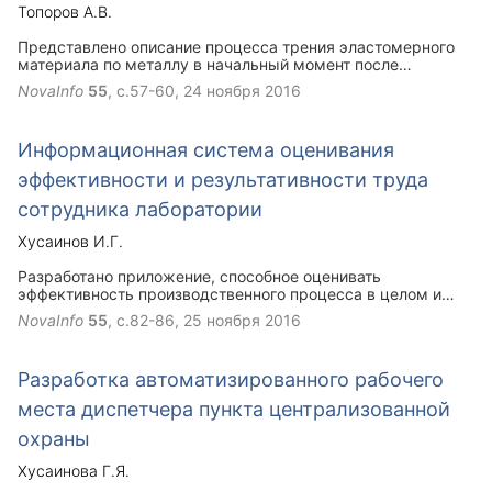
Топоров А.В.
Представлено описание процесса трения эластомерного
материала по металлу в начальный момент после
страгивания. Описан механизм создания силы трения.
NovaInfo
55
, с.57-60,
24 ноября 2016
Информационная система оценивания
эффективности и результативности труда
сотрудника лаборатории
Хусаинов И.Г.
Разработано приложение, способное оценивать
эффективность производственного процесса в целом и
каждым сотрудником в отдельности в лаборатории
NovaInfo
55
, с.82-86,
25 ноября 2016
системы автоматизированного проектирования конкретной
компании. При создании проекта использованы среда
проектирования AVEVA PDMS, интегрированная среда
Разработка автоматизированного рабочего
Visual Studio, СУБД Microsoft Access, языки
программирования C#, C++ и Java.
места диспетчера пункта централизованной
охраны
Хусаинова Г.Я.