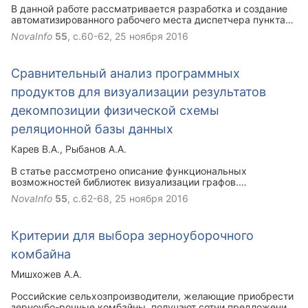
В данной работе рассматривается разработка и создание
автоматизированного рабочего места диспетчера пункта
централизованной охраны средствами Microsoft Visual
NovaInfo
55
, с.60-62,
25 ноября 2016
Studio C++ и базы данных Paradox5.
Сравнительный анализ программных
продуктов для визуализации результатов
декомпозиции физической схемы
реляционной базы данных
Карев В.А.
Рыбанов А.А.
В статье рассмотрено описание функциональных
возможностей библиотек визуализации графов.
Представлены результаты сравнительного анализа
NovaInfo
55
, с.62-68,
25 ноября 2016
библиотек визуализации, с позиции решения задачи
визуализации результатов декомпозиции физической
схемы реляционной базы данных.
Критерии для выбора зерноуборочного
комбайна
Мишхожев А.А.
Российские сельхозпроизводители, желающие приобрести
зерноубо-рочные комбайны, получают сотни предложений