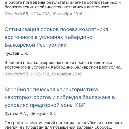
В работе приведены результаты анализа хозяйственных и
биологических особенностей козлятника восточного.
Анализ показал, что ежегодное возобновление растения
NovaInfo
55
, с.104-108,
19 ноября 2016
происходит за счет зимующих почек и корневых
отпрысков. Установлено, что козлятник нуждается в
плодородных почвах с невысокой кислотностью. Лучшими
Оптимизация сроков посева козлятника
почвами для него являются супесчаные и легкие
суглинистые, рыхлые и плодородные, увлажненные, но не
восточного в условиях Кабардино-
заболоченные. Он требователен к свету, особенно в начале
роста и не переносит затенения.
Балкарской Республики
Кушаев С.Х.
В работе проанализированы сроки посева козлятника
восточного в условиях Кабардино-Балкарской республики.
Установлено, что в условиях региона, где весна
NovaInfo
55
, с.108-112,
19 ноября 2016
характеризуется частой сменой погоды, когда
температура почвы не всегда может быть надеж¬ным
критерием, и ориентировка только на этот показатель
Агробиологическая характеристика
может привести либо к слишком ранним посевам, что, как
правило, приводит к большой пораженности, либо к
некоторых сортов и гибридов баклажана в
опозданию. С учетом этого срок посева следует
определять с учетом устойчивой температуры почвы.
условиях предгорной зоны КБР
Применительно к условиям региона оптимальным сроком
посева является ранневесенний.
Хутова Р.А.
Шибзухов З.С.
Географо-климатический потенциал республики позволяет
увеличить площади для повышения валовых сборов