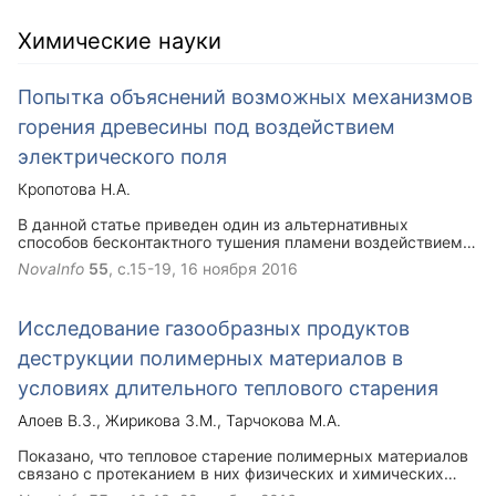
Химические науки
Попытка объяснений возможных механизмов
горения древесины под воздействием
электрического поля
Кропотова Н.А.
В данной статье приведен один из альтернативных
способов бесконтактного тушения пламени воздействием
электрического поля. Предлагается один из
NovaInfo
55
, с.15-19,
16 ноября 2016
разработанных и внедренных в практику способов
манипулирования пламенем вплоть до его исчезновения.
Исследование газообразных продуктов
деструкции полимерных материалов в
условиях длительного теплового старения
Алоев В.З.
Жирикова З.М.
Тарчокова М.А.
Показано, что тепловое старение полимерных материалов
связано с протеканием в них физических и химических
процессов. На начальных стадиях теплового старения