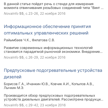
В данной статье пойдет речь о стенде для измерения
момента отвинчивания резьбовых соединений типа "Винт -
гайка", с целью исследования потери подвижности
NovaInfo
55
, с.23-26,
22 ноября 2016
резьбовых соединений при работе в тяжелых условиях.
Информационное обеспечение принятия
оптимальных управленческих решений
Райымбаев Ч.К.
Филатова С.В.
Развитие современных информационных технологий
становится парадигмой рыночной экономики. Внедрение
информационных средств поддержки управленческих
NovaInfo
55
, с.26-29,
22 ноября 2016
решений может стать основой повышения эффективности
деятельности экономических систем.
Предпусковые подогревательные устройства
дизелей
Борисов Г.А.
Ичанкин Ю.В.
Ковчик А.И.
Копылов А.В.
Лычкин М.Э.
Производится обзор предпусковых подогревательных
устройств дизельных двигателей. Рассмотрена продукция
ведущих производителей. Представлены краткие
NovaInfo
55
, с.29-42,
23 ноября 2016
технические описания устройств.