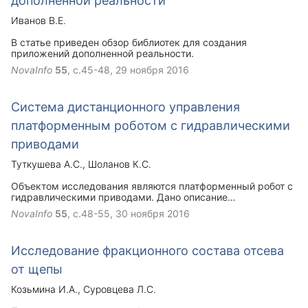
дополненной реальности
Иванов В.Е.
В статье приведен обзор библиотек для создания
приложений дополненной реальности.
NovaInfo
55
, с.45-48,
29 ноября 2016
Система дистанционного управления
платформенным роботом с гидравлическими
приводами
Туткушева А.С.
Шоланов К.С.
Объектом исследования являются платформенный робот с
гидравлическими приводами. Дано описание
экспериментальной установки. Приведено решение
NovaInfo
55
, с.48-55,
30 ноября 2016
пространственного перемещения подвижной платформы
путем компьютерного моделирования с применением
Матлаб. Получено решение главной задачи кинематики о
Исследование фракционного состава отсева
положениях для позиционного и дистанционного
управления.
от щепы
Козьмина И.А.
Суровцева Л.С.