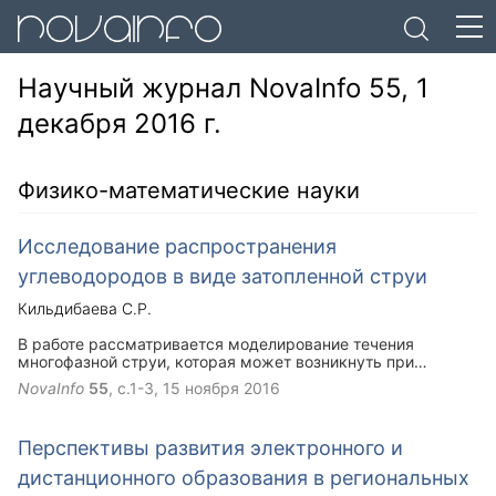
Научный журнал NovaInfo 55, 1
декабря 2016 г.
Физико-математические науки
Исследование распространения
углеводородов в виде затопленной струи
Кильдибаева С.Р.
В работе рассматривается моделирование течения
многофазной струи, которая может возникнуть при
повреждении нефтедобывающей конструкции на дне
NovaInfo
55
, с.1-3,
15 ноября 2016
водоема. Рассмотрен метод контрольного объема,
получена зависимость температуры струи от вертикальной
координаты. Расчеты производились для случая
Перспективы развития электронного и
эксперимента.
дистанционного образования в региональных