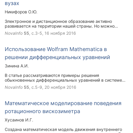
вузах
Никифоров О.Ю.
Электронное и дистанционное образование активно
развивается на территории нашей страны. Но можно
заметить техническое и методическое отставание
NovaInfo
55
, с.3-5,
16 ноября 2016
региональных высших учебных заведений от вузов
крупных городов. В данной статье сделана попытка
анализа двух реальных перспективных направлений
Использование Wolfram Mathematica в
развития систем электронного образования для таких
вузов.
решении дифференциальных уравнений
Зинина А.И.
В статье рассматриваются примеры решения
обыкновенных дифференциальных уравнений в системе
Wolfram Mathematica.
NovaInfo
55
, с.5-9,
20 ноября 2016
Математическое моделирование поведения
ротационного вискозиметра
Хусаинов И.Г.
Создана математическая модель движения внутреннего