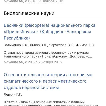
NovaInfo
55
, с.12-18,
22 ноября 2016
преобладают физические процессы, а на по-следующих –
химические. В полимерных материалах разных классов,
указанные процессы протекают по разному.
Биологические науки
Веснянки (plecoptera) национального парка
«Приэльбрусье» (Кабардино-Балкарская
Республика)
Залиханов К.Х.
Львов В.Д.
Черчесова С.К.
Якимов А.В.
Статья посвящена изучению веснянок рек и ручьев
Национального парка «Приэльбрусье». Достоверно
установлено обитание 11 видов веснянок относящихся к 10
NovaInfo
55
, с.20-27,
2 ноября 2016
родам и 7 семействам.
О несостоятельности теории антагонизма
симпатического и парасимпатического
отделов нервной системы
Левкин Г.Г.
В статье изложены основные гипотезы о влиянии
вегетативной нервной системы на развитие патологических