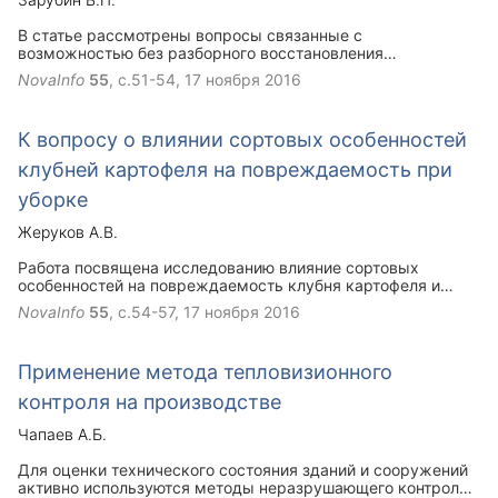
В статье рассмотрены вопросы связанные с
возможностью без разборного восстановления
изношенных деталей пожарной техники путем применения
NovaInfo
55
, с.51-54,
17 ноября 2016
различного рода присадок и наполнителей.
К вопросу о влиянии сортовых особенностей
клубней картофеля на повреждаемость при
уборке
Жеруков А.В.
Работа посвящена исследованию влияние сортовых
особенностей на повреждаемость клубня картофеля и
снижению механических повреждений при уборке
NovaInfo
55
, с.54-57,
17 ноября 2016
Применение метода тепловизионного
контроля на производстве
Чапаев А.Б.
Для оценки технического состояния зданий и сооружений
активно используются методы неразрушающего контроля,