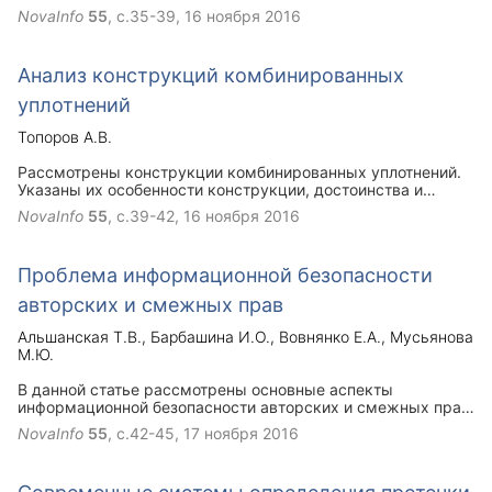
Применительно к строительному оборудованию эта
NovaInfo
55
, с.35-39,
16 ноября 2016
проблема наиболее актуальна, поскольку в данной отрасли
узлы трения работают в присутствии абразивных
материалов, коррозионных сред. Для повышения
Анализ конструкций комбинированных
надежности и долговечности строительного оборудования
предлагается использовать в узлах трения смазочные
уплотнений
материалы с присадками, реализующие эффект
сверхнизкого трения.
Топоров А.В.
Рассмотрены конструкции комбинированных уплотнений.
Указаны их особенности конструкции, достоинства и
недостатки.
NovaInfo
55
, с.39-42,
16 ноября 2016
Проблема информационной безопасности
авторских и смежных прав
Альшанская Т.В.
Барбашина И.О.
Вовнянко Е.А.
Мусьянова
М.Ю.
В данной статье рассмотрены основные аспекты
информационной безопасности авторских и смежных прав
и способы их защиты, закрепленные в законодательстве.
NovaInfo
55
, с.42-45,
17 ноября 2016
За нарушение авторских и смежных прав предусмотрена
уголовная ответственность, меры наказания которой
также рассмотрены в статье.