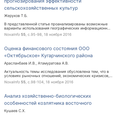
прогнозирования эффективности
сельскохозяйственных культур
Жеруков Т.Б.
В представленной статье проанализированы возможные
варианты использования географических информационных
систем при прогнозировании урожайности
NovaInfo
55
, с.95-98,
18 ноября 2016
сельскохозяйственных культур.
Оценка финансового состояния ООО
«Октябрьское» Кугарчинского района
Арасланбаев И.В.
Атамуратова А.В.
Актуальность темы исследования обусловлена тем, что в
условиях рыночных отношений, экономических кризисов,
повышается самостоятельность предприятий, их
NovaInfo
55
, с.98-104,
18 ноября 2016
экономическая и юридическая ответственность,
возрастает значение финансовой устойчивости субъектов
хозяйствования. Таким образом, работа в данном
Анализ хозяйственно-биологических
направлении не только интересна, но и необходима.
особенностей козлятника восточного
Кушаев С.Х.