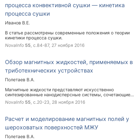
процесса конвективной сушки — кинетика
процесса сушки
Иванов В.Е.
В статье рассмотрены современные положения о теории
кинетики процесса сушки.
NovaInfo
55
, с.84-87,
27 ноября 2016
Обзор магнитных жидкостей, применяемых в
триботехнических устройствах
Полетаев В.А.
Магнитные жидкости представляют искусственно
синтезированные нанодисперсные системы, сочетающие в
себе свойства магнитного материала и жидкости с
NovaInfo
55
, с.20-23,
28 ноября 2016
возможностью управления реологическими,
теплофизическими, оптическими и другими
характеристиками магнитным полем. По своим магнитным
Расчет и моделирование магнитных полей у
свойствам мангинтная жидкость существенно
проигрывают твердым магнитным материалам сталям,
шероховатых поверхностей МЖУ
пермаллою, ферритам, но по сравнению с
парамагнетиками, к которым относится большинство
Полетаев В.А.
жидких сред, они являются супермагнитными.