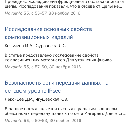
Проведено исследования фракционного состава отсева от
щепы. Исследования показали, что в отсеве от щепы не
было частиц размером более 5 мм. Масса измельченной
NovaInfo
55
, с.55-57,
30 ноября 2016
древесины диаметром d=5 мм колеблется от 38,7 до 71,1
%. На поддоне количество измельченной древесины в
среднем – 18,7 %. Сырьем для производства
Исследование основных свойств
композиционных материалов может быть щепа с сита
диаметром d= 5 мм, массовая доля которой составляет 7,1
композиционных изделий
% и отсев с поддона в количестве 0,2 % от объема
перерабатываемых кусковых отходов.
Козьмина И.А.
Суровцева Л.С.
В статье представлено исследование свойств
композиционных материалов Для уточнения физико-
механических свойств материала на основе отсева от
NovaInfo
55
, с.57-60,
30 ноября 2016
щепы были проведены исследования по: - приготовлению
композиционной смеси с различным содержанием доли
разных фракций отсева от щепы;- изготовлению и
Безопасность сети передачи данных на
испытанию образцов с различной по фракционному
составу полученной композиционной смеси. Образцы были
сетевом уровне IPsec
проверены на плотность через 28 суток, а также в сухом
состоянии. Наибольшая плотность наблюдается у кубиков,
Леконцев Д.Р.
Ягушевская К.В.
в которых содержание крупной фракции достигает 70-80
%.
В данное время является очень актуальным вопросом
обезопасить передачу данных по сети Интернет. Для этого
подходит IP Security - это комплекс протоколов,
NovaInfo
55
, с.60-63,
30 ноября 2016
касающихся способов шифрования, аутентификации и
обеспечения защиты при транспортировке IP-пакетов.