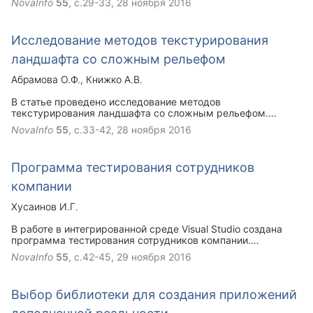
NovaInfo
55
, с.29-33,
28 ноября 2016
Также, для обеспечения надёжности крепления при
изменении направления действия нагрузки от плота или
наплавного сооружения предложена конструкция опоры.
Исследование методов текстурирования
ландшафта со сложным рельефом
Абрамова О.Ф.
Книжко А.В.
В статье проведено исследование методов
текстурирования ландшафта со сложным рельефом.
Изучены все существующие методики, их особенности и
NovaInfo
55
, с.33-42,
28 ноября 2016
области применения. Сделаны выводы о применимости
различных методов для текстурирования ландшафта со
сложным рельефом.
Программа тестирования сотрудников
компании
Хусаинов И.Г.
В работе в интегрированной среде Visual Studio создана
программа тестирования сотрудников компании.
Программа позволяет создавать и редактировать тесты,
NovaInfo
55
, с.42-45,
29 ноября 2016
имеет простой и удобный интерфейс. Для работы с базой
данных использовался SQL Server.
Выбор библиотеки для создания приложений