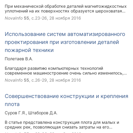
Использование магнитная жидкость расширяется,
При механической обработке деталей магнитожидкостных
находятся новые сферы их применения, поэтому вопрос
уплотнений на их поверхностях образуется шероховатая
дальнейшего исследования магнитных жидкостей и
поверхность. Выступы шероховатой магнитопроводящей
NovaInfo
55
, с.23-26,
28 ноября 2016
устройств на их основе, является актуальным.
поверхности концентрируют магнитный поток, образуя
зоны с повышенной напряженностью магнитного поля, во
впадинах между выступами создаются зоны с пониженной
Использование систем автоматизированного
напряженностью поля. На основе моделирования
магнитных полей в приповерхностном слое шероховатой
проектирования при изготовлении деталей
магнитопроводящей поверхности в статье показано, что
около поверхности магнитное поле преобразуется в резко
пожарной техники
неоднородное.
Полетаев В.А.
Благодаря развитию компьютерных технологий
современное машиностроение очень сильно изменилось,
это касается не только самого оборудования, но и работы
NovaInfo
55
, с.26-29,
28 ноября 2016
технологов. К числу графических библиотек, получивших
наибольшее распространение, относится библиотека
графических процедур OpenGL. При проектировании
Совершенствование конструкции и крепления
сборок изменение размеров или положения одной детали
ведет к корректировке положения других. Модель 3D
плота
может быть получена непосредственно по имеющемуся
чертежу, или с помощью булевых операций, или путем
Суров Г.Я.
Штаборов Д.А.
выталкивания, протягивания, вращения профиля, лофтинга.
В статье представлена конструкция плота для малых и
средних рек, позволяющая снизать затраты на его
формирование за счет уменьшения количества такелажа.