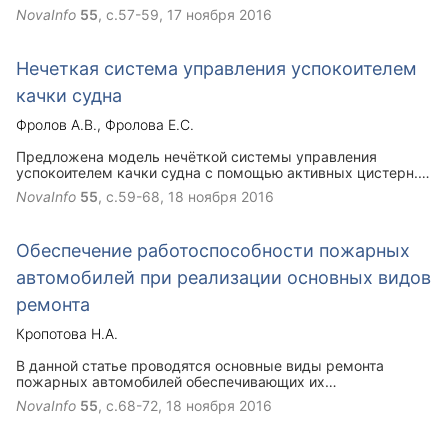
в частности, тепловизионный контроль. Рассмотрены
NovaInfo
55
, с.57-59,
17 ноября 2016
вопросы тепловизионного контроля зданий и сооружений.
Нечеткая система управления успокоителем
качки судна
Фролов А.В.
Фролова Е.С.
Предложена модель нечёткой системы управления
успокоителем качки судна с помощью активных цистерн.
Определены и указаны основные параметры модели.
NovaInfo
55
, с.59-68,
18 ноября 2016
Произведён выбор метода дефаззификации для
предложенной модели управления успокоителем качки.
Обеспечение работоспособности пожарных
автомобилей при реализации основных видов
ремонта
Кропотова Н.А.
В данной статье проводятся основные виды ремонта
пожарных автомобилей обеспечивающих их
работоспособность.
NovaInfo
55
, с.68-72,
18 ноября 2016