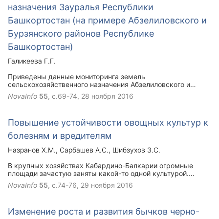
назначения Зауралья Республики
Башкортостан (на примере Абзелиловского и
Бурзянского районов Республике
Башкортостан)
Галикеева Г.Г.
Приведены данные мониторинга земель
сельскохозяйственного назначения Абзелиловского и
Бурзянского районов Зауралья Республики Башкортостан
NovaInfo
55
, с.69-74,
28 ноября 2016
и пути рационального использования земель
сельскохозяйственного назначения.
Повышение устойчивости овощных культур к
болезням и вредителям
Назранов Х.М.
Сарбашев А.С.
Шибзухов З.С.
В крупных хозяйствах Кабардино-Балкарии огромные
площади зачастую заняты какой-то одной культурой.
Севооборот не приветствуется. Без использования
NovaInfo
55
, с.74-76,
29 ноября 2016
пестицидов монокультура просто не выживет. При
применении пестицидов полезные насекомые гибнут в
первую очередь, а их численность начинает
Изменение роста и развития бычков черно-
восстанавливаться только после того, как размножатся