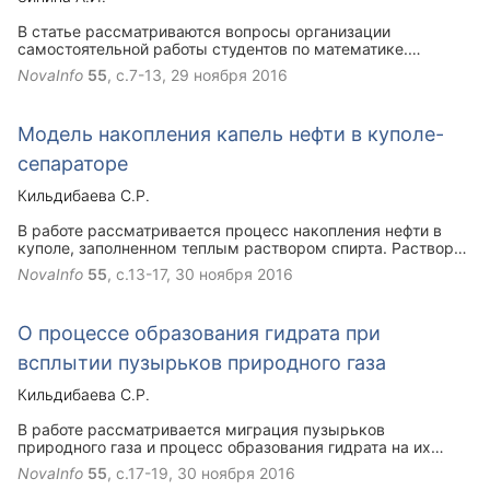
В статье рассматриваются вопросы организации
самостоятельной работы студентов по математике.
Представлен опыт разработки электронного
NovaInfo
55
, с.7-13,
29 ноября 2016
образовательного курса по математике на платформе LMS
MOODLE.
Модель накопления капель нефти в куполе-
сепараторе
Кильдибаева С.Р.
В работе рассматривается процесс накопления нефти в
куполе, заполненном теплым раствором спирта. Раствор
предотвращает накопление гидрата, который может
NovaInfo
55
, с.13-17,
30 ноября 2016
помешать процессу установки и стабильной работы
купола.
О процессе образования гидрата при
всплытии пузырьков природного газа
Кильдибаева С.Р.
В работе рассматривается миграция пузырьков
природного газа и процесс образования гидрата на их
поверхности. Описаны два подхода для описания
NovaInfo
55
, с.17-19,
30 ноября 2016
гидратообразования.