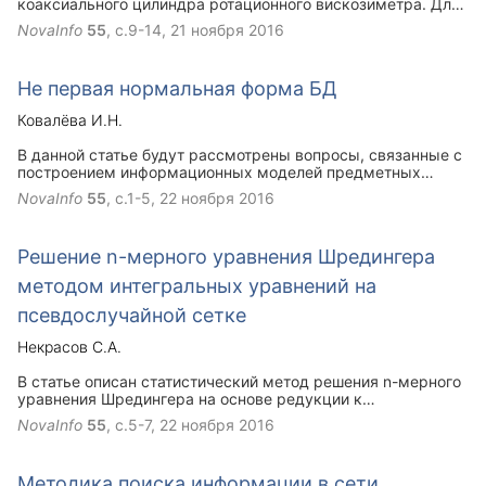
коаксиального цилиндра ротационного вискозиметра. Для
различных зависимостей коэффициента вязкости
NovaInfo
55
, с.9-14,
21 ноября 2016
неньютоновской жидкости от скорости сдвига с помощью
этой модели можно описать движение цилиндра
ротационного вискозиметра.
Не первая нормальная форма БД
Ковалёва И.Н.
В данной статье будут рассмотрены вопросы, связанные с
построением информационных моделей предметных
областей. В качестве моделей предлагается использовать
NovaInfo
55
, с.1-5,
22 ноября 2016
функциональные комплексы данных, формальное
описание которых представляется в виде не первой
нормальной формы (NFNF). Рассмотрены факторы
Решение n-мерного уравнения Шредингера
применения NFNF при разработке основных требований к
методике построения информационной модели базы
методом интегральных уравнений на
данных.
псевдослучайной сетке
Некрасов С.А.
В статье описан статистический метод решения n-мерного
уравнения Шредингера на основе редукции к
интегральному уравнению Фредгольма и применения
NovaInfo
55
, с.5-7,
22 ноября 2016
методов Монте-Карло и квази Монте-Карло. Предлагаемый
подход позволяет расширить возможности
статистического метода применительно к задачам
Методика поиска информации в сети
квантовой физики.