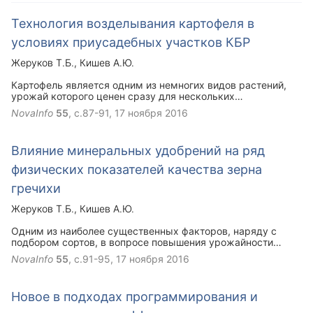
Технология возделывания картофеля в
условиях приусадебных участков КБР
Жеруков Т.Б.
Кишев А.Ю.
Картофель является одним из немногих видов растений,
урожай которого ценен сразу для нескольких
перерабатывающих отраслей народного хозяйства.
NovaInfo
55
, с.87-91,
17 ноября 2016
Высокоценна эта культура и в питании современного
человека. Многие жители нашей страны в целом, и
Кабардино-Балкарской республики в частности,
Влияние минеральных удобрений на ряд
возделывают эту культуру на своих приусадебных
участках. В представленной статье освещаются
физических показателей качества зерна
особенности культивирования картофеля на приусадебных
участках с учетом почвенно-климатических особенностей
гречихи
региона.
Жеруков Т.Б.
Кишев А.Ю.
Одним из наиболее существенных факторов, наряду с
подбором сортов, в вопросе повышения урожайности
сельскохозяйственных культур в современном сельском
NovaInfo
55
, с.91-95,
17 ноября 2016
хозяйстве является применение правильно подобранных,
рассчитанных, оптимальных норм минеральных
удобрений. В приведенной статье оценивается влияние
Новое в подходах программирования и
применения различных количеств минеральных удобрений
на ряд физических показателей качества зерна гречихи.