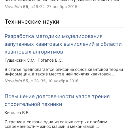
состояний человека, проведены параллели между
NovaInfo
55
, с.19-22,
27 ноября 2016
причинами развития болезней и межполушарной
асимметрией.
Технические науки
Разработка методики моделирования
запутанных квантовых вычислений в области
квантовых алгоритмов
Гушанский С.М.
Потапов В.С.
В статье предполагается описание основ квантовой теории
информации, а также место в ней понятия квантовой
запутанности. Разработана методика моделирования
NovaInfo
55
, с.28-35,
10 ноября 2016
запутанных квантовых вычислений в области квантовых
алгоритмов, являющаяся полным алгоритмом работы
универсального квантового алгоритма в терминах
Повышение долговечности узлов трения
квантового компьютинга, а также исследованием влияния
уровня запутанности на работу квантовых алгоритмов.
строительной техники
Киселев В.В.
С трением связана одна из самых острых проблем
современности – износ машин и механизмов.