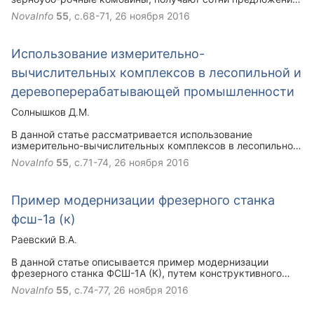
от компаний, производящих и реализующих технику. Как
NovaInfo
55
, с.68-71,
26 ноября 2016
разобраться во всем многообразии? Какой вариант считать
оптимальным для своего хозяйства? На какие незаметные
с первого взгляда нюансы следует обратить внимание?
Использование измерительно-
Этой теме посвящена данная статья.
вычислительных комплексов в лесопильной и
деревоперерабатывающей промышленности
Солнышков Д.М.
В данной статье рассматривается использование
измерительно-вычислительных комплексов в лесопильной
и деревоперерабатывающей промышленности на примере
NovaInfo
55
, с.71-74,
26 ноября 2016
комплекса для исследования усилий резания на базе
универсального динамометрического моста УДМ-600
Пример модернизации фрезерного станка
фсш-1а (к)
Раевский В.А.
В данной статье описывается пример модернизации
фрезерного станка ФСШ-1А (К), путем конструктивного
изменяя устройства подачи.
NovaInfo
55
, с.74-77,
26 ноября 2016