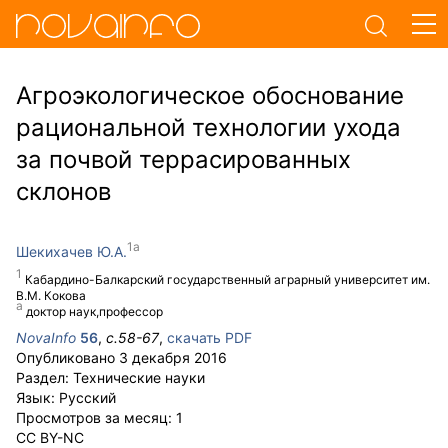
Агроэкологическое обоснование
рациональной технологии ухода
за почвой террасированных
склонов
Шекихачев Ю.А.
Кабардино-Балкарский государственный аграрный университет им.
В.М. Кокова
доктор наук,профессор
NovaInfo
56
,
с.
58-67
,
скачать PDF
Опубликовано
3 декабря 2016
Раздел:
Технические науки
Язык:
Русский
Просмотров за месяц:
1
CC BY-NC