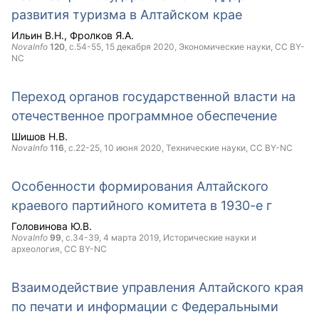
развития туризма в Алтайском крае
Ильин В.Н.
Фролков Я.А.
NovaInfo
120
, с.54-55,
15 декабря 2020
, Экономические науки,
CC BY-
NC
Переход органов государственной власти на
отечественное программное обеспечение
Шишов Н.В.
NovaInfo
116
, с.22-25,
10 июня 2020
, Технические науки,
CC BY-NC
Особенности формирования Алтайского
краевого партийного комитета в 1930-е г
Головинова Ю.В.
NovaInfo
99
, с.34-39,
4 марта 2019
, Исторические науки и
археология,
CC BY-NC
Взаимодействие управления Алтайского края
по печати и информации с Федеральными