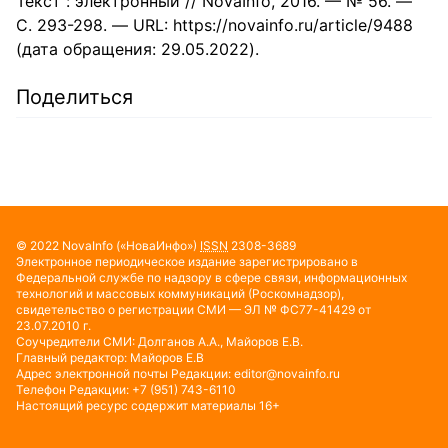
Текст : электронный // NovaInfo, 2016. — № 56. —
С. 293-298. — URL: https://novainfo.ru/article/9488
(дата обращения: 29.05.2022).
Поделиться
© 2022
NovaInfo
(«НоваИнфо»)
ISSN
2308-3689
Электронное периодическое издание зарегистрировано в
Федеральной службе по надзору в сфере связи, информационных
технологий и массовых коммуникаций (Роскомнадзор),
свидетельство о регистрации СМИ — ЭЛ № ФС77-41429 от
23.07.2010 г.
Соучредители СМИ: Долганов А.А., Майоров Е.В.
Главный редактор: Майоров Е.В
Адрес электронной почты Редакции:
editor@novainfo.ru
Телефон Редакции: +7 (951) 743-6110
Настоящий ресурс содержит материалы 16+