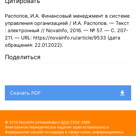
Цитировать
Распопов, И.А. Финансовый менеджмент в системе
управления организацией / И.А. Распопов. — Текст
: электронный // NovaInfo, 2016. — № 57. — С. 207-
211. — URL: https://novainfo.ru/article/9533 (дата
обращения: 22.01.2022).
Поделиться
Скачать PDF
© 2022
NovaInfo
(«НоваИнфо»)
ISSN
2308-3689
Электронное периодическое издание зарегистрировано в
Федеральной службе по надзору в сфере связи, информационных