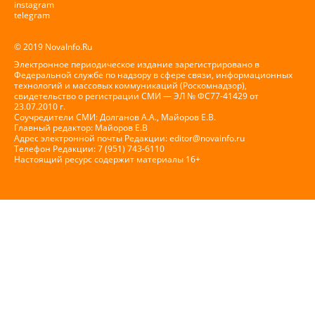
instagram
telegram
© 2019 NovaInfo.Ru
Электронное периодическое издание зарегистрировано в
Федеральной службе по надзору в сфере связи, информационных
технологий и массовых коммуникаций (Роскомнадзор),
свидетельство о регистрации СМИ — ЭЛ № ФС77-41429 от
23.07.2010 г.
Соучредители СМИ: Долганов А.А., Майоров Е.В.
Главный редактор: Майоров Е.В
Адрес электронной почты Редакции:
editor@novainfo.ru
Телефон Редакции: 7 (951) 743-6110
Настоящий ресурс содержит материалы 16+