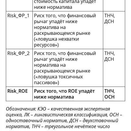
стоимость капитала упадёт
ниже норматива
Risk_ФР_1
Риск того, что финансовый
ТНЧ,
рычаг упадёт ниже
ДСН
норматива на
раскрывающемся рынке
(«ловушка нехватки
ресурсов»)
Risk_ФР_2
Риск того, что финансовый
ТНЧ,
рычаг упадёт ниже
ДСН
норматива на
раскрывающемся рынке
(«ловушка токсичных
пассивов»)
Risk_ROE
Риск того, что
ROE
упадёт
ТНЧ
,
ниже норматива
ОСН
Обозначения: КЭО – качественная экспертная
оценка, ЛК – лингвистическая классификация, ОСН –
одноставочный норматив, ДСН – двухставочный
норматив, ТНЧ – треугольное нечёткое число