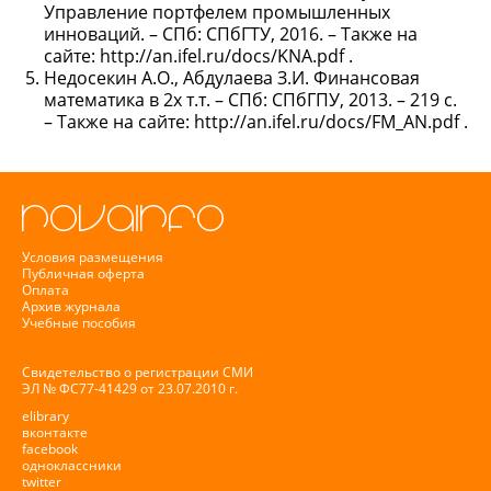
Управление портфелем промышленных
инноваций. – СПб: СПбГТУ, 2016. – Также на
сайте: http://an.ifel.ru/docs/KNA.pdf .
Недосекин А.О., Абдулаева З.И. Финансовая
математика в 2х т.т. – СПб: СПбГПУ, 2013. – 219 с.
– Также на сайте: http://an.ifel.ru/docs/FM_AN.pdf .
Условия размещения
Публичная оферта
Оплата
Архив журнала
Учебные пособия
Свидетельство о регистрации СМИ
ЭЛ № ФС77-41429 от 23.07.2010 г.
elibrary
вконтакте
facebook
одноклассники
twitter