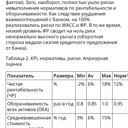
фактом). Зато, наоборот, полностью ушли риски
невыполнения нормативов по рентабельности и
оборачиваемости. Как следствие ухудшения
взаимоотношений с банком, на 100%
реализовались риски по WACC и ФР. В то же время,
низкий уровень ФР сводит на ноль риск
ненормально высокого рычага (оборотная
сторона медали сжатия кредитного предложения
от банка).
Таблица 2. KPI, нормативы, риски. Априорная
оценка
Показатель
Размерн.
Min
Av
Max
Норм
Чистая
%
-2%
6%
18%
12%
рентабельность
(ЧР)
Оборачиваемость
раз в год
0.8
0.85
1.0
0.95
всех активов (ОбА)
Средневзвешенная
% год
3%
6%
15%
стоимость