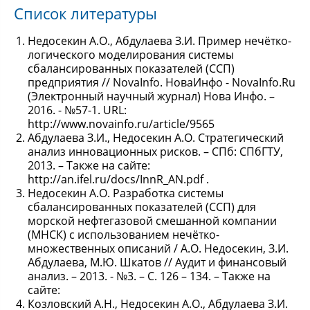
Список литературы
Недосекин А.О., Абдулаева З.И. Пример нечётко-
логического моделирования системы
сбалансированных показателей (ССП)
предприятия // NovaInfo. НоваИнфо - NovaInfo.Ru
(Электронный научный журнал) Нова Инфо. –
2016. - №57-1. URL:
http://www.novainfo.ru/article/9565
Абдулаева З.И., Недосекин А.О. Стратегический
анализ инновационных рисков. – СПб: СПбГТУ,
2013. – Также на сайте:
http://an.ifel.ru/docs/InnR_AN.pdf .
Недосекин А.О. Разработка системы
сбалансированных показателей (ССП) для
морской нефтегазовой смешанной компании
(МНСК) с использованием нечётко-
множественных описаний / А.О. Недосекин, З.И.
Абдулаева, М.Ю. Шкатов // Аудит и финансовый
анализ. – 2013. - №3. – С. 126 – 134. – Также на
сайте:
Козловский А.Н., Недосекин А.О., Абдулаева З.И.