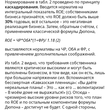
Нормирование в табл. 2 проведено по принципу
каскадирования.
Вводится норматив на
интегральный показатель ROE; собственниками
бизнеса признаётся, что ROE должно быть выше
30%
годовых, всё остальное – это негативная
реализация бизнеса. Затем, обратным счётом, с
применением классической формулы Дюпона,
ROE
= ЧР*ОбА*(1+ФР)/ 1.18 (2)
выставляются нормативы на ЧР, ОбА и ФР, с
привлечением дополнительных соображений.
Из табл. 2 видно, что требования собственника
являются критически высокими и могут быть
выполнены бизнесом, в том виде, как он есть, лишь
при большом напряжении сил. Вспоминается
бессмертная «Кавказская пленница»: «Вы даёте
нереальные планы! – Это … как его … волюнтаризм!
– В моём доме не выражаться!» (с). Отсюда –
чрезмерно высокие уровни рисков того, что план
по ROE и по остальным компонентам формулы
Дюпона – достигнут не будет. С одной стороны,