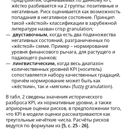
предприятия, оцениваемых по данному KPI,
жёстко разбивается на 2 группы: позитивные и
негативные. Риск оценивается как возможность
попадания в негативное состояние. Принцип
такой «жёсткой» классификации в зарубежной
литературе назван crisp granulation;
двуставочным,
когда есть два подмножества
негативных состояний, разграниченных по
«жёсткой» схеме. Пример – нормирование
уровня финансового рычага, для растущего и
падающего рынков;
лингвистическим,
когда весь диапазон
количественных уровней KPI (носитель)
сопоставляется набору качественных градаций,
причём нормирование может быть как
«жёстким», так и «мягким» (fuzzy granulation).
В табл. 2 сведены значения исторического
разброса KPI, их нормативные уровни, а также
априорные оценки рисков, в предположении того,
что KPI в модели оценки рассматриваются как
треугольные нечёткие числа. Расчёты рисков
ведутся по формулам из
[5,
c. 25 - 26].