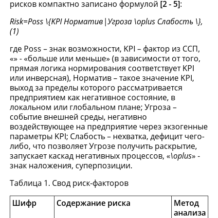
рисков компактно записано формулой
[2 - 5]
:
Risk=
Poss \{
KPI Норматив|Угроза \
oplus Слабость \},
(1)
где Poss – знак возможности, KPI – фактор из ССП,
«» - «больше или меньше» (в зависимости от того,
прямая логика нормирования соответствует KPI
или инверсная), Норматив – такое значение KPI,
выход за пределы которого рассматривается
предприятием как негативное состояние, в
локальном или глобальном плане; Угроза –
событие внешней среды, негативно
воздействующее на предприятие через экзогенные
параметры KPI; Слабость – нехватка, дефицит чего-
либо, что позволяет Угрозе получить раскрытие,
запускает каскад негативных процессов, «
\
oplus
» -
знак наложения, суперпозиции.
Таблица 1. Свод риск-факторов
Шифр
Содержание
риска
Метод
анализа