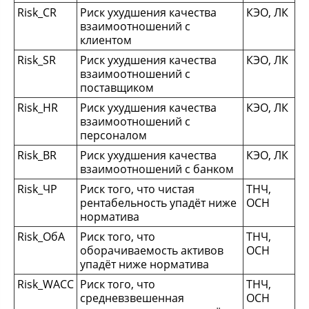
Risk_CR
Риск ухудшения качества
КЭО, ЛК
взаимоотношений с
клиентом
Risk_SR
Риск ухудшения качества
КЭО, ЛК
взаимоотношений с
поставщиком
Risk_HR
Риск ухудшения качества
КЭО, ЛК
взаимоотношений с
персоналом
Risk_BR
Риск ухудшения качества
КЭО, ЛК
взаимоотношений с банком
Risk_ЧР
Риск того, что чистая
ТНЧ,
рентабельность упадёт ниже
ОСН
норматива
Risk_ОбА
Риск того, что
ТНЧ,
оборачиваемость активов
ОСН
упадёт ниже норматива
Risk_WACC
Риск того, что
ТНЧ,
средневзвешенная
ОСН