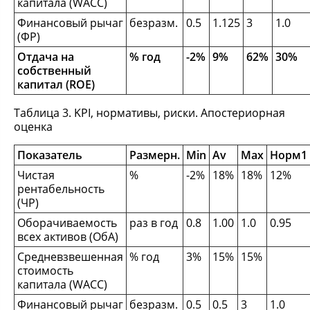
капитала (WACC)
Финансовый рычаг
безразм.
0.5
1.125
3
1.0
(ФР)
Отдача на
% год
-2%
9%
62%
30%
собственный
капитал (ROE)
Таблица 3. KPI, нормативы, риски. Апостериорная
оценка
Показатель
Размерн.
Min
Av
Max
Норм1
Чистая
%
-2%
18%
18%
12%
рентабельность
(ЧР)
Оборачиваемость
раз в год
0.8
1.00
1.0
0.95
всех активов (ОбА)
Средневзвешенная
% год
3%
15%
15%
стоимость
капитала (WACC)
Финансовый рычаг
безразм.
0.5
0.5
3
1.0